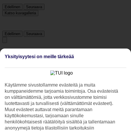
Edellinen
Seuraava
Katso kuvagalleria
Edellinen
Seuraava
Tripadvisor
Yksityisyytesi on meille tärkeää
3.8/5
Luokitus
3.8 / 5
alkaen
4828 arviota
Käytämme sivustollamme evästeitä ja muita
Siisteys
kumppaneidemme tarjoamia toimintoja. Osa evästeistä
4.1/5
on välttämättömiä, jotta verkkosivustomme toimisi
Sijainti
luotettavasti ja turvallisesti (välttämättömät evästeet).
3.9/5
Muut evästeet auttavat meitä parantamaan
Huone
käyttökokemustasi, tarjoamaan sinulle
3.9/5
Palvelu
henkilökohtaisesti räätälöityä sisältöä ja tallentamaan
4.2/5
anonyymejä tietoja tilastollisiin tarkoituksiin