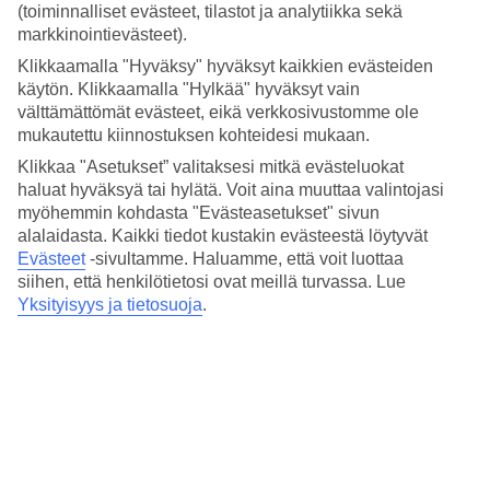
Nukkuminen
(toiminnalliset evästeet, tilastot ja analytiikka sekä
3.7/5
markkinointievästeet).
Hinta-laatusuhde
4/5
Klikkaamalla "Hyväksy" hyväksyt kaikkien evästeiden
käytön. Klikkaamalla "Hylkää" hyväksyt vain
Hotelliesittely
välttämättömät evästeet, eikä verkkosivustomme ole
mukautettu kiinnostuksen kohteidesi mukaan.
3*
Klikkaa "Asetukset” valitaksesi mitkä evästeluokat
Paikallinen luokitus
haluat hyväksyä tai hylätä. Voit aina muuttaa valintojasi
myöhemmin kohdasta "Evästeasetukset" sivun
3 tähden hotelli Hotel Bluebay Lanzarote kohteessa Costa Teguise
on hotelli, jolla on baari, aamiaisbuffet ja WiFi. Hotellilla voit nauttia
alalaidasta. Kaikki tiedot kustakin evästeestä löytyvät
palveluista kuten hieronta ja poreallas. Jos matkustat lasten kanssa,
Evästeet
-sivultamme.
Haluamme, että voit luottaa
on lapsille lastenhoito, lastenkerho/miniklubi, lastenallas ja
siihen, että henkilötietosi ovat meillä turvassa. Lue
leikkipaikka. Alueella on pysäköintimahdollisuus. Hotelli on
Yksityisyys ja tietosuoja
.
uudistettu viimeksi vuonna 2008. Hotelli hyväksyy seuraavat
luottokortit: Mastercard ja Visa.
Lyhyesti hotellista
Rannalle
400 m
Ulkouima-allas/Lastenallas
Kyllä/Kyllä