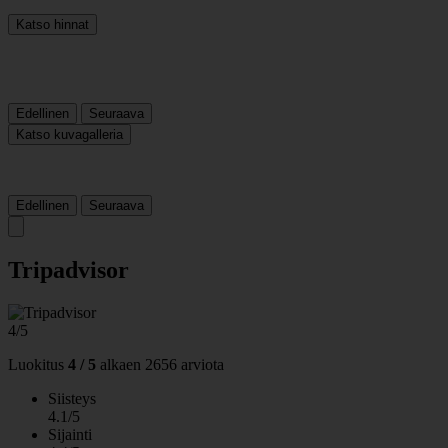
Katso hinnat
Edellinen
Seuraava
Katso kuvagalleria
Edellinen
Seuraava
Tripadvisor
4/5
Luokitus
4 / 5
alkaen
2656 arviota
Siisteys
4.1/5
Sijainti