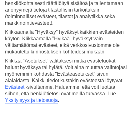
henkilökohtaisesti räätälöityä sisältöä ja tallentamaan
Hyvinvarustetuissa huoneistoissa on keittosyvennys sekä parveke tai
anonyymejä tietoja tilastollisiin tarkoituksiin
maaterassi.
(toiminnalliset evästeet, tilastot ja analytiikka sekä
markkinointievästeet).
Tennis, pallokenttä ja minidisko
Klikkaamalla "Hyväksy" hyväksyt kaikkien evästeiden
Kylän kaikki kolme rantaa sijaitsevat lähellä TUI SUNEO El
käytön. Klikkaamalla "Hylkää" hyväksyt vain
Trebolia. Mikäli vietät aikaasi mieluummin hotellilla, on sielläkin
välttämättömät evästeet, eikä verkkosivustomme ole
tarjolla paljon aktiviteetteja. Esimerkkinä tenniskenttä, pallokenttä
mukautettu kiinnostuksen kohteidesi mukaan.
jalkapallon ja koripallon pelaamiseen sekä minidisko useana viikon
iltana.
Klikkaa "Asetukset” valitaksesi mitkä evästeluokat
haluat hyväksyä tai hylätä. Voit aina muuttaa valintojasi
Suuri allasalue
myöhemmin kohdasta "Evästeasetukset" sivun
alalaidasta. Kaikki tiedot kustakin evästeestä löytyvät
El Trebolin suurella allasalueella on useita altaita, rauhallisia alueita
Evästeet
-sivultamme.
Haluamme, että voit luottaa
sekä aktiviteettialueita. Alueella on myös aurinkotuoleja sekä
siihen, että henkilötietosi ovat meillä turvassa. Lue
allasbaari. Allasbaarissa tarjoillaan jäätelöä ja yksinkertaisia
Yksityisyys ja tietosuoja
.
annoksia, kuten hampurilaisia. Lapsille on kaksi omaa allasta, joista
toisessa on vesiliukumäkiä.
Huoneistoja : 226
Lyhyesti hotellista