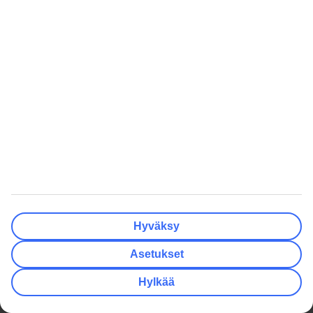
Maksut ja matkaliput
TUI-sovellus
Matkaehdot
Lomapalvelu
Ennen matkaa
Autonvuokraus
Lentomatka
myTUI
Lomakohteessa
Ryhmämatkat
Matkan jälkeen
TUI Smiles Rewards Club
TUI Smiles Rewards Club –
Säännöt ja ehdot
TUI
Hyödyllistä
Yritystiedot
Lisäpalvelut
Työpaikat
Matkavakuutus
Hyväksy
Media
Turvaa lomallesi
Asetukset
Yksityisyys ja tietosuoja
Miksi valita matkapaketti?
Hylkää
Evästeasetukset
Hae TUI.fi -sivustolta