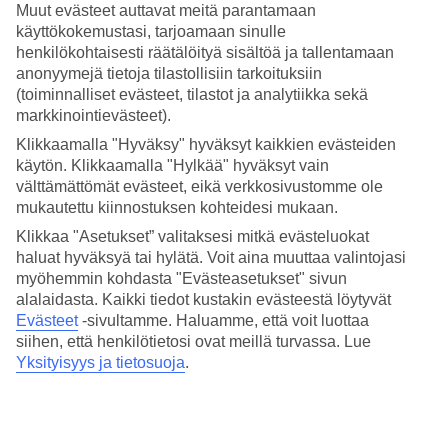
kaksikerroksisissa rakennuksissa altaan ympärillä.
Muut evästeet auttavat meitä parantamaan
käyttökokemustasi, tarjoamaan sinulle
Laguunimaiset altaat ja aktiviteetteja
henkilökohtaisesti räätälöityä sisältöä ja tallentamaan
anonyymejä tietoja tilastollisiin tarkoituksiin
Hotellin puutarhassa on kaksi allasaluetta, joilla molemmilla on
(toiminnalliset evästeet, tilastot ja analytiikka sekä
laguunimainen uima-allas ja sen ympärillä aurinkotuolit. Toinen
markkinointievästeet).
altaista on talvikaudella lämmitetty ja toisessa on erillinen matalampi
osa.
Klikkaamalla "Hyväksy" hyväksyt kaikkien evästeiden
käytön. Klikkaamalla "Hylkää" hyväksyt vain
Kaksi baaria ja ravintola
välttämättömät evästeet, eikä verkkosivustomme ole
mukautettu kiinnostuksen kohteidesi mukaan.
Hotellilla on kaksi baaria ja ravintola, jossa ateriat tarjoillaan
buffetista. Hotellilla on myös minimarket, josta löydät tärkeimmät,
Klikkaa "Asetukset” valitaksesi mitkä evästeluokat
mikäli haluat valmistaa omat ateriasi. All Inclusive sisältyy hintaan.
haluat hyväksyä tai hylätä. Voit aina muuttaa valintojasi
myöhemmin kohdasta "Evästeasetukset" sivun
Lähellä Puerto de Carmenia
alalaidasta. Kaikki tiedot kustakin evästeestä löytyvät
Evästeet
-sivultamme.
Haluamme, että voit luottaa
Vilkas Puerto del Carmen on vain vartin ajomatkan päässä. Voit
siihen, että henkilötietosi ovat meillä turvassa. Lue
myös kävellä – rantakatua pitkin olet perillä reilussa tunnissa.
Yksityisyys ja tietosuoja
.
Huoneistoja : 229
Lyhyesti hotellista