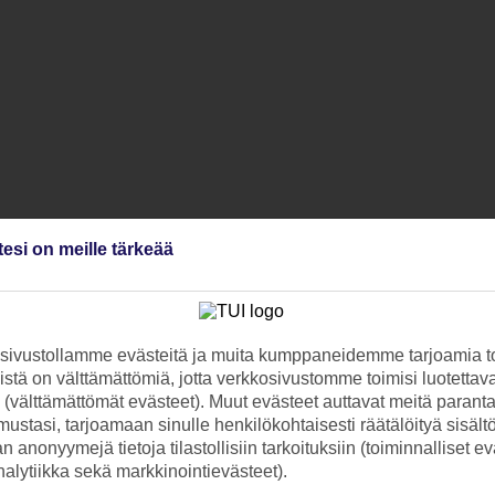
tesi on meille tärkeää
ivustollamme evästeitä ja muita kumppaneidemme tarjoamia to
stä on välttämättömiä, jotta verkkosivustomme toimisi luotettava
ti (välttämättömät evästeet). Muut evästeet auttavat meitä paran
ustasi, tarjoamaan sinulle henkilökohtaisesti räätälöityä sisält
 anonyymejä tietoja tilastollisiin tarkoituksiin (toiminnalliset ev
analytiikka sekä markkinointievästeet).