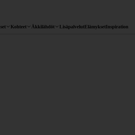
set
Kohteet
Äkkilähdöt
Lisäpalvelut
Elämykset
Inspiration