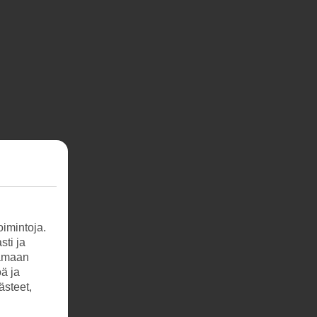
imintoja.
sti ja
tamaan
öä ja
ästeet,