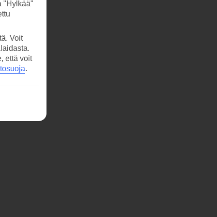
a "Hylkää"
ttu
ä. Voit
laidasta.
että voit
etosuoja
.