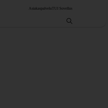
Asiakaspalvelu
TUI Sovellus