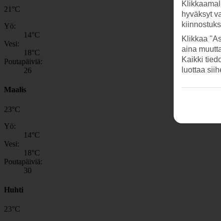
Klikkaamal
21
°
C
hyväksyt v
kiinnostuk
Yö:
14
°C
Klikkaa "As
Vesi:
aina muutt
18
°C
Kaikki tied
Poutapäiviä:
luottaa sii
26
Maalis
23
°
C
Yö:
14
°C
Vesi:
18
°C
Poutapäiviä:
30
Huhti
23
°
C