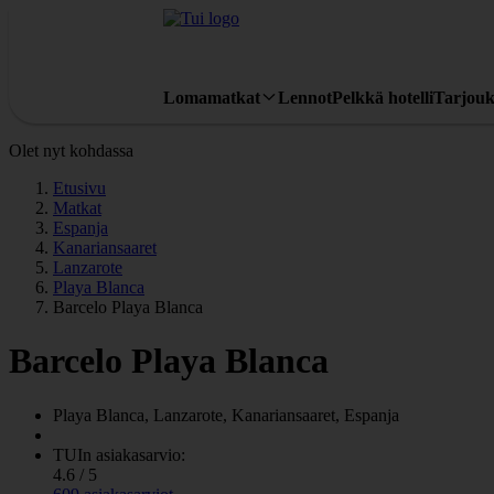
Lomamatkat
Lennot
Pelkkä hotelli
Tarjouk
Olet nyt kohdassa
Etusivu
Matkat
Espanja
Kanariansaaret
Lanzarote
Playa Blanca
Barcelo Playa Blanca
Barcelo Playa Blanca
Playa Blanca, Lanzarote, Kanariansaaret, Espanja
TUIn asiakasarvio:
4.6 / 5