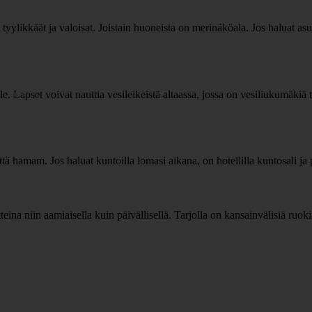
tyylikkäät ja valoisat. Joistain huoneista on merinäköala. Jos haluat asu
le. Lapset voivat nauttia vesileikeistä altaassa, jossa on vesiliukumäkiä 
ttä hamam. Jos haluat kuntoilla lomasi aikana, on hotellilla kuntosali ja
teina niin aamiaisella kuin päivällisellä. Tarjolla on kansainvälisiä ruokia