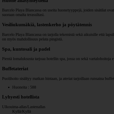
Huone allasyhteydellä
Barcelo Playa Blancassa on useita huonetyyppejä, joiden sisätilat ovat 
suoraan omalta terassiltasi.
Vesiliukumäkiä, lastenkerho ja pöytätennis
Barcelo Playa Blancassa on tarjolla tekemistä sekä aikuisille että lapsil
on myös mahdollisuus pelata pingistä.
Spa, kuntosali ja padel
Pientä lomaluksusta tarjoaa hotellin spa, jossa on sekä vartalohoitoja e
Buffetateriat
Puolihoito sisältyy matkan hintaan, ja ateriat tarjoillaan runsaina buffet
Huoneita : 588
Lyhyesti hotellista
Ulkouima-allas/Lastenallas
Kyllä/Kyllä