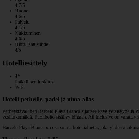
4.7/5
Huone
4.6/5
Palvelu
4.1/5
Nukkuminen
4.6/5
Hinta-laatusuhde
4/5
Hotelliesittely
4*
Paikallinen luokitus
WiFi
Hotelli perheille, padel ja uima-allas
Perheystävällinen Barcelo Playa Blanca sijaitsee kävelyetäisyydellä Pla
vesiliukumäkiä. Puolihoito sisältyy hintaan, All Inclusive on varattavi
Barcelo Playa Blanca on osa suurta hotellialuetta, joka yhdessä aikui