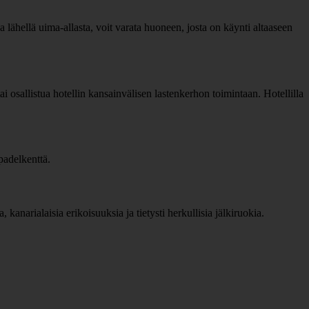
a lähellä uima-allasta, voit varata huoneen, josta on käynti altaaseen
tai osallistua hotellin kansainvälisen lastenkerhon toimintaan. Hotellilla
 padelkenttä.
, kanarialaisia erikoisuuksia ja tietysti herkullisia jälkiruokia.