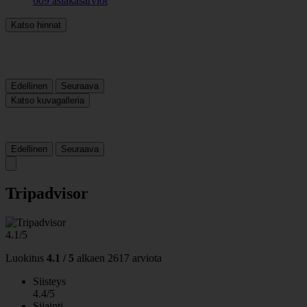
609 asiakasarviot
Katso hinnat
Edellinen
Seuraava
Katso kuvagalleria
Edellinen
Seuraava
Tripadvisor
4.1/5
Luokitus
4.1 / 5
alkaen
2617 arviota
Siisteys
4.4/5
Sijainti