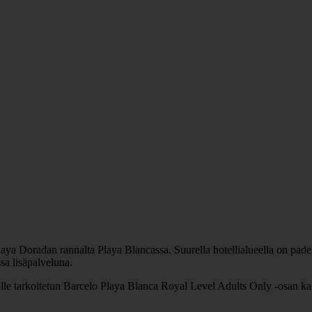
ya Doradan rannalta Playa Blancassa. Suurella hotellialueella on padelke
ssa lisäpalveluna.
sille tarkoitetun Barcelo Playa Blanca Royal Level Adults Only -osan k