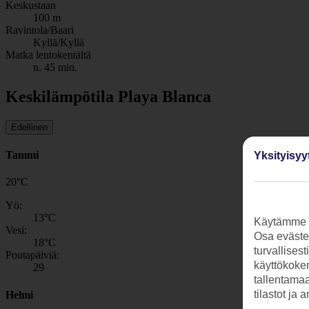
Keskustaan
100 m
Ravintola/Baari
Kyllä/Kyllä
Matka lentokentältä
n. 45 min.
Keskilämpötila Playa Blanca
Edellinen
Tammi
Yksityisyy
20
°
C
Yö:
13
°C
Käytämme s
Vesi:
Osa evästei
18
°C
turvallises
Poutapäiviä:
käyttökokem
29
tallentamaan
tilastot ja 
Helmi