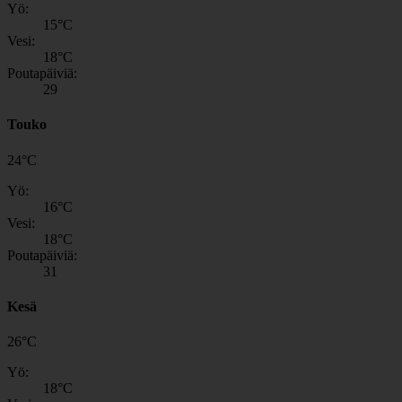
Yö:
15
°C
Vesi:
18
°C
Poutapäiviä:
29
Touko
24
°
C
Yö:
16
°C
Vesi:
18
°C
Poutapäiviä:
31
Kesä
26
°
C
Yö:
18
°C