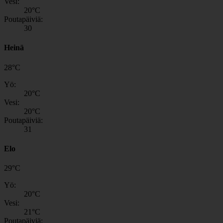
Vesi:
20
°C
Poutapäiviä:
30
Heinä
28
°
C
Yö:
20
°C
Vesi:
20
°C
Poutapäiviä:
31
Elo
29
°
C
Yö:
20
°C
Vesi:
21
°C
Poutapäiviä: