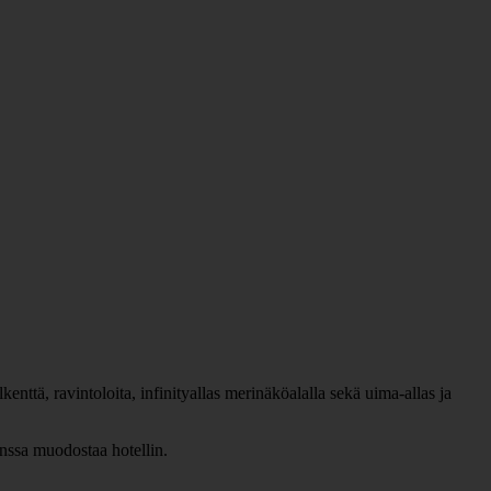
nttä, ravintoloita, infinityallas merinäköalalla sekä uima-allas ja
anssa muodostaa hotellin.