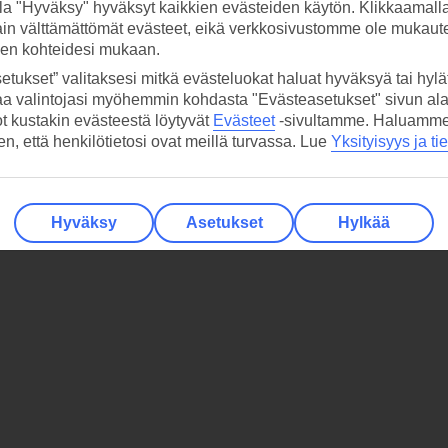
la "Hyväksy" hyväksyt kaikkien evästeiden käytön. Klikkaamall
ain välttämättömät evästeet, eikä verkkosivustomme ole mukaute
sen kohteidesi mukaan.
etukset” valitaksesi mitkä evästeluokat haluat hyväksyä tai hylät
aa valintojasi myöhemmin kohdasta "Evästeasetukset" sivun ala
ot kustakin evästeestä löytyvät
Evästeet
-sivultamme.
Haluamme, 
hen, että henkilötietosi ovat meillä turvassa. Lue
Yksityisyys ja ti
Hyväksy
Asetukset
Hylkää