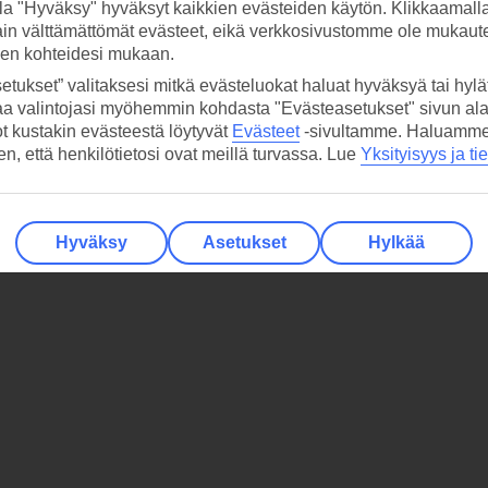
la "Hyväksy" hyväksyt kaikkien evästeiden käytön. Klikkaamall
ain välttämättömät evästeet, eikä verkkosivustomme ole mukaute
sen kohteidesi mukaan.
etukset” valitaksesi mitkä evästeluokat haluat hyväksyä tai hylät
aa valintojasi myöhemmin kohdasta "Evästeasetukset" sivun ala
ot kustakin evästeestä löytyvät
Evästeet
-sivultamme.
Haluamme, 
hen, että henkilötietosi ovat meillä turvassa. Lue
Yksityisyys ja ti
Hyväksy
Asetukset
Hylkää