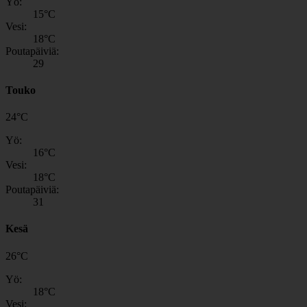
Yö:
15
°C
Vesi:
18
°C
Poutapäiviä:
29
Touko
24
°
C
Yö:
16
°C
Vesi:
18
°C
Poutapäiviä:
31
Kesä
26
°
C
Yö:
18
°C
Vesi: