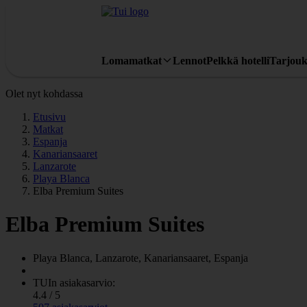
Lomamatkat
Lennot
Pelkkä hotelli
Tarjouk
Olet nyt kohdassa
Etusivu
Matkat
Espanja
Kanariansaaret
Lanzarote
Playa Blanca
Elba Premium Suites
Elba Premium Suites
Playa Blanca, Lanzarote, Kanariansaaret, Espanja
TUIn asiakasarvio:
4.4 / 5