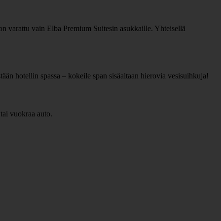
 on varattu vain Elba Premium Suitesin asukkaille. Yhteisellä
stään hotellin spassa – kokeile span sisäaltaan hierovia vesisuihkuja!
 tai vuokraa auto.