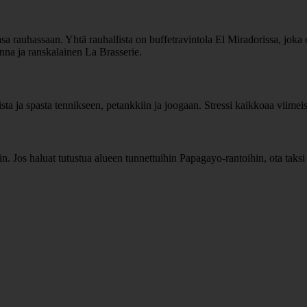
sa rauhassaan. Yhtä rauhallista on buffetravintola El Miradorissa, joka
Nonna ja ranskalainen La Brasserie.
lista ja spasta tennikseen, petankkiin ja joogaan. Stressi kaikkoaa viimei
sin. Jos haluat tutustua alueen tunnettuihin Papagayo-rantoihin, ota taksi