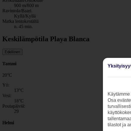
Keskustaan/Ostoksille
900 m/800 m
Ravintola/Baari
Kyllä/Kyllä
Matka lentokentältä
n. 45 min.
Keskilämpötila Playa Blanca
Edellinen
Tammi
Yksityisyy
20
°
C
Yö:
13
°C
Käytämme s
Vesi:
Osa evästei
18
°C
Poutapäiviä:
turvallises
29
käyttökokem
tallentamaan
Helmi
tilastot ja 