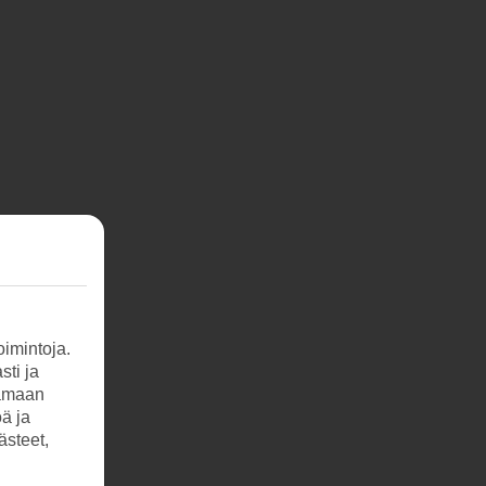
imintoja.
sti ja
tamaan
öä ja
ästeet,