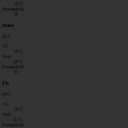
20
°C
Poutapäiviä:
30
Heinä
28
°
C
Yö:
20
°C
Vesi:
20
°C
Poutapäiviä:
31
Elo
29
°
C
Yö:
20
°C
Vesi:
21
°C
Poutapäiviä: