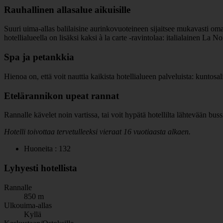
Rauhallinen allasalue aikuisille
Suuri uima-allas balilaisine aurinkovuoteineen sijaitsee mukavasti oma
hotellialueella on lisäksi kaksi à la carte -ravintolaa: italialainen La 
Spa ja petankkia
Hienoa on, että voit nauttia kaikista hotellialueen palveluista: kuntosa
Etelärannikon upeat rannat
Rannalle kävelet noin vartissa, tai voit hypätä hotellilta lähtevään bus
Hotelli toivottaa tervetulleeksi vieraat 16 vuotiaasta alkaen.
Huoneita : 132
Lyhyesti hotellista
Rannalle
850 m
Ulkouima-allas
Kyllä