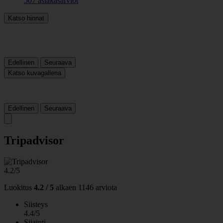
507 asiakasarviot
Katso hinnat
Edellinen
Seuraava
Katso kuvagalleria
Edellinen
Seuraava
Tripadvisor
4.2/5
Luokitus
4.2 / 5
alkaen
1146 arviota
Siisteys
4.4/5
Sijainti