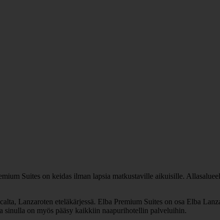
emium Suites on keidas ilman lapsia matkustaville aikuisille. Allasalueella
ta, Lanzaroten eteläkärjessä. Elba Premium Suites on osa Elba Lanzarot
ana sinulla on myös pääsy kaikkiin naapurihotellin palveluihin.