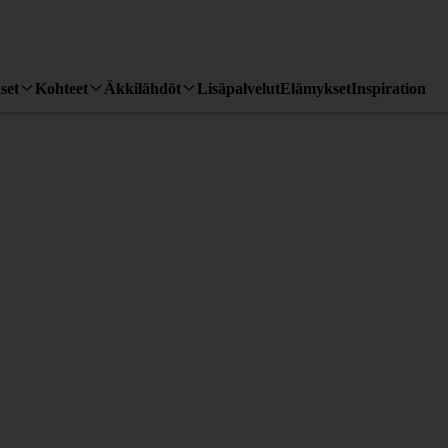
set
Kohteet
Äkkilähdöt
Lisäpalvelut
Elämykset
Inspiration