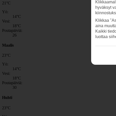
Klikkaamal
21
°
C
hyväksyt v
Yö:
kiinnostuk
14
°C
Klikkaa "As
Vesi:
18
°C
aina muutt
Poutapäiviä:
Kaikki tied
26
luottaa sii
Maalis
23
°
C
Yö:
14
°C
Vesi:
18
°C
Poutapäiviä:
30
Huhti
23
°
C