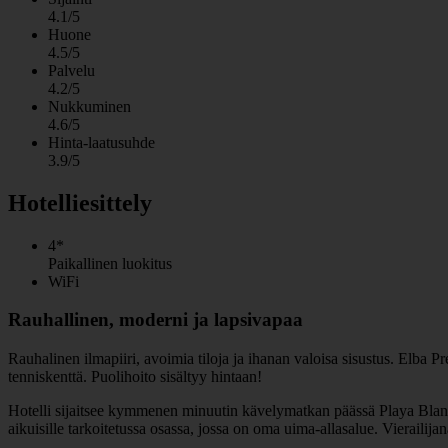
4.1/5
Huone
4.5/5
Palvelu
4.2/5
Nukkuminen
4.6/5
Hinta-laatusuhde
3.9/5
Hotelliesittely
4*
Paikallinen luokitus
WiFi
Rauhallinen, moderni ja lapsivapaa
Rauhalinen ilmapiiri, avoimia tiloja ja ihanan valoisa sisustus. Elba Pr
tenniskenttä. Puolihoito sisältyy hintaan!
Hotelli sijaitsee kymmenen minuutin kävelymatkan päässä Playa Blancal
aikuisille tarkoitetussa osassa, jossa on oma uima-allasalue. Vierailij