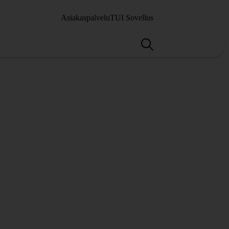
Asiakaspalvelu
TUI Sovellus