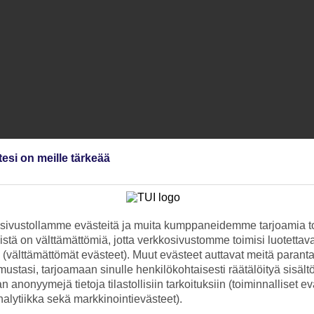
tesi on meille tärkeää
ivustollamme evästeitä ja muita kumppaneidemme tarjoamia to
stä on välttämättömiä, jotta verkkosivustomme toimisi luotettava
ti (välttämättömät evästeet). Muut evästeet auttavat meitä paran
ustasi, tarjoamaan sinulle henkilökohtaisesti räätälöityä sisält
 anonyymejä tietoja tilastollisiin tarkoituksiin (toiminnalliset ev
analytiikka sekä markkinointievästeet).