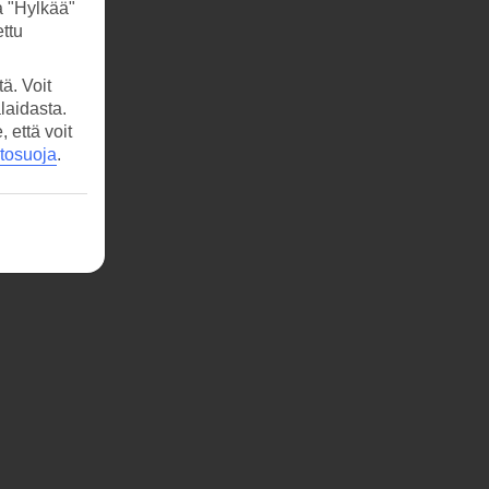
a "Hylkää"
ttu
ä. Voit
laidasta.
että voit
etosuoja
.