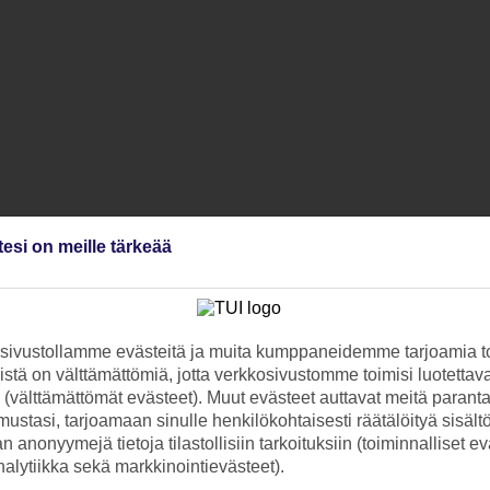
tesi on meille tärkeää
ivustollamme evästeitä ja muita kumppaneidemme tarjoamia to
stä on välttämättömiä, jotta verkkosivustomme toimisi luotettava
ti (välttämättömät evästeet). Muut evästeet auttavat meitä paran
ustasi, tarjoamaan sinulle henkilökohtaisesti räätälöityä sisält
 anonyymejä tietoja tilastollisiin tarkoituksiin (toiminnalliset ev
analytiikka sekä markkinointievästeet).