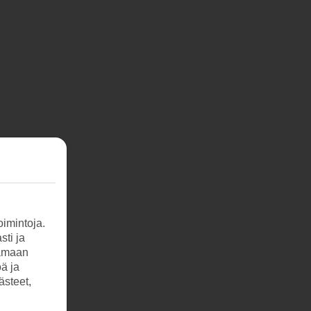
imintoja.
sti ja
tamaan
öä ja
ästeet,