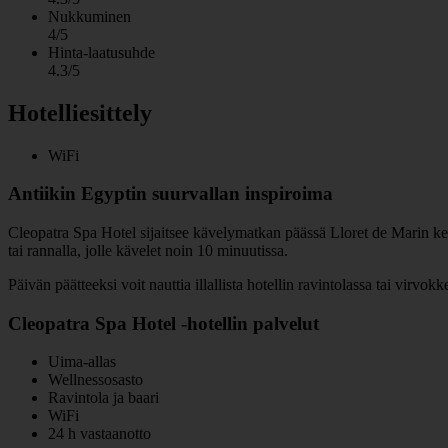
Nukkuminen
4/5
Hinta-laatusuhde
4.3/5
Hotelliesittely
WiFi
Antiikin Egyptin suurvallan inspiroima
Cleopatra Spa Hotel sijaitsee kävelymatkan päässä Lloret de Marin kesku
tai rannalla, jolle kävelet noin 10 minuutissa.
Päivän päätteeksi voit nauttia illallista hotellin ravintolassa tai virvokk
Cleopatra Spa Hotel -hotellin palvelut
Uima-allas
Wellnessosasto
Ravintola ja baari
WiFi
24 h vastaanotto