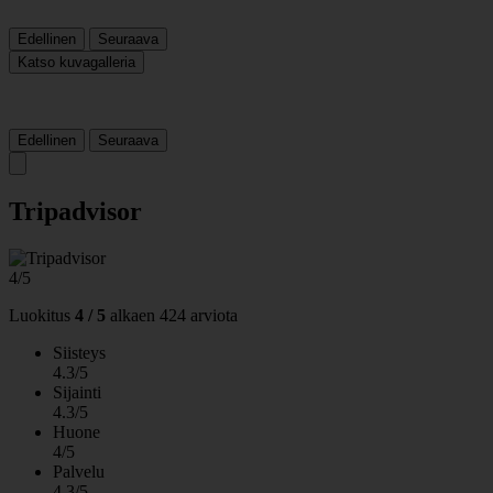
Edellinen
Seuraava
Katso kuvagalleria
Edellinen
Seuraava
Tripadvisor
4/5
Luokitus
4 / 5
alkaen
424 arviota
Siisteys
4.3/5
Sijainti
4.3/5
Huone
4/5
Palvelu
4.3/5