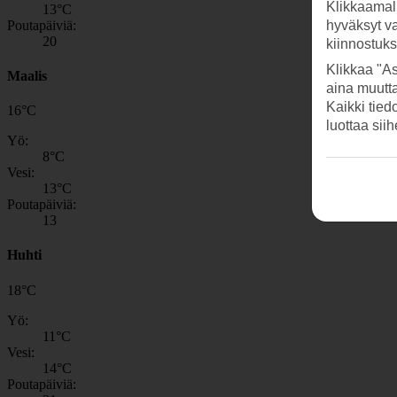
Klikkaamal
13
°C
Poutapäiviä:
hyväksyt v
20
kiinnostuk
Klikkaa "As
Maalis
aina muutt
Kaikki tied
16
°
C
luottaa sii
Yö:
8
°C
Vesi:
13
°C
Poutapäiviä:
13
Huhti
18
°
C
Yö:
11
°C
Vesi:
14
°C
Poutapäiviä: