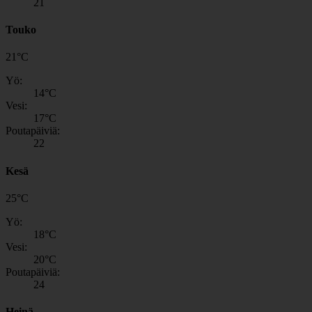
21
Touko
21
°
C
Yö:
14
°C
Vesi:
17
°C
Poutapäiviä:
22
Kesä
25
°
C
Yö:
18
°C
Vesi:
20
°C
Poutapäiviä:
24
Heinä