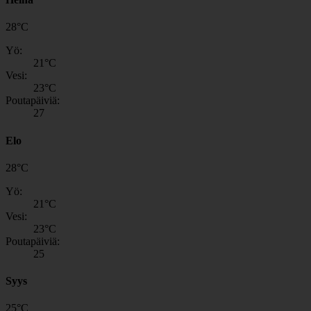
28
°
C
Yö:
21
°C
Vesi:
23
°C
Poutapäiviä:
27
Elo
28
°
C
Yö:
21
°C
Vesi:
23
°C
Poutapäiviä:
25
Syys
25
°
C