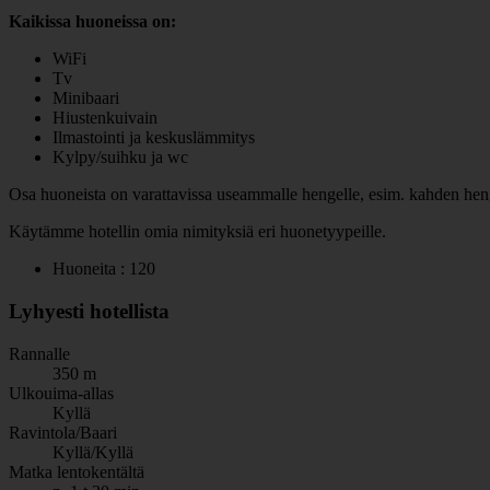
Kaikissa huoneissa on:
WiFi
Tv
Minibaari
Hiustenkuivain
Ilmastointi ja keskuslämmitys
Kylpy/suihku ja wc
Osa huoneista on varattavissa useammalle hengelle, esim. kahden henge
Käytämme hotellin omia nimityksiä eri huonetyypeille.
Huoneita : 120
Lyhyesti hotellista
Rannalle
350 m
Ulkouima-allas
Kyllä
Ravintola/Baari
Kyllä/Kyllä
Matka lentokentältä