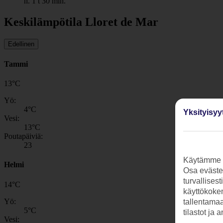
n. 1 t 30 min.
Keskilämpötila Lloret de Mar
Edellinen
Tammi
13
°
C
Yö:
4
°C
Yksityisyy
Vesi:
13
°C
Poutapäiviä:
23
Käytämme s
Helmi
Osa evästei
turvallises
14
°
C
käyttökokem
Yö:
tallentamaan
5
°C
tilastot ja 
Vesi: