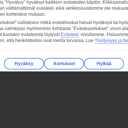
la "Hyväksy" hyväksyt kaikkien evästeiden käytön. Klikkaamall
ain välttämättömät evästeet, eikä verkkosivustomme ole mukaute
sen kohteidesi mukaan.
etukset” valitaksesi mitkä evästeluokat haluat hyväksyä tai hylät
aa valintojasi myöhemmin kohdasta "Evästeasetukset" sivun ala
ot kustakin evästeestä löytyvät
Evästeet
-sivultamme.
Haluamme, 
hen, että henkilötietosi ovat meillä turvassa. Lue
Yksityisyys ja ti
Hyväksy
Asetukset
Hylkää