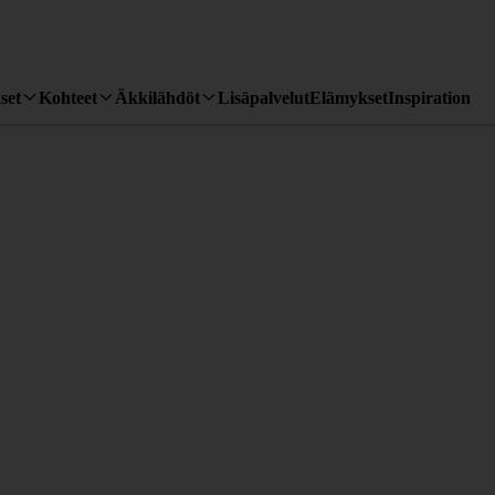
set
Kohteet
Äkkilähdöt
Lisäpalvelut
Elämykset
Inspiration