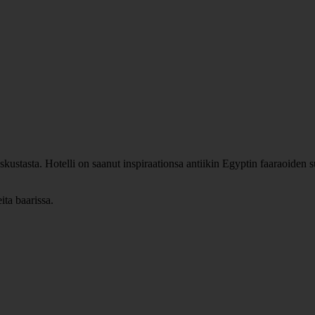
stasta. Hotelli on saanut inspiraationsa antiikin Egyptin faaraoiden suur
eita baarissa.