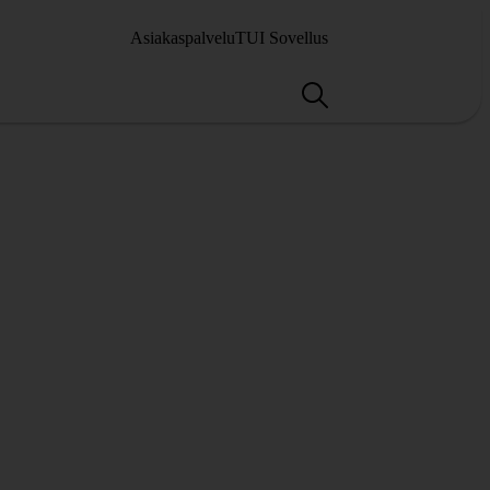
Asiakaspalvelu
TUI Sovellus