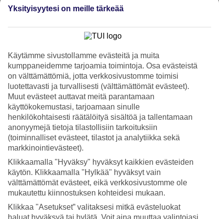
Palvelu
Yksityisyytesi on meille tärkeää
4.4/5
Nukkuminen
4.1/5
Hinta-laatusuhde
4/5
Käytämme sivustollamme evästeitä ja muita
Hotelliesittely
kumppaneidemme tarjoamia toimintoja. Osa evästeistä
on välttämättömiä, jotta verkkosivustomme toimisi
luotettavasti ja turvallisesti (välttämättömät evästeet).
4*
Paikallinen luokitus
Muut evästeet auttavat meitä parantamaan
WiFi
käyttökokemustasi, tarjoamaan sinulle
henkilökohtaisesti räätälöityä sisältöä ja tallentamaan
Keskeinen sijainti ja kattoterassi
anonyymejä tietoja tilastollisiin tarkoituksiin
(toiminnalliset evästeet, tilastot ja analytiikka sekä
HM Alma Beach sijaitsee keskeisellä paikalla pienessä Ca´n
markkinointievästeet).
Pastillan kylässä. Hotellin sisustus on välimerellinen. Hotellilla on
kaksi uima-allasta, joista toinen sijaitsee kattoterassilla yhdessä
Klikkaamalla "Hyväksy" hyväksyt kaikkien evästeiden
ihanan näköalan tarjoavan baarin kanssa. Buffetaamiainen sisältyy
käytön. Klikkaamalla "Hylkää" hyväksyt vain
hintaan.
välttämättömät evästeet, eikä verkkosivustomme ole
mukautettu kiinnostuksen kohteidesi mukaan.
Ca´n Pastillasta pääset kätevästi Palmaan, joko autolla, bussilla tai
taksilla.
Klikkaa "Asetukset” valitaksesi mitkä evästeluokat
haluat hyväksyä tai hylätä. Voit aina muuttaa valintojasi