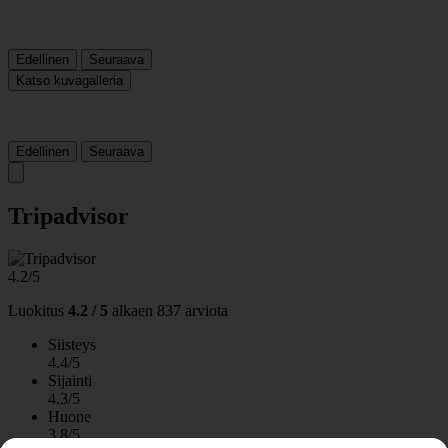
Edellinen
Seuraava
Katso kuvagalleria
Edellinen
Seuraava
Tripadvisor
4.2/5
Luokitus
4.2 / 5
alkaen
837 arviota
Siisteys
4.4/5
Sijainti
4.3/5
Huone
3.8/5