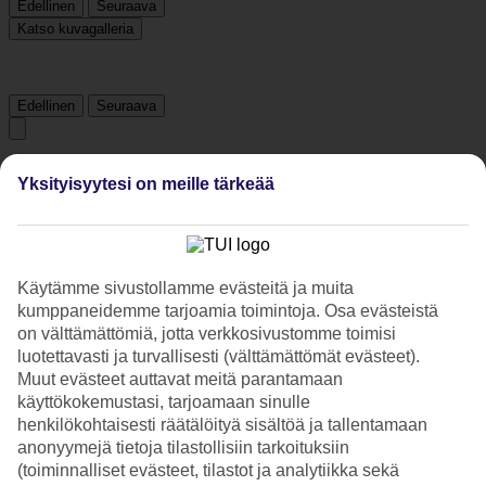
Edellinen
Seuraava
Katso kuvagalleria
Edellinen
Seuraava
Tripadvisor
Yksityisyytesi on meille tärkeää
4.4/5
Luokitus
4.4 / 5
alkaen
599 arviota
Käytämme sivustollamme evästeitä ja muita
kumppaneidemme tarjoamia toimintoja. Osa evästeistä
Siisteys
on välttämättömiä, jotta verkkosivustomme toimisi
4.7/5
Sijainti
luotettavasti ja turvallisesti (välttämättömät evästeet).
4.5/5
Muut evästeet auttavat meitä parantamaan
Huone
käyttökokemustasi, tarjoamaan sinulle
4.2/5
henkilökohtaisesti räätälöityä sisältöä ja tallentamaan
Palvelu
anonyymejä tietoja tilastollisiin tarkoituksiin
4.5/5
(toiminnalliset evästeet, tilastot ja analytiikka sekä
Nukkuminen