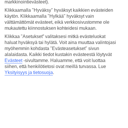
4.1/5
markkinointievästeet).
Hinta-laatusuhde
Klikkaamalla "Hyväksy" hyväksyt kaikkien evästeiden
4.1/5
käytön. Klikkaamalla "Hylkää" hyväksyt vain
välttämättömät evästeet, eikä verkkosivustomme ole
Hotelliesittely
mukautettu kiinnostuksen kohteidesi mukaan.
4*
Klikkaa "Asetukset” valitaksesi mitkä evästeluokat
Paikallinen luokitus
haluat hyväksyä tai hylätä. Voit aina muuttaa valintojasi
myöhemmin kohdasta "Evästeasetukset" sivun
4 tähden hotelli Hostal Cuba Hotel kohteessa Palma de Mallorca on
alalaidasta. Kaikki tiedot kustakin evästeestä löytyvät
hotelli, jolla on baari, aamiaisbuffet ja WiFi. Alueella on
Evästeet
-sivultamme.
Haluamme, että voit luottaa
pysäköintimahdollisuus. Hotelli on uudistettu viimeksi vuonna 2014.
Hotelli hyväksyy seuraavat luottokortit: American Express,
siihen, että henkilötietosi ovat meillä turvassa. Lue
Mastercard ja Visa.
Yksityisyys ja tietosuoja
.
Lyhyesti hotellista
Rannalle
1,9 km
Ravintola/Baari
Kyllä/Kyllä
Matka lentokentältä
n. 30 min.