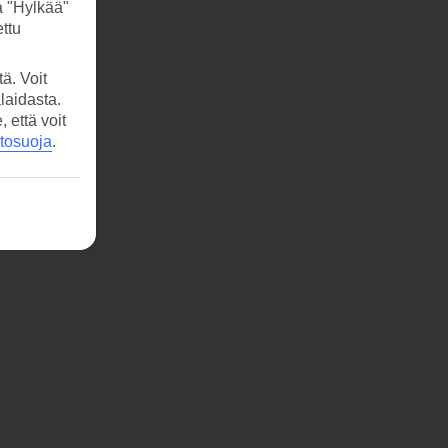
a "Hylkää"
ttu
ä. Voit
laidasta.
että voit
etosuoja
.