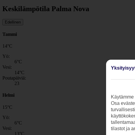
Keskilämpötila Palma Nova
Edellinen
Tammi
14
°
C
Yö:
6
°C
Vesi:
Yksityisyy
14
°C
Poutapäiviä:
23
Helmi
Käytämme s
Osa evästei
15
°
C
turvallises
käyttökokem
Yö:
tallentamaan
6
°C
Vesi:
tilastot ja 
13
°C