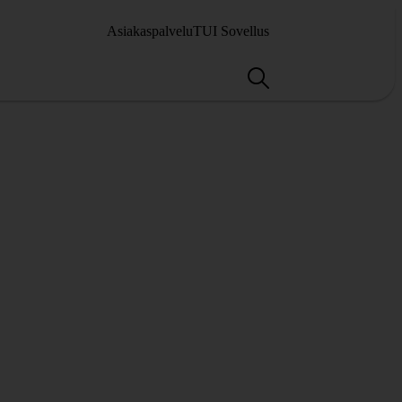
Asiakaspalvelu
TUI Sovellus