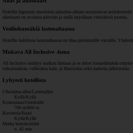
Allas ja allasbaari
Hotellin laguunin muotoista pääuima-allasta reunustavat aurinkotuolit j
allasbaari on avoinna päivisin ja siellä tarjoillaan virkistäviä juomia.
Vesiliukumäkiä lastenaltaassa
Hotellin kahdessa lastenaltaassa on tilaa pienimmille vieraille. Yhdest
Mukava All Inclusive -loma
All Inclusive sisältyy matkan hintaan ja se tekee lomaelämästä erityisen 
erikoisuuksia, valikoima kala- ja liharuokia sekä makeita jälkiruokia.
Lyhyesti hotellista
Ulkouima-allas/Lastenallas
Kyllä/Kyllä
Keskustaan/Ostoksille
700 m/800 m
Ravintola/Baari
Kyllä/Kyllä
Matka lentokentältä
n. 45 min