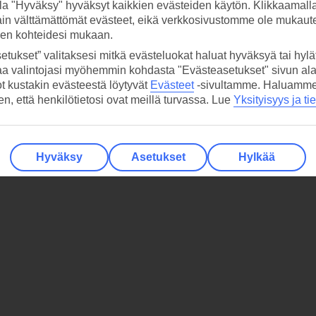
la "Hyväksy" hyväksyt kaikkien evästeiden käytön. Klikkaamall
ain välttämättömät evästeet, eikä verkkosivustomme ole mukaute
sen kohteidesi mukaan.
etukset” valitaksesi mitkä evästeluokat haluat hyväksyä tai hylät
aa valintojasi myöhemmin kohdasta "Evästeasetukset" sivun ala
ot kustakin evästeestä löytyvät
Evästeet
-sivultamme.
Haluamme, 
hen, että henkilötietosi ovat meillä turvassa. Lue
Yksityisyys ja ti
Hyväksy
Asetukset
Hylkää