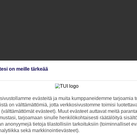
tesi on meille tärkeää
ivustollamme evästeitä ja muita kumppaneidemme tarjoamia to
stä on välttämättömiä, jotta verkkosivustomme toimisi luotettava
ti (välttämättömät evästeet). Muut evästeet auttavat meitä paran
ustasi, tarjoamaan sinulle henkilökohtaisesti räätälöityä sisält
 anonyymejä tietoja tilastollisiin tarkoituksiin (toiminnalliset ev
analytiikka sekä markkinointievästeet).