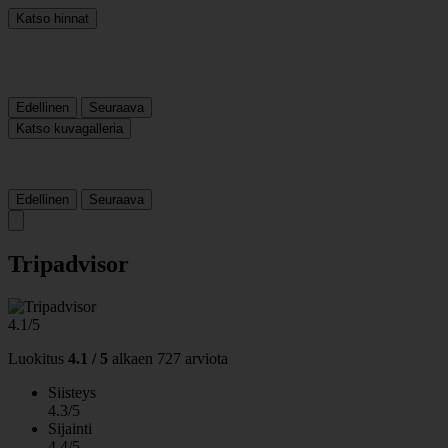
Katso hinnat
Edellinen
Seuraava
Katso kuvagalleria
Edellinen
Seuraava
Tripadvisor
4.1/5
Luokitus
4.1 / 5
alkaen
727 arviota
Siisteys
4.3/5
Sijainti
4.4/5