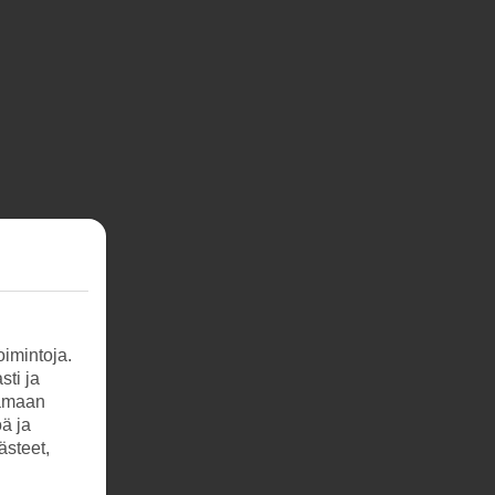
imintoja.
sti ja
tamaan
öä ja
ästeet,