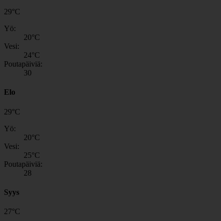
29
°
C
Yö:
20
°C
Vesi:
24
°C
Poutapäiviä:
30
Elo
29
°
C
Yö:
20
°C
Vesi:
25
°C
Poutapäiviä:
28
Syys
27
°
C