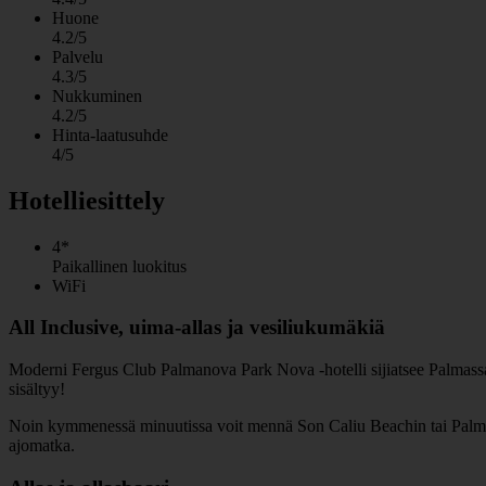
Huone
4.2/5
Palvelu
4.3/5
Nukkuminen
4.2/5
Hinta-laatusuhde
4/5
Hotelliesittely
4*
Paikallinen luokitus
WiFi
All Inclusive, uima-allas ja vesiliukumäkiä
Moderni Fergus Club Palmanova Park Nova -hotelli sijiatsee Palmassa ja t
sisältyy!
Noin kymmenessä minuutissa voit mennä Son Caliu Beachin tai Palma N
ajomatka.