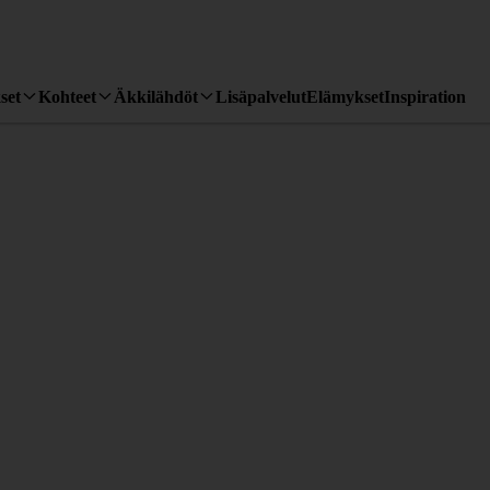
set
Kohteet
Äkkilähdöt
Lisäpalvelut
Elämykset
Inspiration