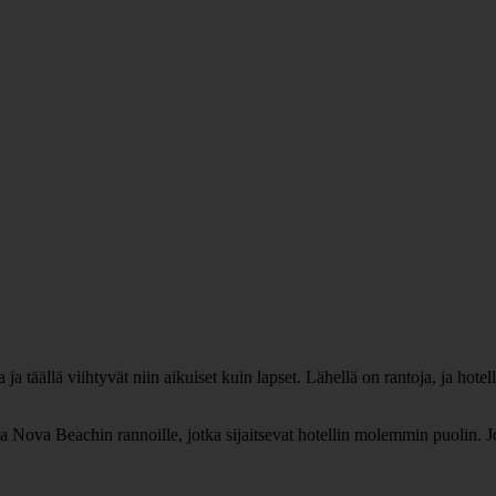
äällä viihtyvät niin aikuiset kuin lapset. Lähellä on rantoja, ja hotelli
ova Beachin rannoille, jotka sijaitsevat hotellin molemmin puolin. Jo