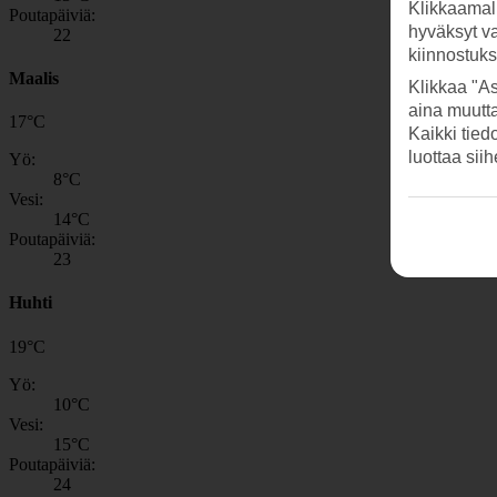
Klikkaamal
Poutapäiviä:
hyväksyt v
22
kiinnostuk
Maalis
Klikkaa "As
aina muutt
17
°
C
Kaikki tied
luottaa sii
Yö:
8
°C
Vesi:
14
°C
Poutapäiviä:
23
Huhti
19
°
C
Yö:
10
°C
Vesi:
15
°C
Poutapäiviä:
24