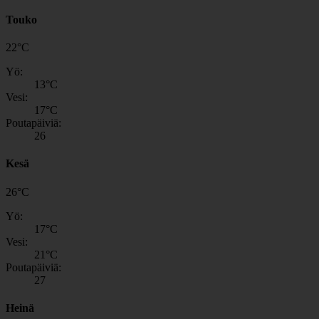
Touko
22
°
C
Yö:
13
°C
Vesi:
17
°C
Poutapäiviä:
26
Kesä
26
°
C
Yö:
17
°C
Vesi:
21
°C
Poutapäiviä:
27
Heinä