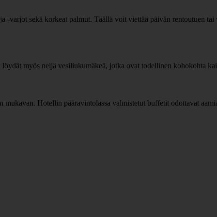
a -varjot sekä korkeat palmut. Täällä voit viettää päivän rentoutuen tai
ä löydät myös neljä vesiliukumäkeä, jotka ovat todellinen kohokohta kaik
mukavan. Hotellin pääravintolassa valmistetut buffetit odottavat aamiaisell