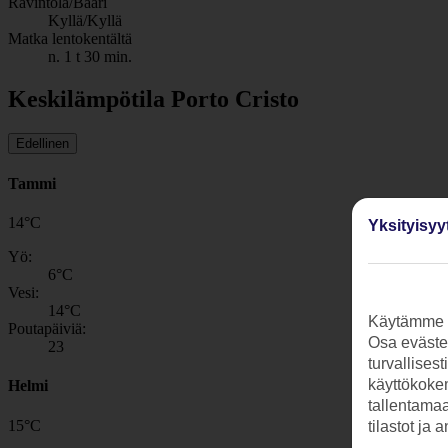
Ravintola/Baari
Kyllä/Kyllä
Matka lentokentältä
n. 1 t 30 min.
Keskilämpötila Porto Cristo
Edellinen
Tammi
14
°
C
Yksityisyy
Yö:
6
°C
Vesi:
14
°C
Käytämme s
Poutapäiviä:
Osa evästei
23
turvallises
käyttökokem
Helmi
tallentamaan
15
°
C
tilastot ja 