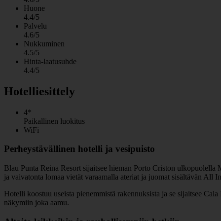
Huone
4.4/5
Palvelu
4.6/5
Nukkuminen
4.5/5
Hinta-laatusuhde
4.4/5
Hotelliesittely
4*
Paikallinen luokitus
WiFi
Perheystävällinen hotelli ja vesipuisto
Blau Punta Reina Resort sijaitsee hieman Porto Criston ulkopuolella Mal
ja vaivatonta lomaa vietät varaamalla ateriat ja juomat sisältävän All I
Hotelli koostuu useista pienemmistä rakennuksista ja se sijaitsee Cala
näkymiin joka aamu.