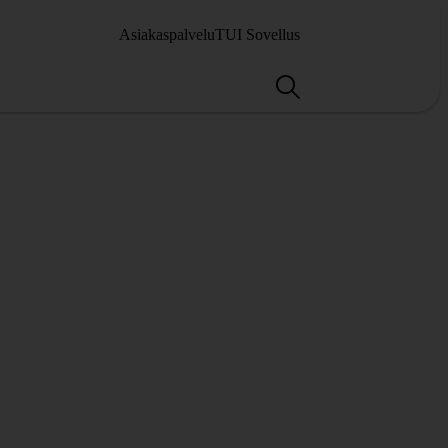
Asiakaspalvelu
TUI Sovellus