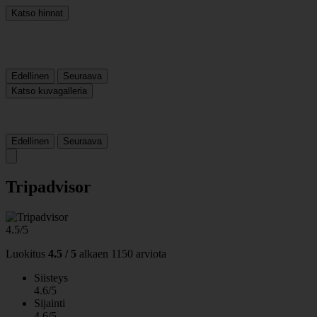
Katso hinnat
Edellinen
Seuraava
Katso kuvagalleria
Edellinen
Seuraava
Tripadvisor
4.5/5
Luokitus
4.5 / 5
alkaen
1150 arviota
Siisteys
4.6/5
Sijainti
4.6/5