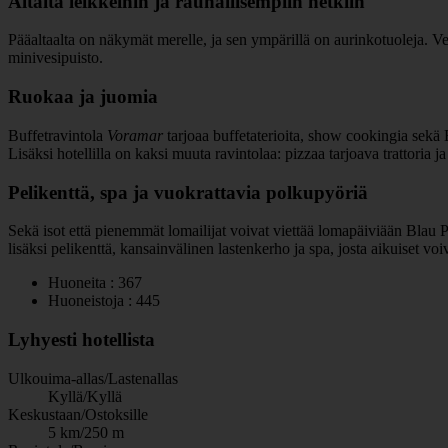
Altaita leikkeihin ja rauhallisempiin hetkiin
Pääaltaalta on näkymät merelle, ja sen ympärillä on aurinkotuoleja. Ve
minivesipuisto.
Ruokaa ja juomia
Buffetravintola
Voramar
tarjoaa buffetaterioita, show cookingia sekä B
Lisäksi hotellilla on kaksi muuta ravintolaa: pizzaa tarjoava trattoria ja
Pelikenttä, spa ja vuokrattavia polkupyöriä
Sekä isot että pienemmät lomailijat voivat viettää lomapäiviään Blau P
lisäksi pelikenttä, kansainvälinen lastenkerho ja spa, josta aikuiset voi
Huoneita : 367
Huoneistoja : 445
Lyhyesti hotellista
Ulkouima-allas/Lastenallas
Kyllä/Kyllä
Keskustaan/Ostoksille
5 km/250 m