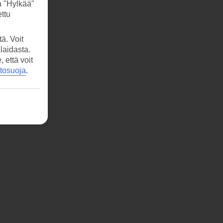
a "Hylkää"
ttu
ä. Voit
laidasta.
että voit
etosuoja
.