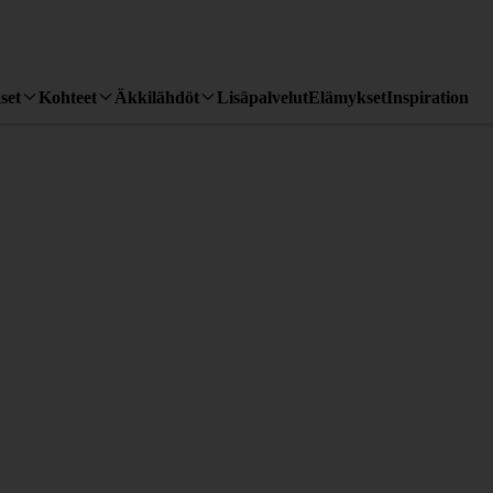
set
Kohteet
Äkkilähdöt
Lisäpalvelut
Elämykset
Inspiration