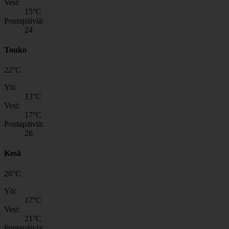
Vesi:
15
°C
Poutapäiviä:
24
Touko
22
°
C
Yö:
13
°C
Vesi:
17
°C
Poutapäiviä:
26
Kesä
26
°
C
Yö:
17
°C
Vesi:
21
°C
Poutapäiviä: