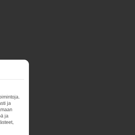
imintoja.
sti ja
tamaan
öä ja
ästeet,