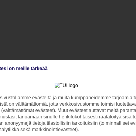
tesi on meille tärkeää
ivustollamme evästeitä ja muita kumppaneidemme tarjoamia to
stä on välttämättömiä, jotta verkkosivustomme toimisi luotettava
ti (välttämättömät evästeet). Muut evästeet auttavat meitä paran
ustasi, tarjoamaan sinulle henkilökohtaisesti räätälöityä sisält
 anonyymejä tietoja tilastollisiin tarkoituksiin (toiminnalliset ev
analytiikka sekä markkinointievästeet).