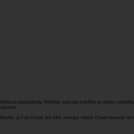
lorcan itärannikolla. Perheille sopivalla hotellilla on altaita, vauhdikk
nclusiven.
 Mandia- ja Cala Estany dén Mas -rantojen välissä. Osasta huoneita on es