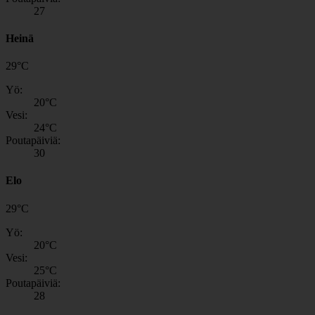
27
Heinä
29
°
C
Yö:
20
°C
Vesi:
24
°C
Poutapäiviä:
30
Elo
29
°
C
Yö:
20
°C
Vesi:
25
°C
Poutapäiviä:
28