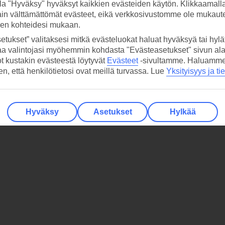
la "Hyväksy" hyväksyt kaikkien evästeiden käytön. Klikkaamall
ain välttämättömät evästeet, eikä verkkosivustomme ole mukaute
sen kohteidesi mukaan.
etukset” valitaksesi mitkä evästeluokat haluat hyväksyä tai hylät
aa valintojasi myöhemmin kohdasta "Evästeasetukset" sivun ala
ot kustakin evästeestä löytyvät
Evästeet
-sivultamme.
Haluamme, 
hen, että henkilötietosi ovat meillä turvassa. Lue
Yksityisyys ja ti
Hyväksy
Asetukset
Hylkää