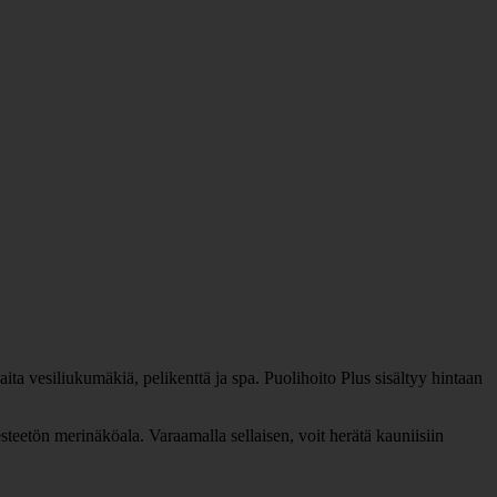
aita vesiliukumäkiä, pelikenttä ja spa. Puolihoito Plus sisältyy hintaan
teetön merinäköala. Varaamalla sellaisen, voit herätä kauniisiin