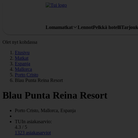
Lomamatkat
Lennot
Pelkkä hotelli
Tarjouk
Olet nyt kohdassa
Etusivu
Matkat
Espanja
Mallorca
Porto Cristo
Blau Punta Reina Resort
Blau Punta Reina Resort
Porto Cristo, Mallorca, Espanja
TUIn asiakasarvio:
4.3 / 5
1323 asiakasarviot