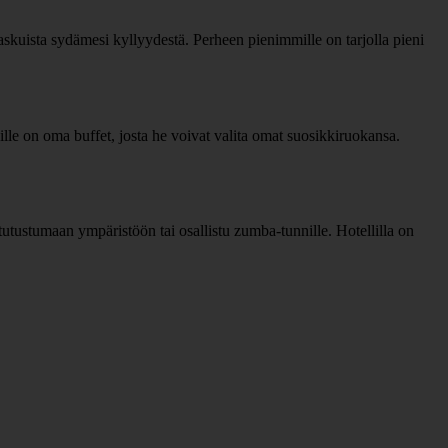
laskuista sydämesi kyllyydestä. Perheen pienimmille on tarjolla pieni
ille on oma buffet, josta he voivat valita omat suosikkiruokansa.
tutustumaan ympäristöön tai osallistu zumba-tunnille. Hotellilla on