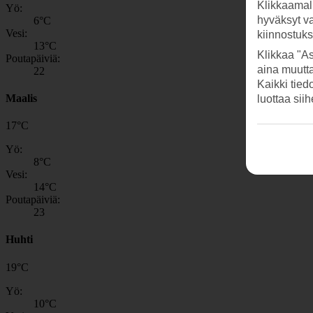
Klikkaamal
Yö:
hyväksyt v
6
°C
Vesi:
kiinnostuk
13
°C
Klikkaa "As
Poutapäiviä:
aina muutt
22
Kaikki tied
Maalis
luottaa sii
17
°
C
Yö:
8
°C
Vesi:
14
°C
Poutapäiviä:
23
Huhti
19
°
C
Yö:
10
°C