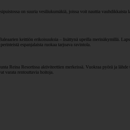
sipuistossa on suuria vesiliukumäkiä, joissa voit nauttia vauhdikkaista 
aleaarien keittiön erikoisuuksia – lisättynä upeilla merinäkymillä. Laps
 perinteistä espanjalaista ruokaa tarjoava ravintola.
unta Reina Resortissa aktiviteettien merkeissä. Vuokraa pyörä ja lähde 
vat varata rentouttavia hoitoja.