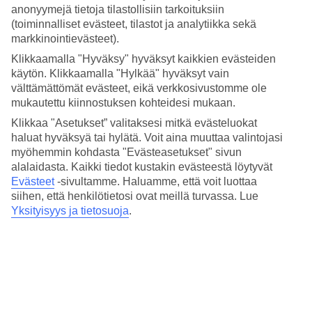
3.9/5
anonyymejä tietoja tilastollisiin tarkoituksiin
Nukkuminen
(toiminnalliset evästeet, tilastot ja analytiikka sekä
3.9/5
markkinointievästeet).
Hinta-laatusuhde
3.6/5
Klikkaamalla "Hyväksy" hyväksyt kaikkien evästeiden
käytön. Klikkaamalla "Hylkää" hyväksyt vain
Hotelliesittely
välttämättömät evästeet, eikä verkkosivustomme ole
mukautettu kiinnostuksen kohteidesi mukaan.
3*
Klikkaa "Asetukset” valitaksesi mitkä evästeluokat
Paikallinen luokitus
haluat hyväksyä tai hylätä. Voit aina muuttaa valintojasi
Perheystävällinen huoneistohotelli lähellä rantaa
myöhemmin kohdasta "Evästeasetukset" sivun
alalaidasta. Kaikki tiedot kustakin evästeestä löytyvät
Perheystävällinen Apartamentos Globales Lord Nelson sijaitsee
Evästeet
-sivultamme.
Haluamme, että voit luottaa
Santo Tomasissa ja on rannalla sijaitseva huoneistohotelli, joka
siihen, että henkilötietosi ovat meillä turvassa. Lue
tarjoaa aktiviteetteja koko perheelle. Täällä odottavat uima-altaat
Yksityisyys ja tietosuoja
.
sekä aikuisille että lapsille, tenniskenttä sekä ravintola- ja
baaripalvelu.
Ne, jotka haluavat viettää rantalomaa ja rentoja lomapäiviä, viihtyvät
Santo Tomasissa. Hienon rannan lisäksi pääkadun varrelta löytyy
ravintoloita ja kahviloita. Jos haluat hyödyntää tilaisuuden kokea
enemmän Menorcaa, voit ajaa alle tunnissa Mahoniin, saaren
pääkaupunkiin.