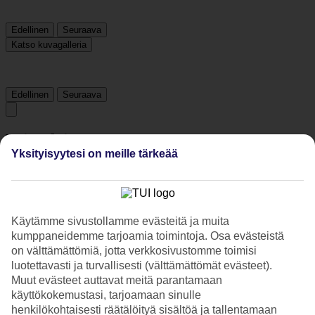
Edellinen
Seuraava
Katso kuvagalleria
Edellinen
Seuraava
Tripadvisor
Yksityisyytesi on meille tärkeää
3.9/5
Luokitus
3.9 / 5
alkaen
1261 arviota
Käytämme sivustollamme evästeitä ja muita
Siisteys
kumppaneidemme tarjoamia toimintoja. Osa evästeistä
4/5
on välttämättömiä, jotta verkkosivustomme toimisi
Sijainti
luotettavasti ja turvallisesti (välttämättömät evästeet).
4.5/5
Muut evästeet auttavat meitä parantamaan
Huone
3.8/5
käyttökokemustasi, tarjoamaan sinulle
Palvelu
henkilökohtaisesti räätälöityä sisältöä ja tallentamaan