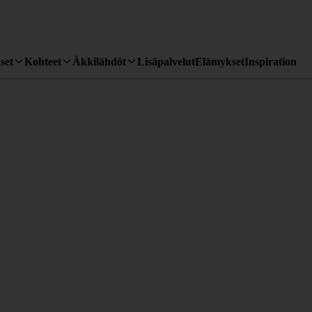
set
Kohteet
Äkkilähdöt
Lisäpalvelut
Elämykset
Inspiration