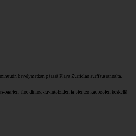
n 15 minuutin kävelymatkan päässä Playa Zurriolan surffausrannalta.
s-baarien, fine dining -ravintoloiden ja pienten kauppojen keskellä.