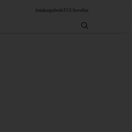
Asiakaspalvelu
TUI Sovellus