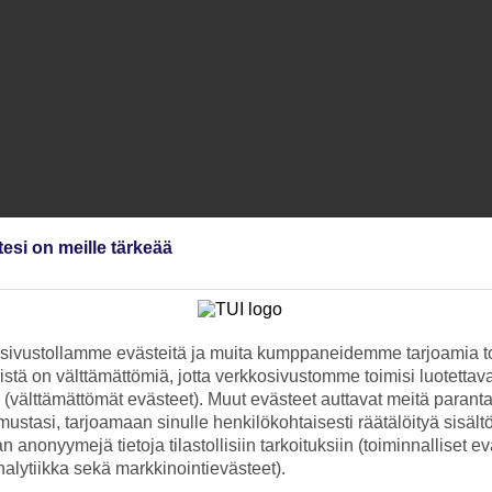
tesi on meille tärkeää
ivustollamme evästeitä ja muita kumppaneidemme tarjoamia to
stä on välttämättömiä, jotta verkkosivustomme toimisi luotettava
ti (välttämättömät evästeet). Muut evästeet auttavat meitä paran
ustasi, tarjoamaan sinulle henkilökohtaisesti räätälöityä sisält
 anonyymejä tietoja tilastollisiin tarkoituksiin (toiminnalliset ev
analytiikka sekä markkinointievästeet).