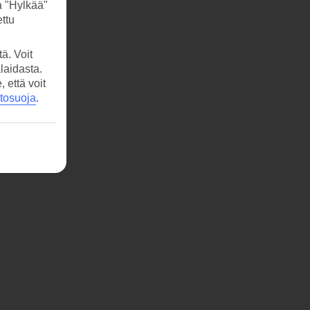
a "Hylkää"
ttu
ä. Voit
laidasta.
että voit
etosuoja
.