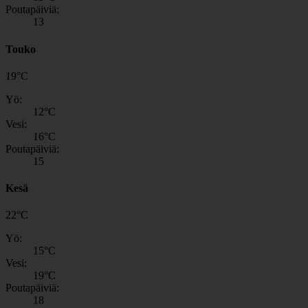
Poutapäiviä:
13
Touko
19
°
C
Yö:
12
°C
Vesi:
16
°C
Poutapäiviä:
15
Kesä
22
°
C
Yö:
15
°C
Vesi:
19
°C
Poutapäiviä:
18