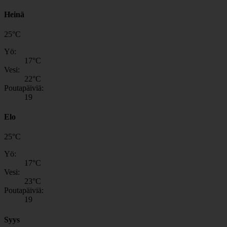
Heinä
25
°
C
Yö:
17
°C
Vesi:
22
°C
Poutapäiviä:
19
Elo
25
°
C
Yö:
17
°C
Vesi:
23
°C
Poutapäiviä:
19
Syys