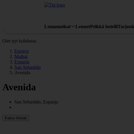
Lomamatkat
Lennot
Pelkkä hotelli
Tarjouk
Olet nyt kohdassa
Etusivu
Matkat
Espanja
San Sebastián
Avenida
Avenida
San Sebastián, Espanja
Katso hinnat