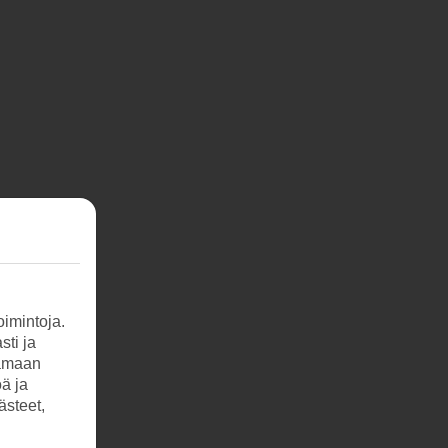
imintoja.
sti ja
tamaan
öä ja
ästeet,