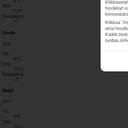
6
°C
Klikkaamal
Vesi:
hyväksyt v
12
°C
kiinnostuk
Poutapäiviä:
17
Klikkaa "As
aina muutt
Maalis
Kaikki tied
luottaa sii
14
°
C
Yö:
8
°C
Vesi:
13
°C
Poutapäiviä:
15
Huhti
16
°
C
Yö:
9
°C
Vesi:
13
°C