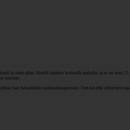
untosali ja uima-allas. Hotelli sijaitsee korkealla paikalla, ja se on noi
ä vuoristo.
pitkin San Sebastiánin vanhaankaupunkiin. Voit kävellä viihtyisten tapa