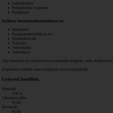
Leikkipaikka
Polkupyörän vuokraus
Pysäköinti
Kaikissa huoneissa/huoneistoissa on:
Ilmastointi
Kylpyamme/suihku ja wc
Hiustenkuivain
Televisio
Vedenkeitin
Tallelokero
Osa huoneista on varattavissa useammalle hengelle, esim. kahden henge
Käytämme hotellin omia nimityksiä eri huonetyypeille.
Lyhyesti hotellista
Rannalle
930 m
Ulkouima-allas
Kyllä
Ravintola
Kyllä