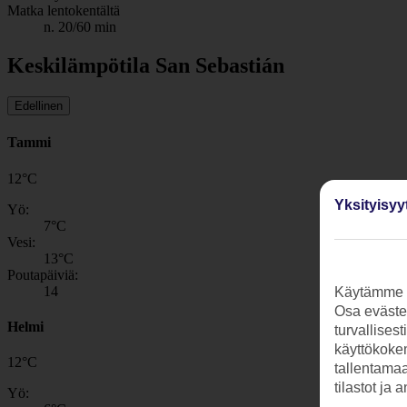
Matka lentokentältä
n. 20/60 min
Keskilämpötila San Sebastián
Edellinen
Tammi
12
°
C
Yksityisyy
Yö:
7
°C
Vesi:
13
°C
Poutapäiviä:
14
Käytämme s
Osa evästei
Helmi
turvallises
käyttökokem
12
°
C
tallentamaan
tilastot ja 
Yö: