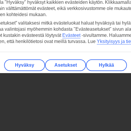
la "Hyväksy" hyväksyt kaikkien evästeiden käytön. Klikkaamall
ain välttämättömät evästeet, eikä verkkosivustomme ole mukaute
sen kohteidesi mukaan.
etukset” valitaksesi mitkä evästeluokat haluat hyväksyä tai hylät
aa valintojasi myöhemmin kohdasta "Evästeasetukset" sivun ala
ot kustakin evästeestä löytyvät
Evästeet
-sivultamme.
Haluamme, 
hen, että henkilötietosi ovat meillä turvassa. Lue
Yksityisyys ja ti
Hyväksy
Asetukset
Hylkää