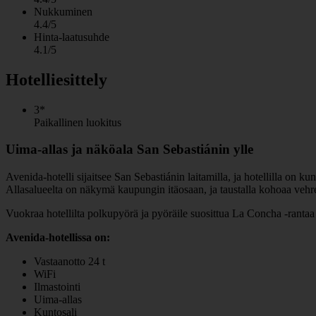
Nukkuminen
4.4/5
Hinta-laatusuhde
4.1/5
Hotelliesittely
3*
Paikallinen luokitus
Uima-allas ja näköala San Sebastiánin ylle
Avenida-hotelli sijaitsee San Sebastiánin laitamilla, ja hotellilla on k
Allasalueelta on näkymä kaupungin itäosaan, ja taustalla kohoaa vehre
Vuokraa hotellilta polkupyörä ja pyöräile suosittua La Concha -rantaa 
Avenida-hotellissa on:
Vastaanotto 24 t
WiFi
Ilmastointi
Uima-allas
Kuntosali