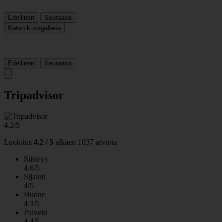
Edellinen
Seuraava
Katso kuvagalleria
Edellinen
Seuraava
Tripadvisor
4.2/5
Luokitus
4.2 / 5
alkaen
1037 arviota
Siisteys
4.6/5
Sijainti
4/5
Huone
4.3/5
Palvelu
4.4/5