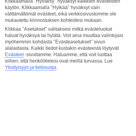
Klikkaamalla "Hyväksy" hyväksyt kaikkien evästeiden
Nukkuminen
1.5/5
käytön. Klikkaamalla "Hylkää" hyväksyt vain
Hinta-laatusuhde
välttämättömät evästeet, eikä verkkosivustomme ole
3.4/5
mukautettu kiinnostuksen kohteidesi mukaan.
Klikkaa "Asetukset” valitaksesi mitkä evästeluokat
Hotelliesittely
haluat hyväksyä tai hylätä. Voit aina muuttaa valintojasi
myöhemmin kohdasta "Evästeasetukset" sivun
5*
alalaidasta. Kaikki tiedot kustakin evästeestä löytyvät
Paikallinen luokitus
Evästeet
-sivultamme.
Haluamme, että voit luottaa
5 tähden hotelli Atlas Tenerife Residence Resort kohteessa Los
siihen, että henkilötietosi ovat meillä turvassa. Lue
Cristianos on hotelli, jolla on WiFi, uima-allas ja uima-allas.
Yksityisyys ja tietosuoja
.
Hotellilla voit nauttia palveluista kuten hieronta ja poreallas. Jos
matkustat lasten kanssa, on lapsille lastenallas. Alueella on
pysäköintimahdollisuus.
Lyhyesti hotellista
Ulkouima-allas
Kyllä
Matka lentokentältä
n. 30 min
Keskilämpötila Los Cristianos