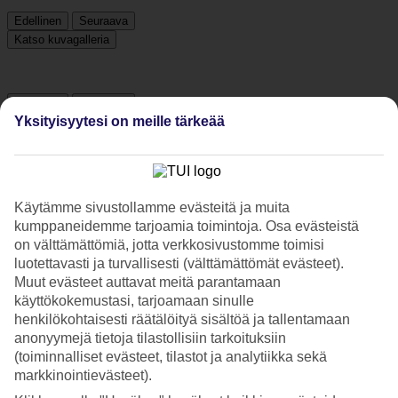
Edellinen
Seuraava
Katso kuvagalleria
Edellinen
Seuraava
Yksityisyytesi on meille tärkeää
Tripadvisor
Käytämme sivustollamme evästeitä ja muita
4.1/5
kumppaneidemme tarjoamia toimintoja. Osa evästeistä
Luokitus
4.1 / 5
alkaen
28 arviota
on välttämättömiä, jotta verkkosivustomme toimisi
luotettavasti ja turvallisesti (välttämättömät evästeet).
Siisteys
Muut evästeet auttavat meitä parantamaan
3/5
käyttökokemustasi, tarjoamaan sinulle
Sijainti
henkilökohtaisesti räätälöityä sisältöä ja tallentamaan
3.6/5
anonyymejä tietoja tilastollisiin tarkoituksiin
Huone
2/5
(toiminnalliset evästeet, tilastot ja analytiikka sekä
Palvelu
markkinointievästeet).
3.1/5