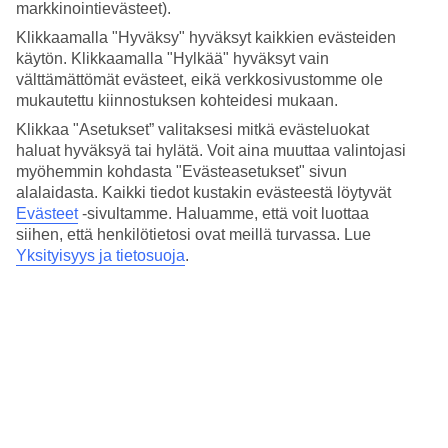
Nukkuminen
markkinointievästeet).
3.5/5
Klikkaamalla "Hyväksy" hyväksyt kaikkien evästeiden
Hinta-laatusuhde
käytön. Klikkaamalla "Hylkää" hyväksyt vain
3.7/5
välttämättömät evästeet, eikä verkkosivustomme ole
Hotelliesittely
mukautettu kiinnostuksen kohteidesi mukaan.
Klikkaa "Asetukset” valitaksesi mitkä evästeluokat
3*
haluat hyväksyä tai hylätä. Voit aina muuttaa valintojasi
Paikallinen luokitus
myöhemmin kohdasta "Evästeasetukset" sivun
alalaidasta. Kaikki tiedot kustakin evästeestä löytyvät
3 tähden hotelli Club Tenerife kohteessa Los Cristianos on hotelli,
jolla on baari, WiFi ja uima-allas. Alueella on
Evästeet
-sivultamme.
Haluamme, että voit luottaa
pysäköintimahdollisuus.
siihen, että henkilötietosi ovat meillä turvassa. Lue
Yksityisyys ja tietosuoja
.
Lyhyesti hotellista
Ulkouima-allas
Kyllä
Ravintola/Baari
Kyllä/Kyllä
Matka lentokentältä
n. 30 min
Keskilämpötila Los Cristianos