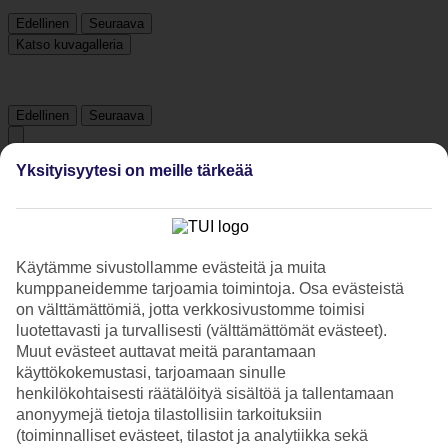
Edellinen
Seuraava
Katso kuvagalleria
Edellinen
Seuraava
Yksityisyytesi on meille tärkeää
Tripadvisor
3.8/5
Käytämme sivustollamme evästeitä ja muita
Luokitus
3.8 / 5
alkaen
493 arviota
kumppaneidemme tarjoamia toimintoja. Osa evästeistä
Siisteys
on välttämättömiä, jotta verkkosivustomme toimisi
3.8/5
luotettavasti ja turvallisesti (välttämättömät evästeet).
Sijainti
Muut evästeet auttavat meitä parantamaan
3.6/5
käyttökokemustasi, tarjoamaan sinulle
Huone
henkilökohtaisesti räätälöityä sisältöä ja tallentamaan
3.5/5
anonyymejä tietoja tilastollisiin tarkoituksiin
Palvelu
3.9/5
(toiminnalliset evästeet, tilastot ja analytiikka sekä