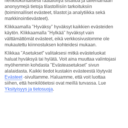
henkilökohtaisesti räätälöityä sisältöä ja tallentamaan
Nukkuminen
4.3/5
anonyymejä tietoja tilastollisiin tarkoituksiin
Hinta-laatusuhde
(toiminnalliset evästeet, tilastot ja analytiikka sekä
4.3/5
markkinointievästeet).
Klikkaamalla "Hyväksy" hyväksyt kaikkien evästeiden
Hotelliesittely
käytön. Klikkaamalla "Hylkää" hyväksyt vain
välttämättömät evästeet, eikä verkkosivustomme ole
4*
mukautettu kiinnostuksen kohteidesi mukaan.
Paikallinen luokitus
Klikkaa "Asetukset” valitaksesi mitkä evästeluokat
4 tähden hotelli Reveron Plaza kohteessa Los Cristianos on hotelli,
haluat hyväksyä tai hylätä. Voit aina muuttaa valintojasi
jolla on aamiaisbuffet, WiFi ja uima-allas. Alueella on
myöhemmin kohdasta "Evästeasetukset" sivun
pysäköintimahdollisuus. Hotelli hyväksyy seuraavat luottokortit:
alalaidasta. Kaikki tiedot kustakin evästeestä löytyvät
American Express, EC Maestro, Mastercard ja Visa.
Evästeet
-sivultamme.
Haluamme, että voit luottaa
Lyhyesti hotellista
siihen, että henkilötietosi ovat meillä turvassa. Lue
Yksityisyys ja tietosuoja
.
Rannalle
400 m
Ulkouima-allas
Kyllä
Ravintola
Kyllä
Matka lentokentältä