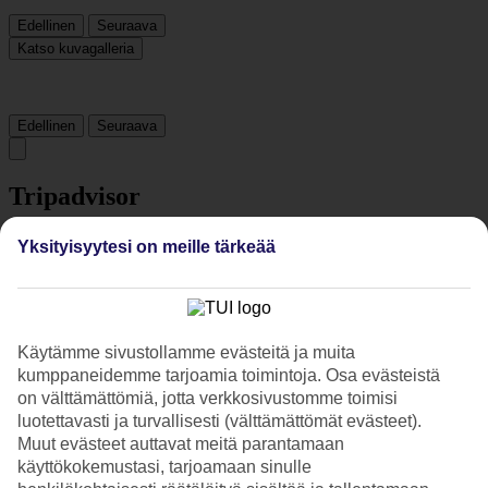
Edellinen
Seuraava
Katso kuvagalleria
Edellinen
Seuraava
Tripadvisor
Yksityisyytesi on meille tärkeää
4.4/5
Luokitus
4.4 / 5
alkaen
971 arviota
Siisteys
Käytämme sivustollamme evästeitä ja muita
4.7/5
Sijainti
kumppaneidemme tarjoamia toimintoja. Osa evästeistä
4.8/5
on välttämättömiä, jotta verkkosivustomme toimisi
Huone
luotettavasti ja turvallisesti (välttämättömät evästeet).
4.4/5
Muut evästeet auttavat meitä parantamaan
Palvelu
käyttökokemustasi, tarjoamaan sinulle
4.6/5