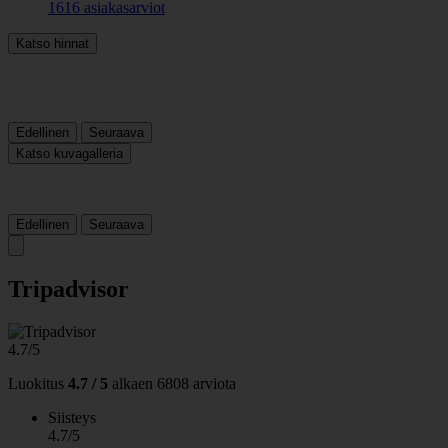
1616 asiakasarviot
Katso hinnat
Edellinen
Seuraava
Katso kuvagalleria
Edellinen
Seuraava
Tripadvisor
4.7/5
Luokitus
4.7 / 5
alkaen
6808 arviota
Siisteys
4.7/5