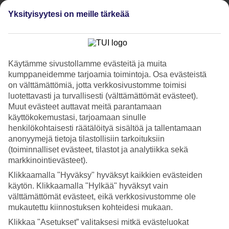
Nukkuminen
4.2/5
Yksityisyytesi on meille tärkeää
Hinta-laatusuhde
4.1/5
Hotelliesittely
Käytämme sivustollamme evästeitä ja muita
4*
kumppaneidemme tarjoamia toimintoja. Osa evästeistä
Paikallinen luokitus
on välttämättömiä, jotta verkkosivustomme toimisi
WiFi
luotettavasti ja turvallisesti (välttämättömät evästeet).
Muut evästeet auttavat meitä parantamaan
Täydellinen sijainti rantakadulla
käyttökokemustasi, tarjoamaan sinulle
henkilökohtaisesti räätälöityä sisältöä ja tallentamaan
Cleopatra Palace on osa Mare Nostrum Resort -hotellia. Alue
anonyymejä tietoja tilastollisiin tarkoituksiin
sijaitsee aivan rantakadun äärellä Playa de las Américasissa, ja
(toiminnalliset evästeet, tilastot ja analytiikka sekä
koostuu kaikkiaan kolmesta hotellirakennuksesta, useista baareista,
kaupoista, ravintoloista ja yökerhosta.
markkinointievästeet).
Klikkaamalla "Hyväksy" hyväksyt kaikkien evästeiden
Täällä asut aivan Playa de las Américasin keskustassa, jossa kaupat
ja laaja iltaelämä odottavat heti hotellin portin ulkopuolella.
käytön. Klikkaamalla "Hylkää" hyväksyt vain
välttämättömät evästeet, eikä verkkosivustomme ole
Rentoudu uima-altaalla
mukautettu kiinnostuksen kohteidesi mukaan.
Klikkaa "Asetukset” valitaksesi mitkä evästeluokat
Cleopatra Palacessa on allasalue, jossa on aurinkoterassi, poreallas ja