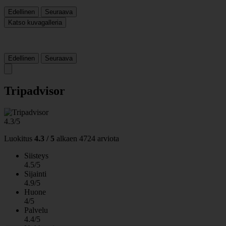
Edellinen
Seuraava
Katso kuvagalleria
Edellinen
Seuraava
Tripadvisor
4.3/5
Luokitus
4.3 / 5
alkaen
4724 arviota
Siisteys
4.5/5
Sijainti
4.9/5
Huone
4/5
Palvelu
4.4/5