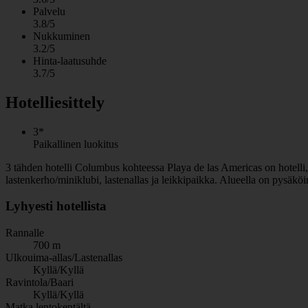
Palvelu
3.8/5
Nukkuminen
3.2/5
Hinta-laatusuhde
3.7/5
Hotelliesittely
3*
Paikallinen luokitus
3 tähden hotelli Columbus kohteessa Playa de las Americas on hotelli, jo
lastenkerho/miniklubi, lastenallas ja leikkipaikka. Alueella on pysäkö
Lyhyesti hotellista
Rannalle
700 m
Ulkouima-allas/Lastenallas
Kyllä/Kyllä
Ravintola/Baari
Kyllä/Kyllä
Matka lentokentältä