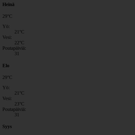
Heinä
29
°
C
Yö:
21
°C
Vesi:
22
°C
Poutapäiviä:
31
Elo
29
°
C
Yö:
21
°C
Vesi:
23
°C
Poutapäiviä:
31
Syys