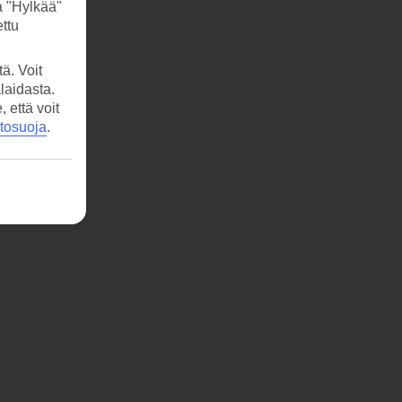
a "Hylkää"
ttu
ä. Voit
laidasta.
että voit
etosuoja
.