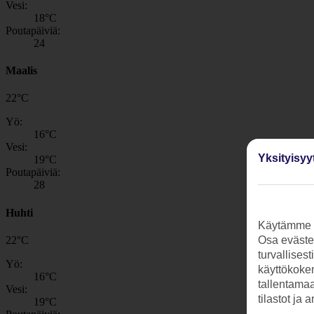
Vesi:
18
°C
Poutapäiviä:
24
Maalis
22
°
C
Yö:
16
°C
Vesi:
Yksityisyy
19
°C
Poutapäiviä:
28
Huhti
Käytämme s
22
°
C
Osa evästei
turvallises
Yö:
käyttökokem
16
°C
tallentamaan
Vesi:
tilastot ja 
19
°C