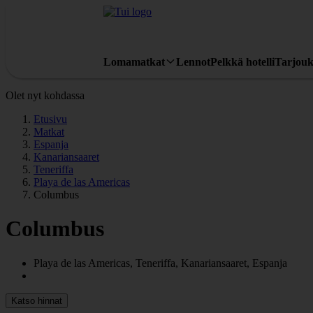
Lomamatkat
Lennot
Pelkkä hotelli
Tarjouk
Olet nyt kohdassa
Etusivu
Matkat
Espanja
Kanariansaaret
Teneriffa
Playa de las Americas
Columbus
Columbus
Playa de las Americas, Teneriffa, Kanariansaaret, Espanja
Katso hinnat