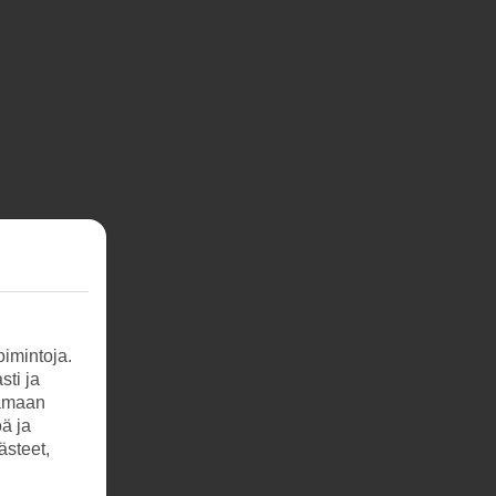
imintoja.
sti ja
tamaan
öä ja
ästeet,