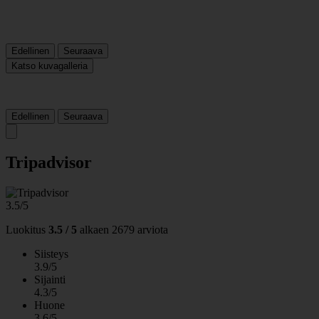
Edellinen
Seuraava
Katso kuvagalleria
Edellinen
Seuraava
Tripadvisor
3.5/5
Luokitus
3.5 / 5
alkaen
2679 arviota
Siisteys
3.9/5
Sijainti
4.3/5
Huone
3.6/5