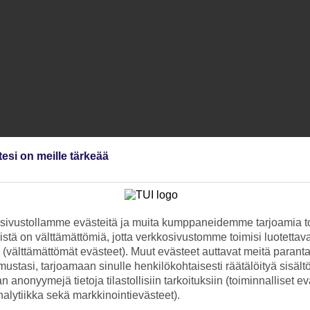
tesi on meille tärkeää
ivustollamme evästeitä ja muita kumppaneidemme tarjoamia to
stä on välttämättömiä, jotta verkkosivustomme toimisi luotettava
ti (välttämättömät evästeet). Muut evästeet auttavat meitä paran
ustasi, tarjoamaan sinulle henkilökohtaisesti räätälöityä sisält
 anonyymejä tietoja tilastollisiin tarkoituksiin (toiminnalliset ev
analytiikka sekä markkinointievästeet).