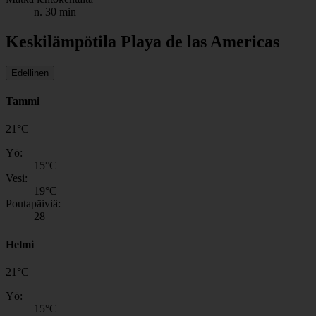
n. 30 min
Keskilämpötila Playa de las Americas
Edellinen
Tammi
21
°
C
Yö:
15
°C
Vesi:
19
°C
Poutapäiviä:
28
Helmi
21
°
C
Yö:
15
°C