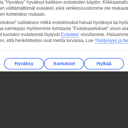
la "Hyväksy" hyväksyt kaikkien evästeiden käytön. Klikkaamall
ain välttämättömät evästeet, eikä verkkosivustomme ole mukaute
sen kohteidesi mukaan.
etukset” valitaksesi mitkä evästeluokat haluat hyväksyä tai hylät
aa valintojasi myöhemmin kohdasta "Evästeasetukset" sivun ala
ot kustakin evästeestä löytyvät
Evästeet
-sivultamme.
Haluamme, 
hen, että henkilötietosi ovat meillä turvassa. Lue
Yksityisyys ja ti
Hyväksy
Asetukset
Hylkää