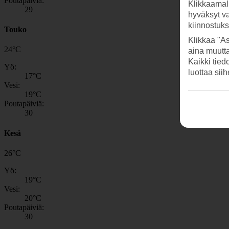
Poutapäiviä:
Klikkaamal
29
hyväksyt v
kiinnostuk
Touko
Klikkaa "As
24
°
C
aina muutt
Kaikki tied
Yö:
luottaa sii
17
°C
Vesi:
19
°C
Poutapäiviä:
30
Kesä
26
°
C
Yö:
19
°C
Vesi:
20
°C
Poutapäiviä:
30