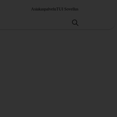
Asiakaspalvelu
TUI Sovellus