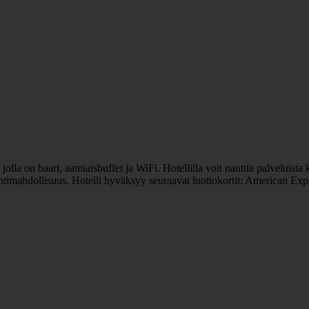
lla on baari, aamiaisbuffet ja WiFi. Hotellilla voit nauttia palveluista 
intimahdollisuus. Hotelli hyväksyy seuraavat luottokortit: American Exp