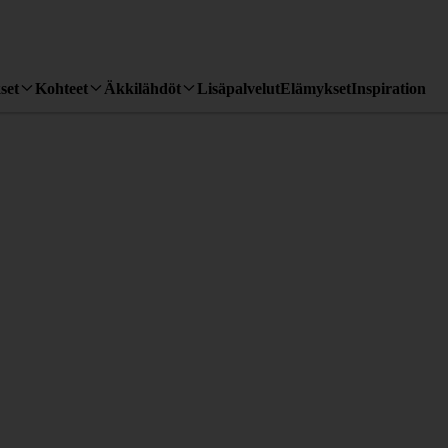
set
Kohteet
Äkkilähdöt
Lisäpalvelut
Elämykset
Inspiration