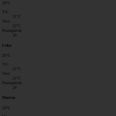
28
°
C
Yö:
21
°C
Vesi:
22
°C
Poutapäiviä:
30
Loka
26
°
C
Yö:
21
°C
Vesi:
21
°C
Poutapäiviä:
29
Marras
24
°
C