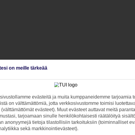
tesi on meille tärkeää
ivustollamme evästeitä ja muita kumppaneidemme tarjoamia to
stä on välttämättömiä, jotta verkkosivustomme toimisi luotettava
ti (välttämättömät evästeet). Muut evästeet auttavat meitä paran
ustasi, tarjoamaan sinulle henkilökohtaisesti räätälöityä sisält
 anonyymejä tietoja tilastollisiin tarkoituksiin (toiminnalliset ev
analytiikka sekä markkinointievästeet).