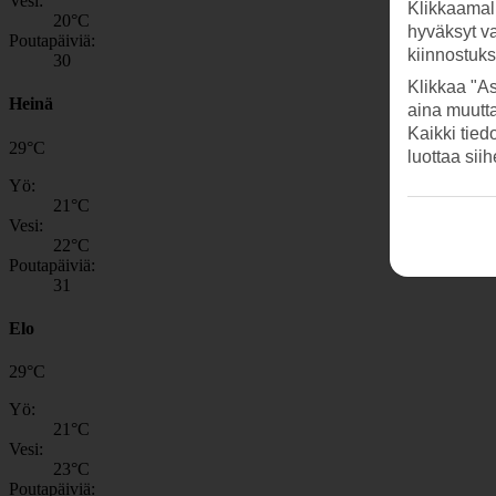
Vesi:
Klikkaamal
20
°C
hyväksyt v
Poutapäiviä:
kiinnostuk
30
Klikkaa "As
Heinä
aina muutt
Kaikki tied
29
°
C
luottaa sii
Yö:
21
°C
Vesi:
22
°C
Poutapäiviä:
31
Elo
29
°
C
Yö:
21
°C
Vesi:
23
°C
Poutapäiviä: