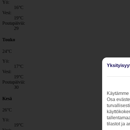
Yö:
16
°C
Vesi:
19
°C
Poutapäiviä:
29
Touko
24
°
C
Yö:
Yksityisyy
17
°C
Vesi:
19
°C
Poutapäiviä:
30
Käytämme s
Kesä
Osa evästei
turvallises
26
°
C
käyttökokem
tallentamaan
Yö:
tilastot ja 
19
°C