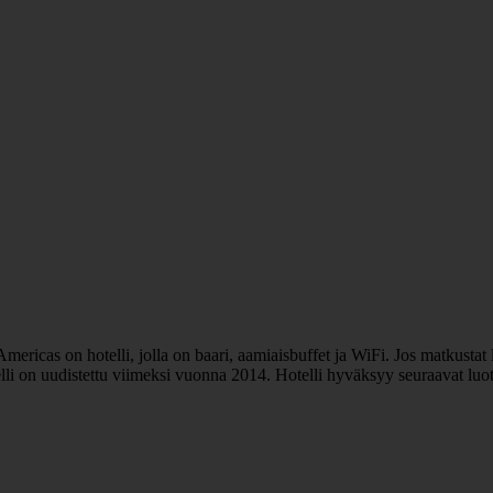
icas on hotelli, jolla on baari, aamiaisbuffet ja WiFi. Jos matkustat la
li on uudistettu viimeksi vuonna 2014. Hotelli hyväksyy seuraavat luott