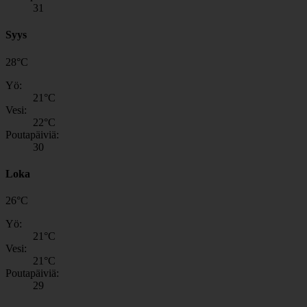
31
Syys
28
°
C
Yö:
21
°C
Vesi:
22
°C
Poutapäiviä:
30
Loka
26
°
C
Yö:
21
°C
Vesi:
21
°C
Poutapäiviä:
29