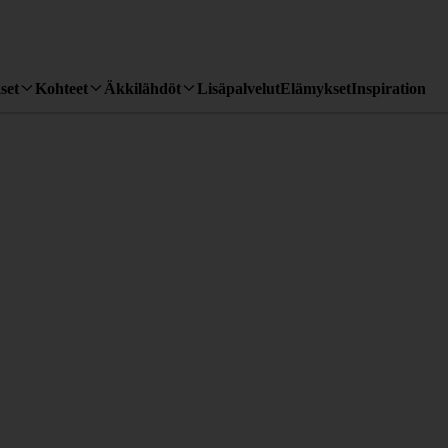
set
Kohteet
Äkkilähdöt
Lisäpalvelut
Elämykset
Inspiration