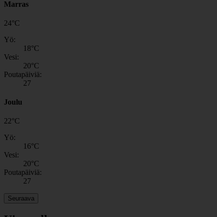
Marras
24
°
C
Yö:
18
°C
Vesi:
20
°C
Poutapäiviä:
27
Joulu
22
°
C
Yö:
16
°C
Vesi:
20
°C
Poutapäiviä:
27
Seuraava