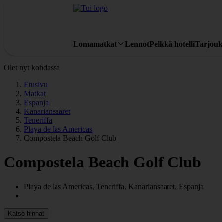
Lomamatkat
Lennot
Pelkkä hotelli
Tarjouk
Olet nyt kohdassa
Etusivu
Matkat
Espanja
Kanariansaaret
Teneriffa
Playa de las Americas
Compostela Beach Golf Club
Compostela Beach Golf Club
Playa de las Americas, Teneriffa, Kanariansaaret, Espanja
Katso hinnat