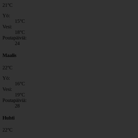
21
°
C
Yö:
15
°C
Vesi:
18
°C
Poutapäiviä:
24
Maalis
22
°
C
Yö:
16
°C
Vesi:
19
°C
Poutapäiviä:
28
Huhti
22
°
C