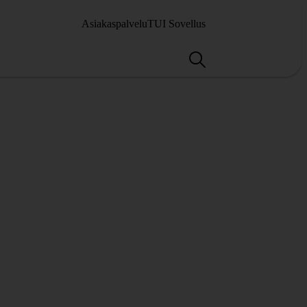
Asiakaspalvelu
TUI Sovellus