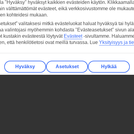
la "Hyväksy" hyväksyt kaikkien evästeiden käytön. Klikkaamall
ain välttämättömät evästeet, eikä verkkosivustomme ole mukaute
sen kohteidesi mukaan.
etukset” valitaksesi mitkä evästeluokat haluat hyväksyä tai hylät
aa valintojasi myöhemmin kohdasta "Evästeasetukset" sivun ala
ot kustakin evästeestä löytyvät
Evästeet
-sivultamme.
Haluamme, 
hen, että henkilötietosi ovat meillä turvassa. Lue
Yksityisyys ja ti
Hyväksy
Asetukset
Hylkää