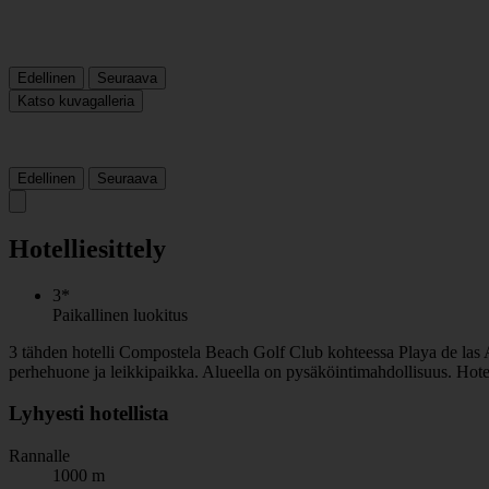
Edellinen
Seuraava
Katso kuvagalleria
Edellinen
Seuraava
Hotelliesittely
3*
Paikallinen luokitus
3 tähden hotelli Compostela Beach Golf Club kohteessa Playa de las Amer
perhehuone ja leikkipaikka. Alueella on pysäköintimahdollisuus. Hotel
Lyhyesti hotellista
Rannalle
1000 m