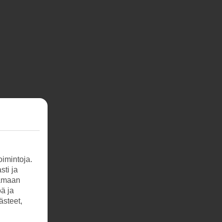
imintoja.
sti ja
tamaan
öä ja
ästeet,