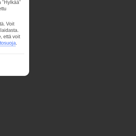
a "Hylkää"
ttu
ä. Voit
laidasta.
että voit
etosuoja
.