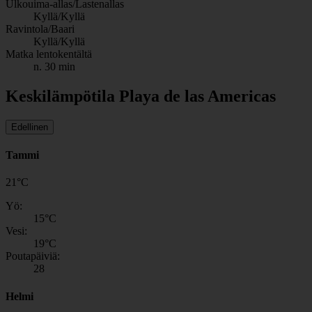
Ulkouima-allas/Lastenallas
Kyllä/Kyllä
Ravintola/Baari
Kyllä/Kyllä
Matka lentokentältä
n. 30 min
Keskilämpötila Playa de las Americas
Edellinen
Tammi
21
°
C
Yö:
15
°C
Vesi:
19
°C
Poutapäiviä:
28
Helmi