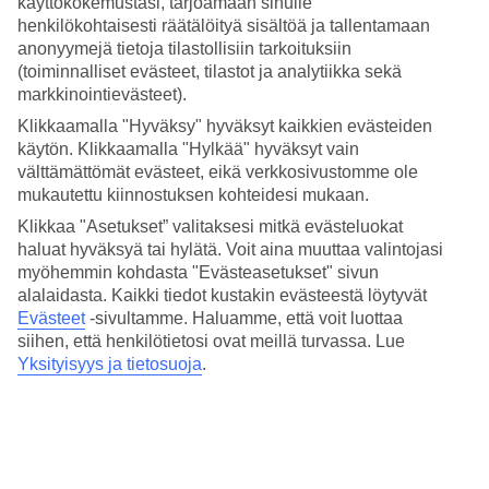
käyttökokemustasi, tarjoamaan sinulle
Nukkuminen
3.6/5
henkilökohtaisesti räätälöityä sisältöä ja tallentamaan
Hinta-laatusuhde
anonyymejä tietoja tilastollisiin tarkoituksiin
3.3/5
(toiminnalliset evästeet, tilastot ja analytiikka sekä
markkinointievästeet).
Hotelliesittely
Klikkaamalla "Hyväksy" hyväksyt kaikkien evästeiden
käytön. Klikkaamalla "Hylkää" hyväksyt vain
4*
välttämättömät evästeet, eikä verkkosivustomme ole
Paikallinen luokitus
mukautettu kiinnostuksen kohteidesi mukaan.
4 tähden hotelli Gara Suites Golf & Spa kohteessa Playa de las
Klikkaa "Asetukset” valitaksesi mitkä evästeluokat
Americas on hotelli, jolla on baari, aamiaisbuffet ja WiFi. Hotellilla
haluat hyväksyä tai hylätä. Voit aina muuttaa valintojasi
voit nauttia palveluista kuten hieronta ja sauna. Jos matkustat lasten
kanssa, on lapsille lastenkerho/miniklubi, lastenallas ja leikkipaikka.
myöhemmin kohdasta "Evästeasetukset" sivun
Alueella on pysäköintimahdollisuus. Hotelli hyväksyy seuraavat
alalaidasta. Kaikki tiedot kustakin evästeestä löytyvät
luottokortit: EC Maestro, Mastercard ja Visa.
Evästeet
-sivultamme.
Haluamme, että voit luottaa
siihen, että henkilötietosi ovat meillä turvassa. Lue
Lyhyesti hotellista
Yksityisyys ja tietosuoja
.
Rannalle
1000 m
Ulkouima-allas/Lastenallas
Kyllä/Kyllä
Ravintola/Baari