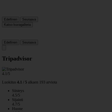
Edellinen
Seuraava
Katso kuvagalleria
Edellinen
Seuraava
Tripadvisor
4.1/5
Luokitus
4.1 / 5
alkaen
193 arviota
Siisteys
4.5/5
Sijainti
4.7/5
Huone