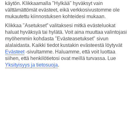
kävellen.
käytön. Klikkaamalla "Hylkää" hyväksyt vain
välttämättömät evästeet, eikä verkkosivustomme ole
Kattoterassi ja uima-allas
mukautettu kiinnostuksen kohteidesi mukaan.
Klikkaa "Asetukset” valitaksesi mitkä evästeluokat
Hotellissa on kahvila ja biljardihuone. Kattoterassilla voit nauttia
auringosta ja uida pienessä lämmitetyssä uima-altaassa. Hotellin
haluat hyväksyä tai hylätä. Voit aina muuttaa valintojasi
baarissa järjestetään erilaisia show-esityksiä muutamana iltana
myöhemmin kohdasta "Evästeasetukset" sivun
viikossa.
alalaidasta. Kaikki tiedot kustakin evästeestä löytyvät
Evästeet
-sivultamme.
Haluamme, että voit luottaa
Huoneita : 171
siihen, että henkilötietosi ovat meillä turvassa. Lue
Lyhyesti hotellista
Yksityisyys ja tietosuoja
.
Ulkouima-allas/Lastenallas
Kyllä/Ei
Keskustaan/Ostoksille
500 m/20 m
Ravintola/Baari
Kyllä/Kyllä
Matka lentokentältä
n. 1 t 30 min.
Keskilämpötila Puerto de la Cruz