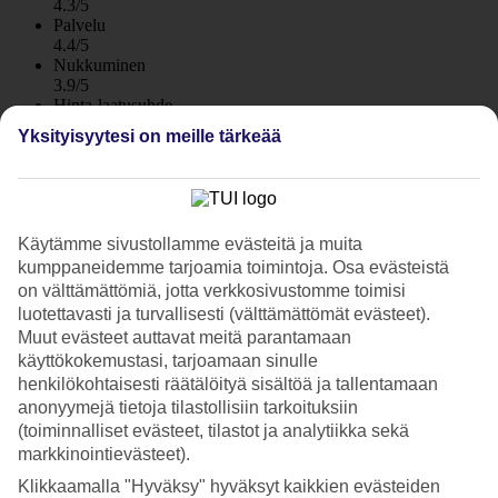
4.3/5
Palvelu
4.4/5
Nukkuminen
3.9/5
Hinta-laatusuhde
4/5
Yksityisyytesi on meille tärkeää
Hotelliesittely
4*
Paikallinen luokitus
Käytämme sivustollamme evästeitä ja muita
WiFi
kumppaneidemme tarjoamia toimintoja. Osa evästeistä
on välttämättömiä, jotta verkkosivustomme toimisi
Vastapäätä merivesialtaita
luotettavasti ja turvallisesti (välttämättömät evästeet).
Muut evästeet auttavat meitä parantamaan
Hotelli Valle Mar, jolla on paljon tyytyväisiä kanta-asiakkaita,
käyttökokemustasi, tarjoamaan sinulle
sijaitsee Puerto de la Cruzissa vastapäätä suosittuja Lago
henkilökohtaisesti räätälöityä sisältöä ja tallentamaan
Martianezin merivesialtaita ja kasinoa. Hotellilla on pieni uima-allas
kattoterassilla, ravintola ja baari.
anonyymejä tietoja tilastollisiin tarkoituksiin
(toiminnalliset evästeet, tilastot ja analytiikka sekä
Valle Marin naapurissa sijaitsee ulkoravintola sekä Café Paris, jossa
markkinointievästeet).
tarjolla on ruokaa, leivonnaisia, juomia ja musiikkia. Mikäli kaipaat
lisää huveja, pääset
Puerto de la Cruzin
keskustaan kätevästi
Klikkaamalla "Hyväksy" hyväksyt kaikkien evästeiden