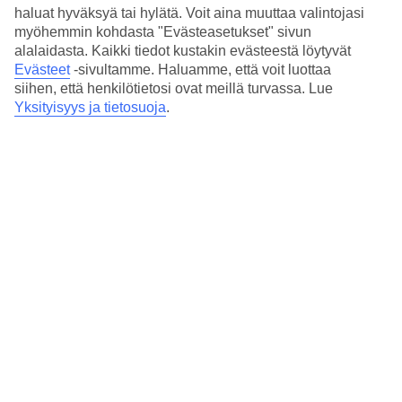
Hinta-laatusuhde
haluat hyväksyä tai hylätä. Voit aina muuttaa valintojasi
4.2/5
myöhemmin kohdasta "Evästeasetukset" sivun
alalaidasta. Kaikki tiedot kustakin evästeestä löytyvät
Hotelliesittely
Evästeet
-sivultamme.
Haluamme, että voit luottaa
siihen, että henkilötietosi ovat meillä turvassa. Lue
5*
Yksityisyys ja tietosuoja
.
Paikallinen luokitus
5 tähden hotelli SH Valencia Palace kohteessa Valencia on hotelli,
jolla on baari, aamiaisbuffet ja WiFi. Hotellilla voit nauttia
palveluista kuten hieronta ja sauna. Jos matkustat lasten kanssa, on
lapsille lastenhoito. Alueella on pysäköintimahdollisuus. Hotelli on
uudistettu viimeksi vuonna 2007. Hotelli hyväksyy seuraavat
luottokortit: American Express, Diners Club, Mastercard ja Visa.
Lyhyesti hotellista
Rannalle
1,2 km
Ulkouima-allas
Kyllä
Ravintola/Baari
Kyllä/Kyllä
Matka lentokentältä