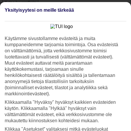
Katso kuvagalleria
Yksityisyytesi on meille tärkeää
Edellinen
Seuraava
Käytämme sivustollamme evästeitä ja muita
Tripadvisor
kumppaneidemme tarjoamia toimintoja. Osa evästeistä
on välttämättömiä, jotta verkkosivustomme toimisi
luotettavasti ja turvallisesti (välttämättömät evästeet).
4.3/5
Muut evästeet auttavat meitä parantamaan
käyttökokemustasi, tarjoamaan sinulle
Luokitus
4.3 / 5
alkaen
2030 arviota
henkilökohtaisesti räätälöityä sisältöä ja tallentamaan
Siisteys
anonyymejä tietoja tilastollisiin tarkoituksiin
4.5/5
(toiminnalliset evästeet, tilastot ja analytiikka sekä
Sijainti
markkinointievästeet).
4.4/5
Huone
Klikkaamalla "Hyväksy" hyväksyt kaikkien evästeiden
4.3/5
käytön. Klikkaamalla "Hylkää" hyväksyt vain
Palvelu
välttämättömät evästeet, eikä verkkosivustomme ole
4.4/5
mukautettu kiinnostuksen kohteidesi mukaan.
Nukkuminen
4.4/5
Klikkaa "Asetukset” valitaksesi mitkä evästeluokat