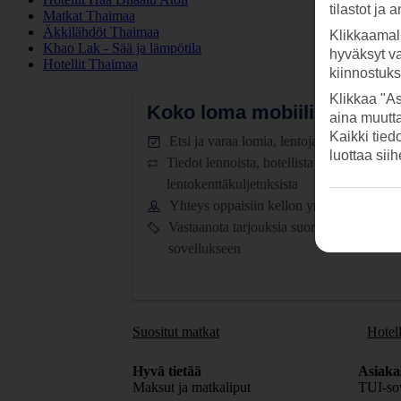
tilastot ja 
Matkat Thaimaa
Äkkilähdöt Thaimaa
Klikkaamal
Khao Lak - Sää ja lämpötila
hyväksyt v
Hotellit Thaimaa
kiinnostuk
Klikkaa "As
Koko loma mobiilissa.
Lataa
aina muutt
Kaikki tied
Etsi ja varaa lomia, lentoja ja hotelleja
luottaa sii
Tiedot lennoista, hotellista ja
lentokenttäkuljetuksista
Yhteys oppaisiin kellon ympäri
Vastaanota tarjouksia suoraan
sovellukseen
Suositut matkat
Hotell
Hyvä tietää
Asiaka
Maksut ja matkaliput
TUI-sov