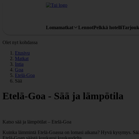
Lomamatkat
Lennot
Pelkkä hotelli
Tarjouk
Olet nyt kohdassa
Etusivu
Matkat
Intia
Goa
Etelä-Goa
Sää
Etelä-Goa - Sää ja lämpötila
Katso sää ja lämpötilat – Etelä-Goa
Kuinka lämmintä Etelä-Goassa on lomasi aikana? Hyvä kysymys. Sää ja 
Etelä-Goan säästä kuukausi kuukaudelta.