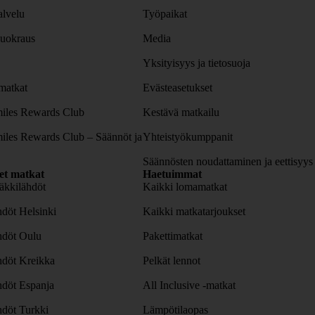
lvelu
Työpaikat
uokraus
Media
Yksityisyys ja tietosuoja
atkat
Evästeasetukset
iles Rewards Club
Kestävä matkailu
iles Rewards Club – Säännöt ja
Yhteistyökumppanit
Säännösten noudattaminen ja eettisyys
set matkat
Haetuimmat
äkkilähdöt
Kaikki lomamatkat
döt Helsinki
Kaikki matkatarjoukset
hdöt Oulu
Pakettimatkat
hdöt Kreikka
Pelkät lennot
hdöt Espanja
All Inclusive -matkat
döt Turkki
Lämpötilaopas