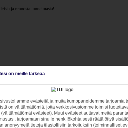
elleista ja rennosta tunnelmasta!
tesi on meille tärkeää
ivustollamme evästeitä ja muita kumppaneidemme tarjoamia to
stä on välttämättömiä, jotta verkkosivustomme toimisi luotettava
ti (välttämättömät evästeet). Muut evästeet auttavat meitä paran
ustasi, tarjoamaan sinulle henkilökohtaisesti räätälöityä sisält
 anonyymejä tietoja tilastollisiin tarkoituksiin (toiminnalliset ev