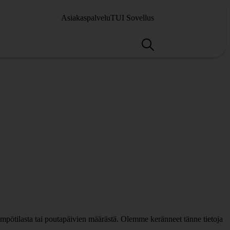
Asiakaspalvelu
TUI Sovellus
mpötilasta tai poutapäivien määrästä. Olemme keränneet tänne tietoja