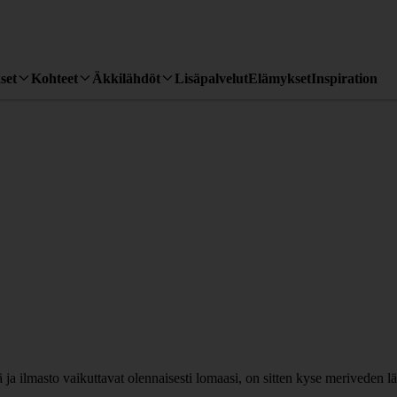
set
Kohteet
Äkkilähdöt
Lisäpalvelut
Elämykset
Inspiration
ilmasto vaikuttavat olennaisesti lomaasi, on sitten kyse meriveden lä