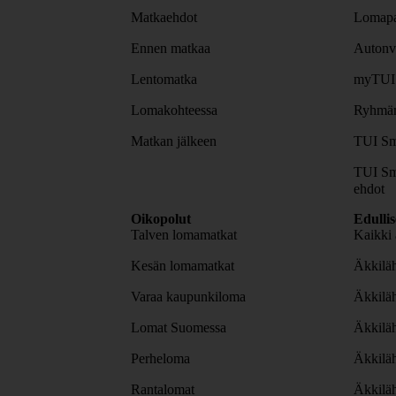
Matkaehdot
Lomapa
Ennen matkaa
Autonv
Lentomatka
myTUI
Lomakohteessa
Ryhmäm
Matkan jälkeen
TUI Sm
TUI Sm
ehdot
Oikopolut
Edulli
Talven lomamatkat
Kaikki 
Kesän lomamatkat
Äkkiläh
Varaa kaupunkiloma
Äkkilä
Lomat Suomessa
Äkkilä
Perheloma
Äkkilä
Rantalomat
Äkkiläh