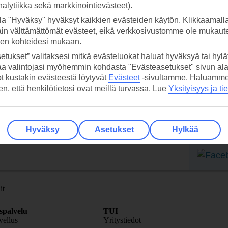
analytiikka sekä markkinointievästeet).
la "Hyväksy" hyväksyt kaikkien evästeiden käytön. Klikkaamall
ain välttämättömät evästeet, eikä verkkosivustomme ole mukaute
sen kohteidesi mukaan.
etukset” valitaksesi mitkä evästeluokat haluat hyväksyä tai hylät
 TUI-sovellus nyt!
Vastaa
aa valintojasi myöhemmin kohdasta "Evästeasetukset" sivun ala
tietoj
ot kustakin evästeestä löytyvät
Evästeet
-sivultamme.
Haluamme, 
Lataa sovellus kätevästi lukemalla
hen, että henkilötietosi ovat meillä turvassa. Lue
Yksityisyys ja ti
QR-koodi puhelimesi kameralla.
Ti
Seuraa
Hyväksy
Asetukset
Hylkää
media
it
spalvelu
TUI
ellus
Yritystiedot