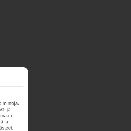
imintoja.
sti ja
tamaan
öä ja
ästeet,