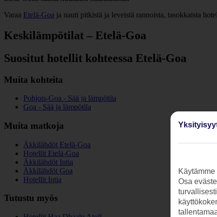
Varaa
Etelä-Goa
ja nauti pitkistä ja leveistä rannoista, tasokkaista hot
Keskilämpötilat – Etelä-Goa
Suositut hotellit kohteessa Etelä-Goa
Muita kohteita
Pohjois-Goa - Sää ja lämpötila
Goa - Sää ja lämpötila
Yksityisyy
Muita matkoja
Äkkilähdöt Etelä-Goa
Hotellit Etelä-Goa
Äkkilähdöt Intia
Äkkilähdöt Goa
Käytämme s
Hotellit Intia
Osa evästei
turvallises
Tutustu myös
käyttökokem
tallentamaan
Hotellit Haa Dhaalu Atoll