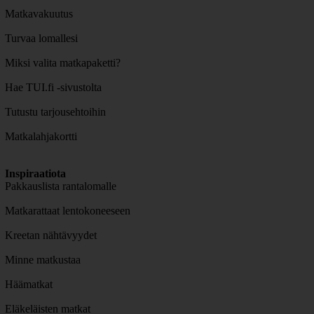
Matkavakuutus
Turvaa lomallesi
Miksi valita matkapaketti?
Hae TUI.fi -sivustolta
Tutustu tarjousehtoihin
Matkalahjakortti
Inspiraatiota
Pakkauslista rantalomalle
Matkarattaat lentokoneeseen
Kreetan nähtävyydet
Minne matkustaa
Häämatkat
Eläkeläisten matkat