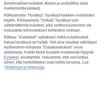
Nukkuminen
(toiminnalliset evästeet, tilastot ja analytiikka sekä
4.1/5
markkinointievästeet).
Hinta-laatusuhde
3.9/5
Klikkaamalla "Hyväksy" hyväksyt kaikkien evästeiden
käytön. Klikkaamalla "Hylkää" hyväksyt vain
Hotelliesittely
välttämättömät evästeet, eikä verkkosivustomme ole
mukautettu kiinnostuksen kohteidesi mukaan.
4*
Klikkaa "Asetukset” valitaksesi mitkä evästeluokat
Paikallinen luokitus
haluat hyväksyä tai hylätä. Voit aina muuttaa valintojasi
myöhemmin kohdasta "Evästeasetukset" sivun
Modernit huoneistot Oxford Streetin alkupäässä
alalaidasta. Kaikki tiedot kustakin evästeestä löytyvät
Citadines Holborn - Covent Garden Londonissa asut lähellä
Evästeet
-sivultamme.
Haluamme, että voit luottaa
ravintoloita, yökerhoja ja baareja, Oxford Streetin alussa, Holbornin
siihen, että henkilötietosi ovat meillä turvassa. Lue
kaupunginosassa. Voit kävellä tai mennä metrolla Piccadilly-linjaa
Yksityisyys ja tietosuoja
.
viihtyisään Covent Gardeniin, Leicester Squarelle tai vilkkaalle
Piccadilly Circukselle.
Lähin metroasema: Holborn.
Citadines Holborn - Covent Garden London -hotellilla on:
24 h vastaanotto
Aamiaishuone