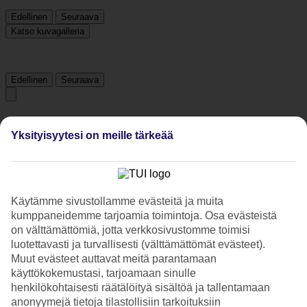
Edellinen
Seuraava
Katso kuvagalleria
Edellinen
Seuraava
Tripadvisor
Yksityisyytesi on meille tärkeää
3.9/5
Luokitus
3.9 / 5
alkaen
1812 arviota
Käytämme sivustollamme evästeitä ja muita
Siisteys
kumppaneidemme tarjoamia toimintoja. Osa evästeistä
4.1/5
on välttämättömiä, jotta verkkosivustomme toimisi
Sijainti
luotettavasti ja turvallisesti (välttämättömät evästeet).
4.7/5
Muut evästeet auttavat meitä parantamaan
Huone
käyttökokemustasi, tarjoamaan sinulle
4/5
Palvelu
henkilökohtaisesti räätälöityä sisältöä ja tallentamaan
4/5
anonyymejä tietoja tilastollisiin tarkoituksiin