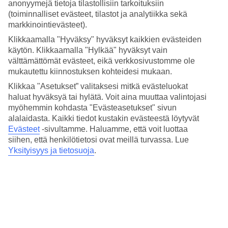
anonyymejä tietoja tilastollisiin tarkoituksiin
(toiminnalliset evästeet, tilastot ja analytiikka sekä
Suositut hotellit kohteessa Iso-Britannia
markkinointievästeet).
Klikkaamalla "Hyväksy" hyväksyt kaikkien evästeiden
Muita kohteita
käytön. Klikkaamalla "Hylkää" hyväksyt vain
välttämättömät evästeet, eikä verkkosivustomme ole
Lontoo - Sää ja lämpötila
mukautettu kiinnostuksen kohteidesi mukaan.
Rodos - Sää ja lämpötila
Espanja - Sää ja lämpötila
Klikkaa "Asetukset” valitaksesi mitkä evästeluokat
Gran Canaria - Sää ja lämpötila
haluat hyväksyä tai hylätä. Voit aina muuttaa valintojasi
myöhemmin kohdasta "Evästeasetukset" sivun
Muita matkoja
alalaidasta. Kaikki tiedot kustakin evästeestä löytyvät
Evästeet
-sivultamme.
Haluamme, että voit luottaa
Hotellit Lontoo
Matkat Sitges
siihen, että henkilötietosi ovat meillä turvassa. Lue
Hotellit Cervinia
Yksityisyys ja tietosuoja
.
Äkkilähdöt Como
Matkat Praiano
Tutustu myös
Äkkilähdöt Kreikka
Matkat Espanja
Äkkilähdöt Espanja