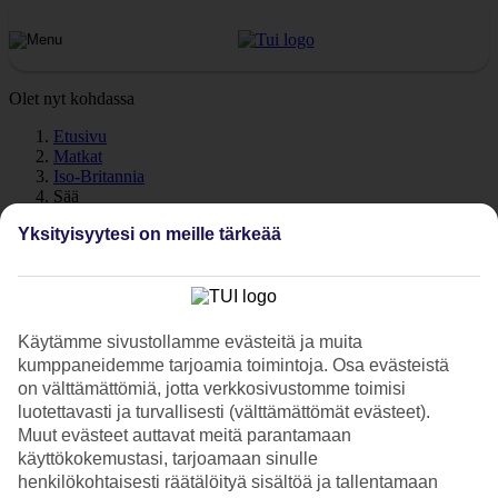
Olet nyt kohdassa
Etusivu
Matkat
Iso-Britannia
Sää
Yksityisyytesi on meille tärkeää
Iso-Britannia - Sää ja
lämpötila
Käytämme sivustollamme evästeitä ja muita
kumppaneidemme tarjoamia toimintoja. Osa evästeistä
Katso sää ja lämpötila - Iso-Britannia. Tarvitsetko illaksi lämmintä
on välttämättömiä, jotta verkkosivustomme toimisi
päälle? Pidätkö lämpimästä merivedestä? Tutustu päivän ja yön
luotettavasti ja turvallisesti (välttämättömät evästeet).
keskilämpötiloihin, meriveden lämpötilaan sekä poutapäivien
Muut evästeet auttavat meitä parantamaan
määrään eri kuukausina.
käyttökokemustasi, tarjoamaan sinulle
henkilökohtaisesti räätälöityä sisältöä ja tallentamaan
Keskilämpötilat – Iso-Britannia