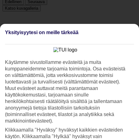
Edellinen
Seuraava
Katso kuvagalleria
Edellinen
Seuraava
Yksityisyytesi on meille tärkeää
Tripadvisor
Käytämme sivustollamme evästeitä ja muita
kumppaneidemme tarjoamia toimintoja. Osa evästeistä
4.7/5
on välttämättömiä, jotta verkkosivustomme toimisi
Luokitus
4.7 / 5
alkaen
744 arviota
luotettavasti ja turvallisesti (välttämättömät evästeet).
Muut evästeet auttavat meitä parantamaan
Siisteys
käyttökokemustasi, tarjoamaan sinulle
4.8/5
Sijainti
henkilökohtaisesti räätälöityä sisältöä ja tallentamaan
4.8/5
anonyymejä tietoja tilastollisiin tarkoituksiin
Huone
(toiminnalliset evästeet, tilastot ja analytiikka sekä
4.6/5
markkinointievästeet).
Palvelu
4.7/5
Klikkaamalla "Hyväksy" hyväksyt kaikkien evästeiden
Nukkuminen
käytön. Klikkaamalla "Hylkää" hyväksyt vain