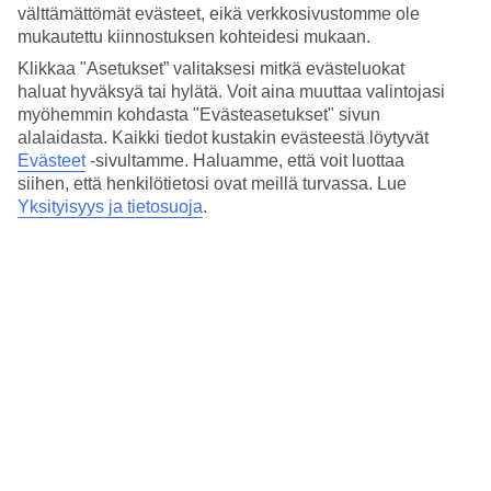
4.5/5
välttämättömät evästeet, eikä verkkosivustomme ole
Hinta-laatusuhde
mukautettu kiinnostuksen kohteidesi mukaan.
4.6/5
Klikkaa "Asetukset” valitaksesi mitkä evästeluokat
Hotelliesittely
haluat hyväksyä tai hylätä. Voit aina muuttaa valintojasi
myöhemmin kohdasta "Evästeasetukset" sivun
3*
alalaidasta. Kaikki tiedot kustakin evästeestä löytyvät
Paikallinen luokitus
Evästeet
-sivultamme.
Haluamme, että voit luottaa
siihen, että henkilötietosi ovat meillä turvassa. Lue
3 tähden hotelli Albergo California kohteessa Positano on hotelli,
Yksityisyys ja tietosuoja
.
jolla on baari, WiFi ja ravintola. Alueella on pysäköintimahdollisuus.
Lyhyesti hotellista
Ravintola/Baari
Kyllä/Kyllä
Keskilämpötila Positano
Edellinen
Tammi