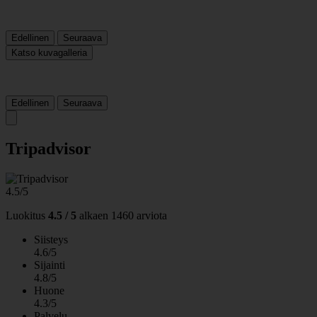
Edellinen
Seuraava
Katso kuvagalleria
Edellinen
Seuraava
Tripadvisor
4.5/5
Luokitus
4.5 / 5
alkaen
1460 arviota
Siisteys
4.6/5
Sijainti
4.8/5
Huone
4.3/5
Palvelu