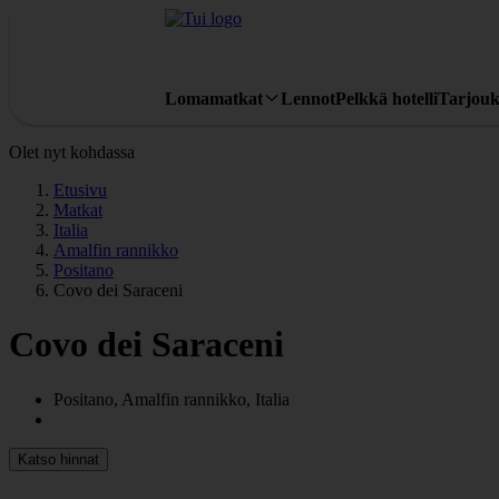
Lomamatkat
Lennot
Pelkkä hotelli
Tarjouk
Olet nyt kohdassa
Etusivu
Matkat
Italia
Amalfin rannikko
Positano
Covo dei Saraceni
Covo dei Saraceni
Positano, Amalfin rannikko, Italia
Katso hinnat