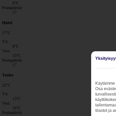
6
°C
Poutapäiviä:
17
Huhti
17
°
C
Yö:
8
°C
Vesi:
15
°C
Yksityisyy
Poutapäiviä:
17
Touko
Käytämme s
22
°
C
Osa evästei
Yö:
turvallises
13
°C
käyttökokem
Vesi:
tallentamaan
18
°C
tilastot ja 
Poutapäiviä: