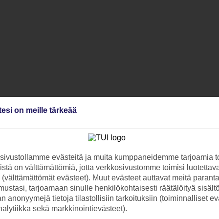
tesi on meille tärkeää
ivustollamme evästeitä ja muita kumppaneidemme tarjoamia to
stä on välttämättömiä, jotta verkkosivustomme toimisi luotettava
ti (välttämättömät evästeet). Muut evästeet auttavat meitä paran
ustasi, tarjoamaan sinulle henkilökohtaisesti räätälöityä sisält
 anonyymejä tietoja tilastollisiin tarkoituksiin (toiminnalliset ev
analytiikka sekä markkinointievästeet).