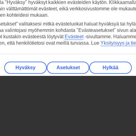
la "Hyväksy" hyväksyt kaikkien evästeiden käytön. Klikkaamall
ain välttämättömät evästeet, eikä verkkosivustomme ole mukaute
sen kohteidesi mukaan.
etukset” valitaksesi mitkä evästeluokat haluat hyväksyä tai hylät
aa valintojasi myöhemmin kohdasta "Evästeasetukset" sivun ala
ot kustakin evästeestä löytyvät
Evästeet
-sivultamme.
Haluamme, 
hen, että henkilötietosi ovat meillä turvassa. Lue
Yksityisyys ja ti
Hyväksy
Asetukset
Hylkää