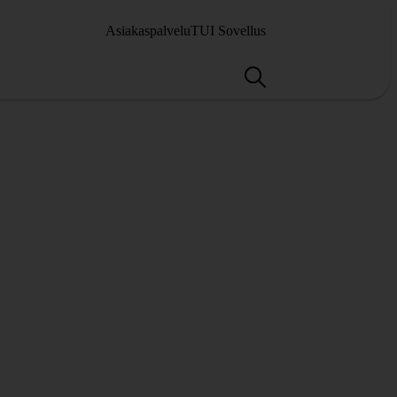
Asiakaspalvelu
TUI Sovellus