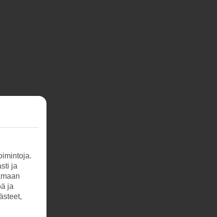
imintoja.
sti ja
tamaan
öä ja
ästeet,