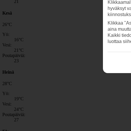
21
Klikkaamal
hyväksyt v
Kesä
kiinnostuk
Klikkaa "As
26
°
C
aina muutt
Yö:
Kaikki tied
16
°C
luottaa sii
Vesi:
21
°C
Poutapäiviä:
23
Heinä
28
°
C
Yö:
19
°C
Vesi:
24
°C
Poutapäiviä:
27