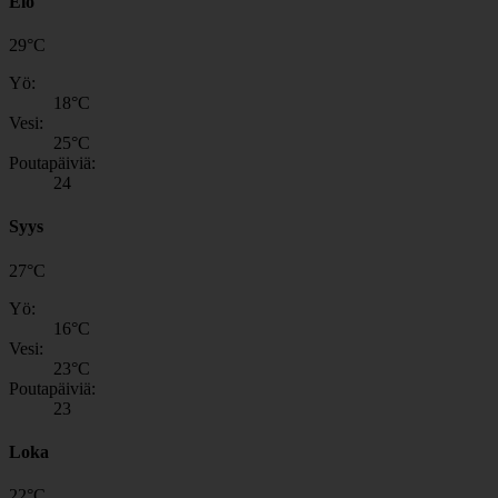
Elo
29
°
C
Yö:
18
°C
Vesi:
25
°C
Poutapäiviä:
24
Syys
27
°
C
Yö:
16
°C
Vesi:
23
°C
Poutapäiviä:
23
Loka
22
°
C