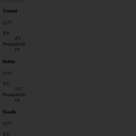
Tammi
12
°
C
Yö:
4
°C
Poutapäiviä:
16
Helmi
13
°
C
Yö:
5
°C
Poutapäiviä:
14
Maalis
15
°
C
Yö: