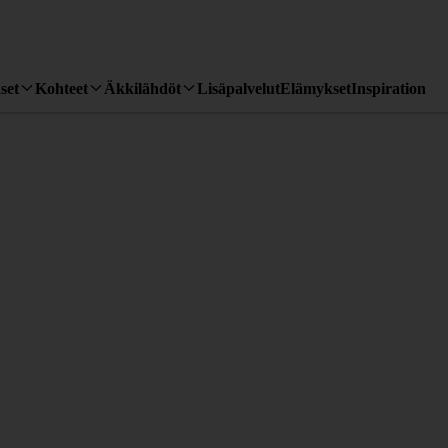
set
Kohteet
Äkkilähdöt
Lisäpalvelut
Elämykset
Inspiration