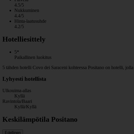
4.5/5
Nukkuminen
4.4/5
Hinta-laatusuhde
4.2/5
Hotelliesittely
5*
Paikallinen luokitus
5 tähden hotelli Covo dei Saraceni kohteessa Positano on hotelli, jolla
Lyhyesti hotellista
Ulkouima-allas
Kyllä
Ravintola/Baari
Kyllä/Kyllä
Keskilämpötila Positano
Edellinen