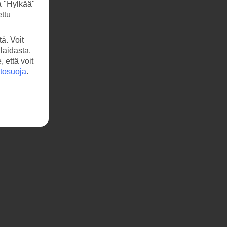
a "Hylkää"
ttu
ä. Voit
laidasta.
että voit
etosuoja
.