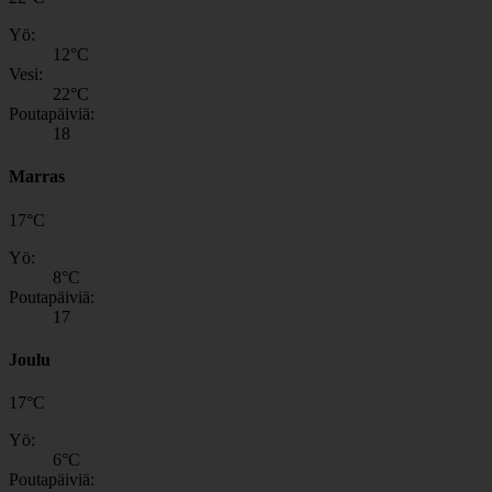
Yö:
12
°C
Vesi:
22
°C
Poutapäiviä:
18
Marras
17
°
C
Yö:
8
°C
Poutapäiviä:
17
Joulu
17
°
C
Yö:
6
°C
Poutapäiviä: