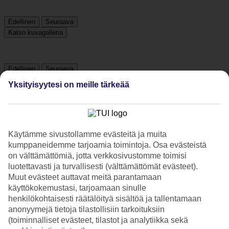
Edellinen
Seuraava
Katso kuvagalleria
Edellinen
Seuraava
Yksityisyytesi on meille tärkeää
Hotelliesittely
4*
Paikallinen luokitus
Käytämme sivustollamme evästeitä ja muita
kumppaneidemme tarjoamia toimintoja. Osa evästeistä
Perheystävällinen All Inclusive -hotelli
on välttämättömiä, jotta verkkosivustomme toimisi
luotettavasti ja turvallisesti (välttämättömät evästeet).
Club Esse Aquilia Beach Village sijaitsee rannalla Badolato
Muut evästeet auttavat meitä parantamaan
Marinassa, Calabrian itäisellä rannikolla. Badolaton viehättävä
käyttökokemustasi, tarjoamaan sinulle
vuoristokylä sijaitsee noin kymmenen kilometrin päässä. Hotellilla
henkilökohtaisesti räätälöityä sisältöä ja tallentamaan
on uima-allas, tenniskenttä ja aurinkotuoleja rannalla. All Inclusive
sisältyy matkan hintaan!
anonyymejä tietoja tilastollisiin tarkoituksiin
(toiminnalliset evästeet, tilastot ja analytiikka sekä
Club Esse Aquilia Beach Villagessa asut rauhallisessa ja