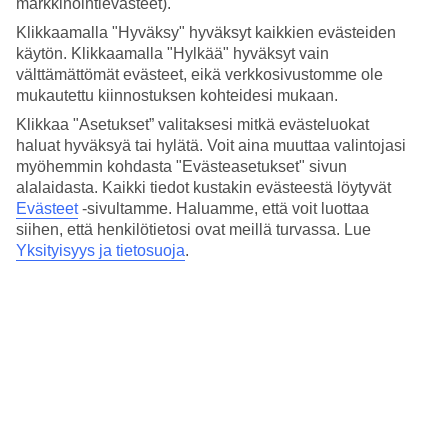
markkinointievästeet).
maaseutumaisessa osassa Calabriaa. Vietä rentouttavia päiviä
rannalla ja tutustu ympäröivään alueeseen. Täällä asuessa on hyvä
Klikkaamalla "Hyväksy" hyväksyt kaikkien evästeiden
olla
vuokra-auto
, jolla voit tutustua Calabrian nähtävyyksiin omaan
käytön. Klikkaamalla "Hylkää" hyväksyt vain
tahtiisi. Badolaton pieni vuoristokylä sijaitsee noin vartin ajomatkan
välttämättömät evästeet, eikä verkkosivustomme ole
päässä.
mukautettu kiinnostuksen kohteidesi mukaan.
Huoneita parvekkeella tai maaterassilla
Klikkaa "Asetukset” valitaksesi mitkä evästeluokat
haluat hyväksyä tai hylätä. Voit aina muuttaa valintojasi
Hotellissa on kahden hengen huoneita ja perhehuoneita, joissa on
myöhemmin kohdasta "Evästeasetukset" sivun
parveke tai maaterassi. Osa perhehuoneista on erityisen tilavia, ja
alalaidasta. Kaikki tiedot kustakin evästeestä löytyvät
niissä on tilaa jopa kuudelle hengelle.
Evästeet
-sivultamme.
Haluamme, että voit luottaa
siihen, että henkilötietosi ovat meillä turvassa. Lue
Yhdistä allas- ja rantaelämä
Yksityisyys ja tietosuoja
.
Club Esse Aquilia Beach Village sijaitsee lähellä rantaa, joten voit
helposti vaihdella meressä uimisen ja uima-altaan välillä lomasi
aikana. Hotellilla on oma rantaosuus, jossa aurinkotuolit ja -varjot
ovat maksuttomia hotellin vieraille.
Tennistä ja leikkejä lapsille
Jos haluat viettää aktiivista lomaa, voit pelata tennistä tai
rantalentopalloa. Lapsille on tarjolla leikkejä, pelejä ja askartelua
hotellin kansainvälisessä lastenkerhossa.