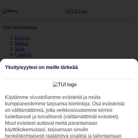
Olet nyt kohdassa
Etusivu
Matkat
Italia
Calabria
Badolato
Sää
Yksityisyytesi on meille tärkeää
Badolato – Sää ja lämpötila
Käytämme sivustollamme evästeitä ja muita
kumppaneidemme tarjoamia toimintoja. Osa evästeistä
Katso sää ja lämpötilat – Badolato
on välttämättömiä, jotta verkkosivustomme toimisi
luotettavasti ja turvallisesti (välttämättömät evästeet).
Kuinka lämmintä Badolatossa on lomasi aikana? Hyvä kysymys.
Sää ja ilmasto vaikuttavat olennaisesti lomaasi, on sitten kyse
Muut evästeet auttavat meitä parantamaan
meriveden lämpötilasta tai poutapäivien määrästä. Olemme
käyttökokemustasi, tarjoamaan sinulle
keränneet tänne tietoja Badolaton säästä kuukausi kuukaudelta.
henkilökohtaisesti räätälöityä sisältöä ja tallentamaan