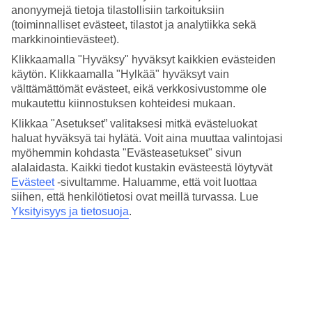
anonyymejä tietoja tilastollisiin tarkoituksiin
Varaa
Badolato
– matkat hurmaavaan keskiaikaiseen kylään
(toiminnalliset evästeet, tilastot ja analytiikka sekä
korkealla kukkulalla, lähellä pitkiä rantoja.
markkinointievästeet).
Keskilämpötilat – Badolato
Klikkaamalla "Hyväksy" hyväksyt kaikkien evästeiden
käytön. Klikkaamalla "Hylkää" hyväksyt vain
Suositut hotellit kohteessa Badolato
välttämättömät evästeet, eikä verkkosivustomme ole
mukautettu kiinnostuksen kohteidesi mukaan.
Muita kohteita
Klikkaa "Asetukset” valitaksesi mitkä evästeluokat
haluat hyväksyä tai hylätä. Voit aina muuttaa valintojasi
Pozzallo - Sää ja lämpötila
myöhemmin kohdasta "Evästeasetukset" sivun
Palermo - Sää ja lämpötila
alalaidasta. Kaikki tiedot kustakin evästeestä löytyvät
Portofino - Sää ja lämpötila
Evästeet
-sivultamme.
Haluamme, että voit luottaa
Isola Rossa - Sää ja lämpötila
Ischia - Sää ja lämpötila
siihen, että henkilötietosi ovat meillä turvassa. Lue
Yksityisyys ja tietosuoja
.
Muita matkoja
All Inclusive Palermo
Äkkilähdöt Palermo
Halvat matkat Italia
Äkkilähdöt Pozzallo
All Inclusive Campofelice di Roccella