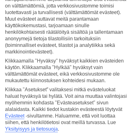
on välttämättömiä, jotta verkkosivustomme toimisi
Hae
luotettavasti ja turvallisesti (välttämättömät evästeet).
Muut evästeet auttavat meitä parantamaan
käyttökokemustasi, tarjoamaan sinulle
henkilökohtaisesti räätälöityä sisältöä ja tallentamaan
Olet nyt kohdassa
anonyymejä tietoja tilastollisiin tarkoituksiin
(toiminnalliset evästeet, tilastot ja analytiikka sekä
Etusivu
markkinointievästeet).
Matkat
Italia
Klikkaamalla "Hyväksy" hyväksyt kaikkien evästeiden
Sisilia
käytön. Klikkaamalla "Hylkää" hyväksyt vain
Pozzallo
välttämättömät evästeet, eikä verkkosivustomme ole
Äkkilähdöt
mukautettu kiinnostuksen kohteidesi mukaan.
Äkkilähdöt Pozzallo
Klikkaa "Asetukset” valitaksesi mitkä evästeluokat
haluat hyväksyä tai hylätä. Voit aina muuttaa valintojasi
myöhemmin kohdasta "Evästeasetukset" sivun
Haluatko reissuun helposti ja nopeasti? Katso
äkkilähdöt
alalaidasta. Kaikki tiedot kustakin evästeestä löytyvät
Pozzalloon
eli lomat lähiviikoille tältä sivulta. Kun löydät sopivan
Evästeet
-sivultamme.
Haluamme, että voit luottaa
äkkilähdön, varaa matkasi heti. Äkkilähdöillä paikkoja on rajoitetusti
siihen, että henkilötietosi ovat meillä turvassa. Lue
ja edullisimmat matkat myydään nopeasti! Huomioithan, että
Yksityisyys ja tietosuoja
.
äkkilähtöjä kohteeseen Pozzallo ei ole aina tarjolla.