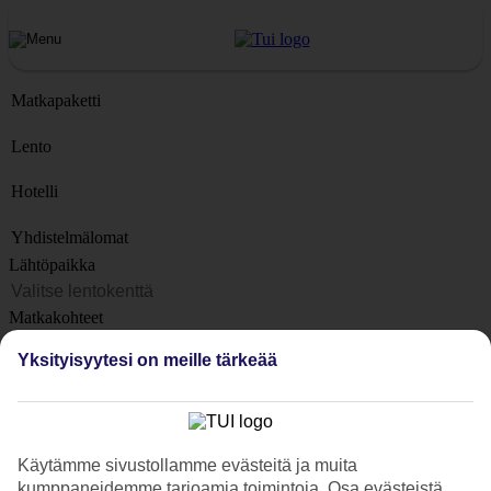
Matkapaketti
Lento
Hotelli
Yhdistelmälomat
Lähtöpaikka
Matkakohteet
Kohteet
Yksityisyytesi on meille tärkeää
Lähtöpäivä
Matkan kesto
1 viikko
Käytämme sivustollamme evästeitä ja muita
Matkustajien lukumäärä
kumppaneidemme tarjoamia toimintoja. Osa evästeistä