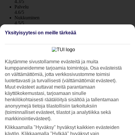
4.3/5
Palvelu
4.6/5
Nukkuminen
4.5/5
Hinta-laatusuhde
Yksityisyytesi on meille tärkeää
4.2/5
Hotelliesittely
4*
Käytämme sivustollamme evästeitä ja muita
Paikallinen luokitus
kumppaneidemme tarjoamia toimintoja. Osa evästeistä
on välttämättömiä, jotta verkkosivustomme toimisi
Rannalla, Capo Vaticanon ulkopuolella
luotettavasti ja turvallisesti (välttämättömät evästeet).
Muut evästeet auttavat meitä parantamaan
Baia del Sole Resort sijaitsee rannalla n. 800 m päässä Capo
käyttökokemustasi, tarjoamaan sinulle
Vaticanosta pohjoiseen. Hotelli koostuu matalista rakennuksista
sitruunapuiden ja kukkivien köynnöskasvien keskellä. Hotellilla on
henkilökohtaisesti räätälöityä sisältöä ja tallentamaan
uima-allas, useita ravintoloita, tenniskenttä ja kuntosali.
anonyymejä tietoja tilastollisiin tarkoituksiin
(toiminnalliset evästeet, tilastot ja analytiikka sekä
Hotellin edustalla oleva ranta koostuu pehmeästä hiekasta ja kivistä.
markkinointievästeet).
Aurinkotuolit ja aurinkovarjot ovat vieraiden käytettävissä maksutta.
Klikkaamalla "Hyväksy" hyväksyt kaikkien evästeiden
Rentouttava keidas palmujen keskellä
käytön. Klikkaamalla "Hylkää" hyväksyt vain