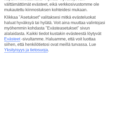
välttämättömät evästeet, eikä verkkosivustomme ole
Allasalue sijaitsee vehreän puutarhan keskellä, vain kivenheiton
mukautettu kiinnostuksen kohteidesi mukaan.
päässä rannalta. Altaan ympärillä on aurinkotuoleja, jotka kutsuvat
rentoutumaan virkistävän uintihetken jälkeen. Perheen pienimpien
Klikkaa "Asetukset” valitaksesi mitkä evästeluokat
vesileikkeihin on lastenallas.
haluat hyväksyä tai hylätä. Voit aina muuttaa valintojasi
myöhemmin kohdasta "Evästeasetukset" sivun
Joogaa meren äärellä
alalaidasta. Kaikki tiedot kustakin evästeestä löytyvät
Evästeet
-sivultamme.
Haluamme, että voit luottaa
Kaipaatko rauhoittumista? Voit osallistua joogatunnille, jossa
siihen, että henkilötietosi ovat meillä turvassa. Lue
maisemana on laaja horisontti ja taustamusiikkina meren aaltojen
Yksityisyys ja tietosuoja
.
kohina. Jos taas etsit sykettä nostavaa tekemistä, voit suunnata
hotellin kuntosalille tai haastaa matkaseurueesi tennikseen.
Ravintoloita, show cookingia ja ruoanlaittokursseja
Hotellin ravintoloissa yhdistyvät italialaiset klassikot ja
kansainväliset herkut. 96 % raaka-aineista on paikallisesti tuotettuja.
Jos olet kiinnostunut kokkaamisesta, voit osallistua hotellin
ruoanlaittokursseille. Le Pignate- ja The Sun Terrace-ravintoloissa
voit nauttia aterioista samalla, kun ihailet kimaltelevaa merta.
Huoneita : 108
Lyhyesti hotellista