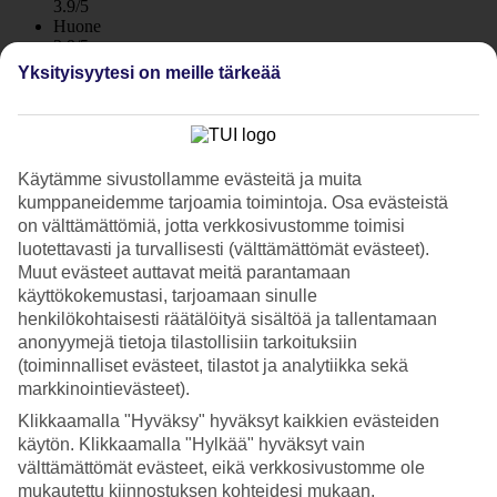
3.9/5
Huone
3.9/5
Palvelu
Yksityisyytesi on meille tärkeää
3.9/5
Nukkuminen
4/5
Hinta-laatusuhde
3.6/5
Käytämme sivustollamme evästeitä ja muita
kumppaneidemme tarjoamia toimintoja. Osa evästeistä
Hotelliesittely
on välttämättömiä, jotta verkkosivustomme toimisi
luotettavasti ja turvallisesti (välttämättömät evästeet).
Perheille sopiva All Inclusive -hotelli lähellä rantaa
Muut evästeet auttavat meitä parantamaan
käyttökokemustasi, tarjoamaan sinulle
Perheystävällisessä Falkensteiner Club Funimation Garden
henkilökohtaisesti räätälöityä sisältöä ja tallentamaan
Calabriassa asut luonnonkauniilla alueella meren äärellä Pizzon
anonyymejä tietoja tilastollisiin tarkoituksiin
ulkopuolella. Hotellilla on kaikkea, mitä perhelomalle toivoa – useita
ravintoloita, kaksi uima-allasta ja aktiviteetteja, kuten tennis ja padel.
(toiminnalliset evästeet, tilastot ja analytiikka sekä
All Inclusive sisältyy hintaan.
markkinointievästeet).
Klikkaamalla "Hyväksy" hyväksyt kaikkien evästeiden
Falkensteiner Club Funimation Garden Calabria tarjoaa kokonaisen
lomamaailman rauhallisessa ja luonnonläheisessä ympäristössä.
käytön. Klikkaamalla "Hylkää" hyväksyt vain
Korkeiden mäntyjen reunustama polku vie hotellilta rannalle.
välttämättömät evästeet, eikä verkkosivustomme ole
Viehättävään Pizzon pikkukaupunkiin pääset autolla noin 15
mukautettu kiinnostuksen kohteidesi mukaan.