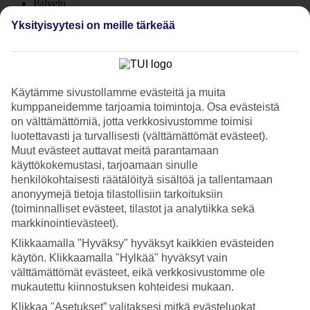
Palvelu
4.4/5
Yksityisyytesi on meille tärkeää
Nukkuminen
4.4/5
Hinta-laatusuhde
4.2/5
Hotelliesittely
Käytämme sivustollamme evästeitä ja muita
kumppaneidemme tarjoamia toimintoja. Osa evästeistä
on välttämättömiä, jotta verkkosivustomme toimisi
4*
luotettavasti ja turvallisesti (välttämättömät evästeet).
Paikallinen luokitus
WiFi
Muut evästeet auttavat meitä parantamaan
käyttökokemustasi, tarjoamaan sinulle
Perheystävällinen hotelli rannalla
henkilökohtaisesti räätälöityä sisältöä ja tallentamaan
anonyymejä tietoja tilastollisiin tarkoituksiin
VOI Floriana Resort sijaitsee rannalla, aivan Simeri Maren
(toiminnalliset evästeet, tilastot ja analytiikka sekä
ulkopuolella Calabriassa. Täällä on uima-altaat, tenniskentät ja
markkinointievästeet).
aktiviteetteja koko perheelle. Puolihoito Plus sisältyy hintaan, ja All
Inclusiven voi varata lisäpalveluna.
Klikkaamalla "Hyväksy" hyväksyt kaikkien evästeiden
käytön. Klikkaamalla "Hylkää" hyväksyt vain
Hotellin suuri puutarha on täynnä vehreyttä, ja eukalyptus sekä
välttämättömät evästeet, eikä verkkosivustomme ole
Bougainvillea koristavat hotellialuetta.
mukautettu kiinnostuksen kohteidesi mukaan.
Uinti uima-altaassa ja meressä
Klikkaa "Asetukset” valitaksesi mitkä evästeluokat