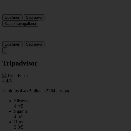
Edellinen
Seuraava
Katso kuvagalleria
Edellinen
Seuraava
Tripadvisor
4.4/5
Luokitus
4.4 / 5
alkaen
2364 arviota
Siisteys
4.4/5
Sijainti
4.5/5
Huone
3.8/5