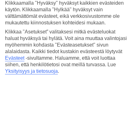
4.4/5
Klikkaamalla "Hyväksy" hyväksyt kaikkien evästeiden
Hinta-laatusuhde
käytön. Klikkaamalla "Hylkää" hyväksyt vain
4.4/5
välttämättömät evästeet, eikä verkkosivustomme ole
mukautettu kiinnostuksen kohteidesi mukaan.
Hotelliesittely
Klikkaa "Asetukset” valitaksesi mitkä evästeluokat
haluat hyväksyä tai hylätä. Voit aina muuttaa valintojasi
3*
Paikallinen luokitus
myöhemmin kohdasta "Evästeasetukset" sivun
alalaidasta. Kaikki tiedot kustakin evästeestä löytyvät
Moderni hotelli
Evästeet
-sivultamme.
Haluamme, että voit luottaa
siihen, että henkilötietosi ovat meillä turvassa. Lue
B&B Hotel Como Baradello sijaitsee muutama kilometri Comosta
Yksityisyys ja tietosuoja
.
etelään. Modernissa hotellissa on aamiaishuone ja pysäköintitilat.
Muutaman minuutin ajomatkan päässä on Como, jossa voit tutustua
viehättävään kaupungin keskustaan, kävellä satamapromenadilla ja
nähdä kaupungin historiallisia rakennuksia.
Tutustu lomallasi Comojärven kauniisiin kyliin. Satamasta voit
lähteä veneellä päiväretkelle järven ympäri.
B&B Hotel Como Baradello -hotellin palvelut
Aamiaishuone
Ilmastointi yleisissä tiloissa