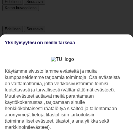
Edellinen
Seuraava
Katso kuvagalleria
Edellinen
Seuraava
Yksityisyytesi on meille tärkeää
Tripadvisor
4.1/5
Käytämme sivustollamme evästeitä ja muita
Luokitus
4.1 / 5
alkaen
1009 arviota
kumppaneidemme tarjoamia toimintoja. Osa evästeistä
on välttämättömiä, jotta verkkosivustomme toimisi
Siisteys
luotettavasti ja turvallisesti (välttämättömät evästeet).
4.5/5
Muut evästeet auttavat meitä parantamaan
Sijainti
4/5
käyttökokemustasi, tarjoamaan sinulle
Huone
henkilökohtaisesti räätälöityä sisältöä ja tallentamaan
4.3/5
anonyymejä tietoja tilastollisiin tarkoituksiin
Palvelu
(toiminnalliset evästeet, tilastot ja analytiikka sekä
4.4/5
markkinointievästeet).
Nukkuminen