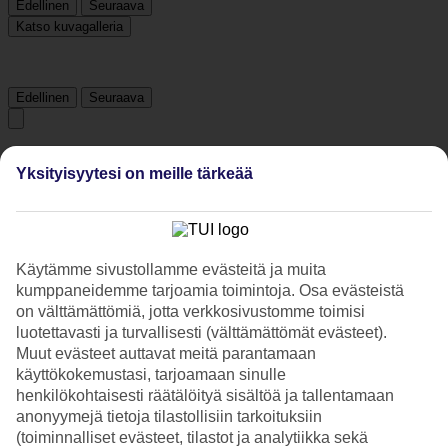
Edellinen
Seuraava
Katso kuvagalleria
Edellinen
Seuraava
Hotelliesittely
Yksityisyytesi on meille tärkeää
4*
Paikallinen luokitus
4 tähden hotelli Hilton Lake Como kohteessa Como on hotelli, jolla
Käytämme sivustollamme evästeitä ja muita
on baari, WiFi ja uima-allas. Hotellilla voit nauttia palveluista kuten
kumppaneidemme tarjoamia toimintoja. Osa evästeistä
hieronta ja sauna. Jos matkustat lasten kanssa, on lapsille lastenhoito
ja leikkipaikka. Alueella on pysäköintimahdollisuus.
on välttämättömiä, jotta verkkosivustomme toimisi
luotettavasti ja turvallisesti (välttämättömät evästeet).
Lyhyesti hotellista
Muut evästeet auttavat meitä parantamaan
käyttökokemustasi, tarjoamaan sinulle
Ulkouima-allas
henkilökohtaisesti räätälöityä sisältöä ja tallentamaan
Kyllä
anonyymejä tietoja tilastollisiin tarkoituksiin
Ravintola/Baari
(toiminnalliset evästeet, tilastot ja analytiikka sekä
Kyllä/Kyllä