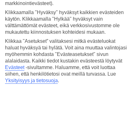
markkinointievästeet).
Matka lentokentältä
n. 1 t/1 t 30 min
Klikkaamalla "Hyväksy" hyväksyt kaikkien evästeiden
käytön. Klikkaamalla "Hylkää" hyväksyt vain
Keskilämpötila Como
välttämättömät evästeet, eikä verkkosivustomme ole
mukautettu kiinnostuksen kohteidesi mukaan.
Edellinen
Klikkaa "Asetukset” valitaksesi mitkä evästeluokat
haluat hyväksyä tai hylätä. Voit aina muuttaa valintojasi
Tammi
myöhemmin kohdasta "Evästeasetukset" sivun
alalaidasta. Kaikki tiedot kustakin evästeestä löytyvät
6
°
C
Evästeet
-sivultamme.
Haluamme, että voit luottaa
Poutapäiviä:
siihen, että henkilötietosi ovat meillä turvassa. Lue
25
Yksityisyys ja tietosuoja
.
Helmi
8
°
C
Yö:
1
°C
Poutapäiviä:
24