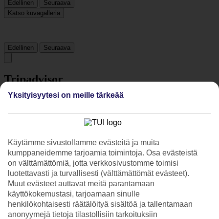
Edellinen
Seuraava
Katso kuvagalleria
Edellinen
Seuraava
Tripadvisor
Yksityisyytesi on meille tärkeää
4.1/5
Luokitus
4.1 / 5
alkaen
799 arviota
Siisteys
Käytämme sivustollamme evästeitä ja muita
4.5/5
kumppaneidemme tarjoamia toimintoja. Osa evästeistä
Sijainti
on välttämättömiä, jotta verkkosivustomme toimisi
4.9/5
luotettavasti ja turvallisesti (välttämättömät evästeet).
Huone
Muut evästeet auttavat meitä parantamaan
4.1/5
käyttökokemustasi, tarjoamaan sinulle
Palvelu
4.4/5
henkilökohtaisesti räätälöityä sisältöä ja tallentamaan
Nukkuminen
anonyymejä tietoja tilastollisiin tarkoituksiin