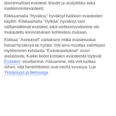
4.2/5
(toiminnalliset evästeet, tilastot ja analytiikka sekä
Hinta-laatusuhde
markkinointievästeet).
3.9/5
Klikkaamalla "Hyväksy" hyväksyt kaikkien evästeiden
Hotelliesittely
käytön. Klikkaamalla "Hylkää" hyväksyt vain
välttämättömät evästeet, eikä verkkosivustomme ole
mukautettu kiinnostuksen kohteidesi mukaan.
4*
Paikallinen luokitus
Klikkaa "Asetukset” valitaksesi mitkä evästeluokat
haluat hyväksyä tai hylätä. Voit aina muuttaa valintojasi
Piazza Cavour -aukiolla
myöhemmin kohdasta "Evästeasetukset" sivun
alalaidasta. Kaikki tiedot kustakin evästeestä löytyvät
Barchetta Excelsior sijaitsee keskeisellä Piazza Cavour -aukiolla
Evästeet
-sivultamme.
Haluamme, että voit luottaa
Comossa, lähellä sekä kävelykatua, satamaa että vanhaakaupunkia.
Osasta hotellia on näkymät Comojärvelle. Hotellilla on ravintola ja
siihen, että henkilötietosi ovat meillä turvassa. Lue
baari.
Yksityisyys ja tietosuoja
.
Vietä päivä veneretkellä Comojärvellä. Satamasta on useita
päivittäisiä retkiä järven ympärillä oleviin pieniin, maisemakorteista
tunnettuihin kauniisiin kyliin.
Barchetta Excelsior -hotellilla on:
Ravintola ja baari
Ilmastointi yleisissä tiloissa