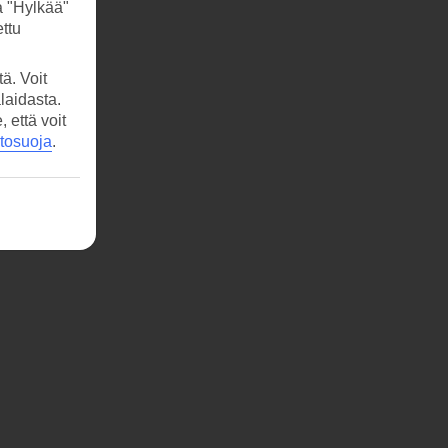
a "Hylkää"
ttu
ä. Voit
laidasta.
että voit
etosuoja
.