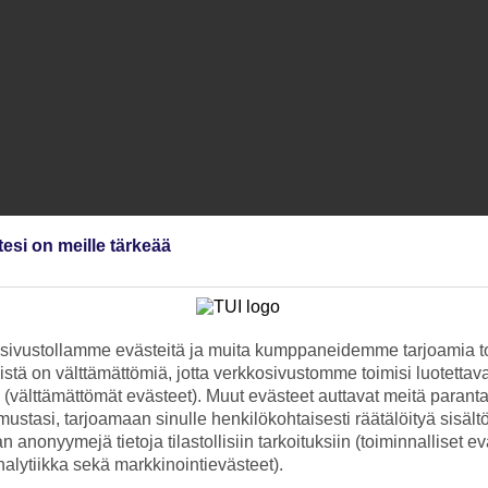
tesi on meille tärkeää
ivustollamme evästeitä ja muita kumppaneidemme tarjoamia to
stä on välttämättömiä, jotta verkkosivustomme toimisi luotettava
ti (välttämättömät evästeet). Muut evästeet auttavat meitä paran
ustasi, tarjoamaan sinulle henkilökohtaisesti räätälöityä sisält
 anonyymejä tietoja tilastollisiin tarkoituksiin (toiminnalliset ev
analytiikka sekä markkinointievästeet).