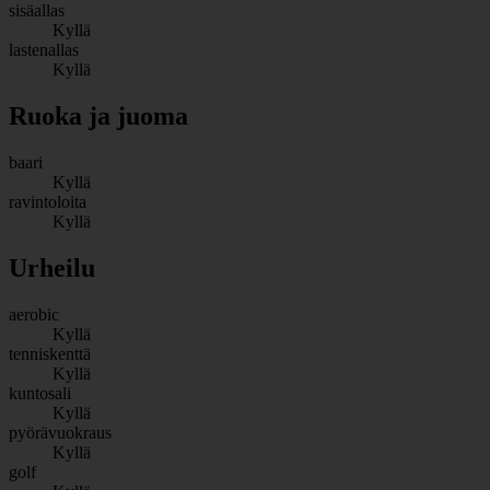
sisäallas
Kyllä
lastenallas
Kyllä
Ruoka ja juoma
baari
Kyllä
ravintoloita
Kyllä
Urheilu
aerobic
Kyllä
tenniskenttä
Kyllä
kuntosali
Kyllä
pyörävuokraus
Kyllä
golf