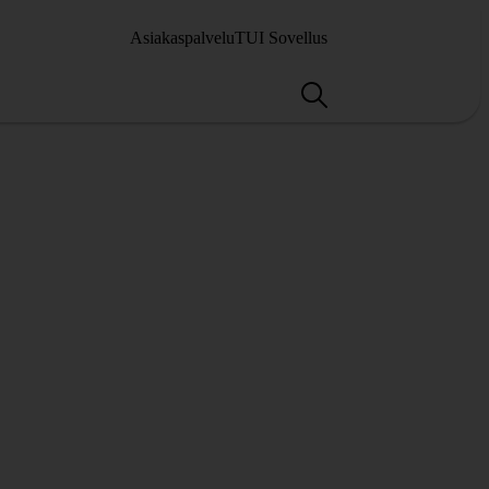
Asiakaspalvelu
TUI Sovellus