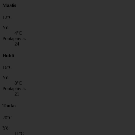
Maalis
12
°
C
Yö:
4
°C
Poutapäiviä:
24
Huhti
16
°
C
Yö:
8
°C
Poutapäiviä:
21
Touko
20
°
C
Yö:
11
°C