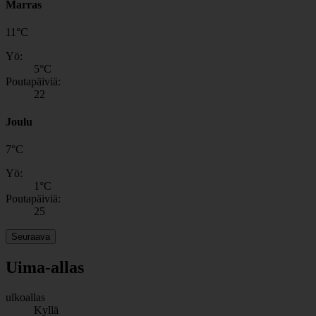
Marras
11
°
C
Yö:
5
°C
Poutapäiviä:
22
Joulu
7
°
C
Yö:
1
°C
Poutapäiviä:
25
Seuraava
Uima-allas
ulkoallas
Kyllä