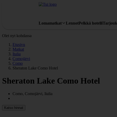
Lomamatkat
Lennot
Pelkkä hotelli
Tarjouk
Olet nyt kohdassa
Etusivu
Matkat
Italia
Comojärvi
Como
Sheraton Lake Como Hotel
Sheraton Lake Como Hotel
Como, Comojärvi, Italia
Katso hinnat