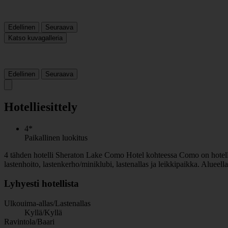
Edellinen
Seuraava
Katso kuvagalleria
Edellinen
Seuraava
Hotelliesittely
4*
Paikallinen luokitus
4 tähden hotelli Sheraton Lake Como Hotel kohteessa Como on hotelli, jo
lastenhoito, lastenkerho/miniklubi, lastenallas ja leikkipaikka. Alue
Lyhyesti hotellista
Ulkouima-allas/Lastenallas
Kyllä/Kyllä
Ravintola/Baari