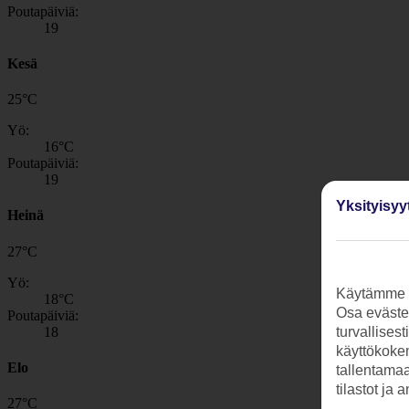
Poutapäiviä:
19
Kesä
25
°
C
Yö:
16
°C
Poutapäiviä:
19
Yksityisyy
Heinä
27
°
C
Yö:
Käytämme s
18
°C
Osa evästei
Poutapäiviä:
18
turvallises
käyttökokem
Elo
tallentamaan
tilastot ja 
27
°
C