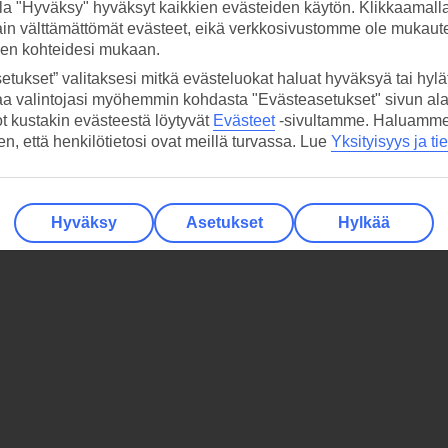
la "Hyväksy" hyväksyt kaikkien evästeiden käytön. Klikkaamall
ain välttämättömät evästeet, eikä verkkosivustomme ole mukaute
sen kohteidesi mukaan.
etukset” valitaksesi mitkä evästeluokat haluat hyväksyä tai hylät
aa valintojasi myöhemmin kohdasta "Evästeasetukset" sivun ala
ot kustakin evästeestä löytyvät
Evästeet
-sivultamme.
Haluamme, 
hen, että henkilötietosi ovat meillä turvassa. Lue
Yksityisyys ja ti
Hyväksy
Asetukset
Hylkää