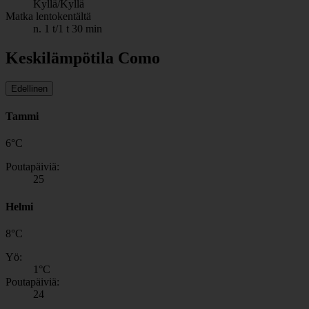
Kyllä/Kyllä
Matka lentokentältä
n. 1 t/1 t 30 min
Keskilämpötila Como
Edellinen
Tammi
6
°
C
Poutapäiviä:
25
Helmi
8
°
C
Yö:
1
°C
Poutapäiviä:
24