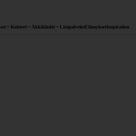
set
Kohteet
Äkkilähdöt
Lisäpalvelut
Elämykset
Inspiration