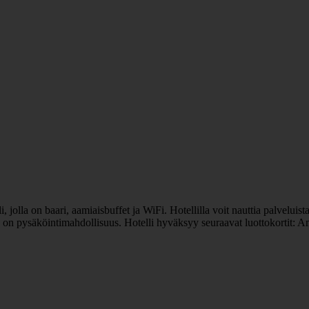
lla on baari, aamiaisbuffet ja WiFi. Hotellilla voit nauttia palveluista 
ella on pysäköintimahdollisuus. Hotelli hyväksyy seuraavat luottokortit