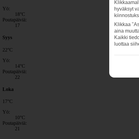
Klikkaamal
Yö:
hyväksyt v
18
°C
kiinnostuk
Poutapäiviä:
Klikkaa "As
17
aina muutt
Kaikki tied
Syys
luottaa sii
22
°
C
Yö:
14
°C
Poutapäiviä:
22
Loka
17
°
C
Yö:
10
°C
Poutapäiviä:
21