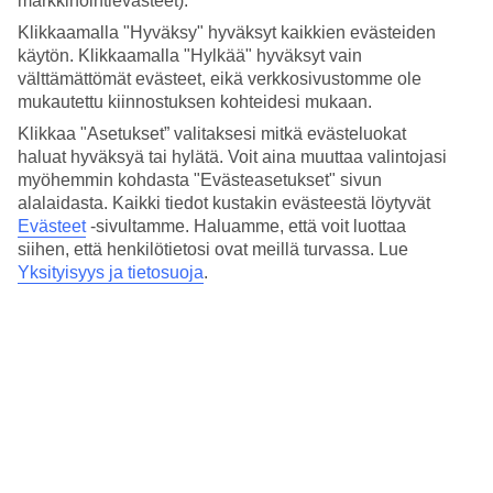
markkinointievästeet).
4.3/5
Hinta-laatusuhde
Klikkaamalla "Hyväksy" hyväksyt kaikkien evästeiden
4.1/5
käytön. Klikkaamalla "Hylkää" hyväksyt vain
välttämättömät evästeet, eikä verkkosivustomme ole
Hotelliesittely
mukautettu kiinnostuksen kohteidesi mukaan.
Klikkaa "Asetukset” valitaksesi mitkä evästeluokat
4*
haluat hyväksyä tai hylätä. Voit aina muuttaa valintojasi
Paikallinen luokitus
myöhemmin kohdasta "Evästeasetukset" sivun
4 tähden hotelli Portici kohteessa Riva del Garda on hotelli, jolla on
alalaidasta. Kaikki tiedot kustakin evästeestä löytyvät
baari, aamiaisbuffet ja WiFi. Hotellilla voit nauttia palveluista kuten
Evästeet
-sivultamme.
Haluamme, että voit luottaa
hieronta ja sauna. Alueella on pysäköintimahdollisuus. Hotelli
siihen, että henkilötietosi ovat meillä turvassa. Lue
hyväksyy seuraavat luottokortit: American Express, Mastercard ja
Yksityisyys ja tietosuoja
.
Visa.
Lyhyesti hotellista
Ravintola/Baari
Kyllä/Kyllä
Matka lentokentältä
n. 1 t 15 min/ 3t
Keskilämpötila Riva del Garda