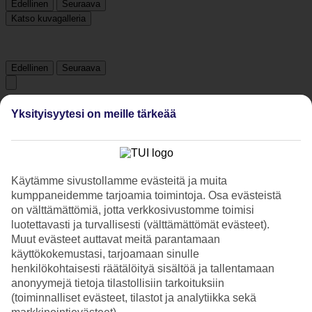
Edellinen
Seuraava
Katso kuvagalleria
Edellinen
Seuraava
Tripadvisor
Yksityisyytesi on meille tärkeää
4.2/5
Luokitus
4.2 / 5
alkaen
661 arviota
Käytämme sivustollamme evästeitä ja muita
kumppaneidemme tarjoamia toimintoja. Osa evästeistä
Siisteys
on välttämättömiä, jotta verkkosivustomme toimisi
4.6/5
luotettavasti ja turvallisesti (välttämättömät evästeet).
Sijainti
Muut evästeet auttavat meitä parantamaan
4.8/5
Huone
käyttökokemustasi, tarjoamaan sinulle
4.3/5
henkilökohtaisesti räätälöityä sisältöä ja tallentamaan
Palvelu
anonyymejä tietoja tilastollisiin tarkoituksiin
4.3/5
(toiminnalliset evästeet, tilastot ja analytiikka sekä
Nukkuminen