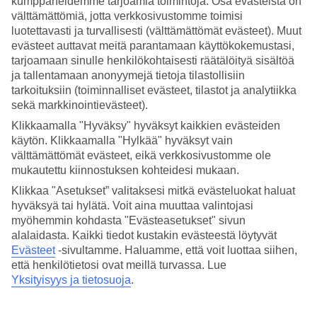
kumppaneidemme tarjoamia toimintoja. Osa evästeistä on
välttämättömiä, jotta verkkosivustomme toimisi
Hae
luotettavasti ja turvallisesti (välttämättömät evästeet). Muut
evästeet auttavat meitä parantamaan käyttökokemustasi,
tarjoamaan sinulle henkilökohtaisesti räätälöityä sisältöä
ja tallentamaan anonyymejä tietoja tilastollisiin
Olet nyt kohdassa
tarkoituksiin (toiminnalliset evästeet, tilastot ja analytiikka
sekä markkinointievästeet).
Etusivu
Matkat
Klikkaamalla "Hyväksy" hyväksyt kaikkien evästeiden
Italia
käytön. Klikkaamalla "Hylkää" hyväksyt vain
Lecce
välttämättömät evästeet, eikä verkkosivustomme ole
Hotellit
mukautettu kiinnostuksen kohteidesi mukaan.
Klikkaa "Asetukset” valitaksesi mitkä evästeluokat haluat
SUURI LOMAOUTLET
hyväksyä tai hylätä. Voit aina muuttaa valintojasi
Tee löytöjä »
myöhemmin kohdasta "Evästeasetukset" sivun
alalaidasta. Kaikki tiedot kustakin evästeestä löytyvät
Hotellit Lecce
Evästeet
-sivultamme.
Haluamme, että voit luottaa siihen,
että henkilötietosi ovat meillä turvassa. Lue
Yksityisyys ja tietosuoja
.
Täältä löydät koko hotellivalikoimamme kohteessa
Lecce
. Olemme
valinneet Leccen parhaita hotelleja, jotta lomasi olisi
mahdollisimman onnistunut. Riippumatta siitä, matkustatko yksin,