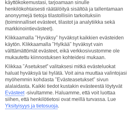
3.8/5
käyttökokemustasi, tarjoamaan sinulle
Hinta-laatusuhde
henkilökohtaisesti räätälöityä sisältöä ja tallentamaan
3.7/5
anonyymejä tietoja tilastollisiin tarkoituksiin
(toiminnalliset evästeet, tilastot ja analytiikka sekä
Hotelliesittely
markkinointievästeet).
Klikkaamalla "Hyväksy" hyväksyt kaikkien evästeiden
4*
käytön. Klikkaamalla "Hylkää" hyväksyt vain
Paikallinen luokitus
välttämättömät evästeet, eikä verkkosivustomme ole
Moderni hotelli keskeisellä sijainnilla
mukautettu kiinnostuksen kohteidesi mukaan.
Klikkaa "Asetukset” valitaksesi mitkä evästeluokat
Cdh Hotel La Speziassa on hyvällä paikalla vilkkaaseen La Spezian
haluat hyväksyä tai hylätä. Voit aina muuttaa valintojasi
satamakaupunkiin tutustumiseen. Vain muutamassa minuutissa voit
myöhemmin kohdasta "Evästeasetukset" sivun
kävellä Via Prione -pääkadulle ja pitkälle kävelykadulle. Hotellissa
on modernit huoneet, ravintola ja baaripalvelu.
alalaidasta. Kaikki tiedot kustakin evästeestä löytyvät
Evästeet
-sivultamme.
Haluamme, että voit luottaa
Via Prione on täynnä kauppoja, ravintoloita ja kahviloita, ja aivan
siihen, että henkilötietosi ovat meillä turvassa. Lue
vieressä on San Giorgion linnoitus.
Yksityisyys ja tietosuoja
.
Cdh Hotel La Spezia -hotellissa on:
Vastaanotto 24 t
Pysäköinti
Pesulapalvelu maksua vastaan