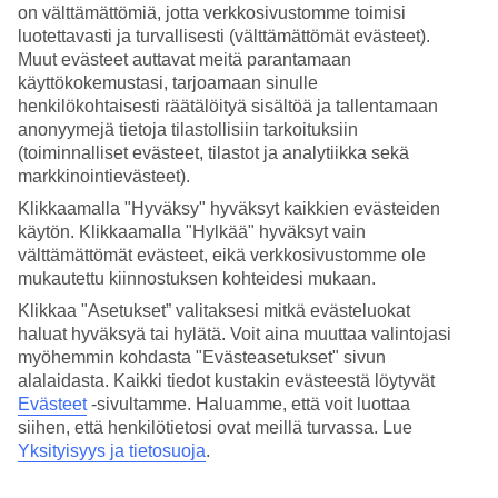
4.6/5
on välttämättömiä, jotta verkkosivustomme toimisi
Hinta-laatusuhde
luotettavasti ja turvallisesti (välttämättömät evästeet).
3.9/5
Muut evästeet auttavat meitä parantamaan
käyttökokemustasi, tarjoamaan sinulle
Hotelliesittely
henkilökohtaisesti räätälöityä sisältöä ja tallentamaan
anonyymejä tietoja tilastollisiin tarkoituksiin
5*
(toiminnalliset evästeet, tilastot ja analytiikka sekä
Paikallinen luokitus
markkinointievästeet).
Boutique-tunnnelmaa ja vehreä puutarha
Klikkaamalla "Hyväksy" hyväksyt kaikkien evästeiden
käytön. Klikkaamalla "Hylkää" hyväksyt vain
Eight Hotel Portofino on elegantti pieni hotelli, jossa on 18
välttämättömät evästeet, eikä verkkosivustomme ole
tyylikkäästi sisustettua huonetta ja boutique-tunnelmaa. Sijainti on
mukautettu kiinnostuksen kohteidesi mukaan.
lyhyen kävelymatkan päässä La Piazzetta -aukiolta kauniissa
Portofinossa. Varaa hemmotteluhoito hotellin spasta ja rentoudu
Klikkaa "Asetukset” valitaksesi mitkä evästeluokat
vehreässä puutarhassa.
haluat hyväksyä tai hylätä. Voit aina muuttaa valintojasi
myöhemmin kohdasta "Evästeasetukset" sivun
Jos haluat tutustua ympäristöön, voit vuokrata polkupyörän hotellilta
alalaidasta. Kaikki tiedot kustakin evästeestä löytyvät
tai lähteä veneretkelle satamasta. Baia di Paraggin rannalle pääsee
autolla noin viidessä minuutissa.
Evästeet
-sivultamme.
Haluamme, että voit luottaa
siihen, että henkilötietosi ovat meillä turvassa. Lue
Eight Hotel Portofino -hotellissa on:
Yksityisyys ja tietosuoja
.
Vastaanotto avoinna 24 t