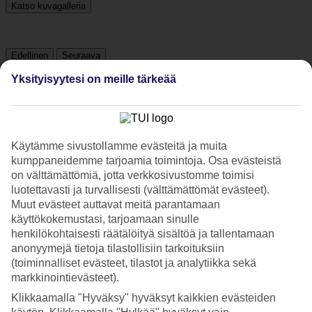
Katso kuvagalleria
Edellinen
Seuraava
Yksityisyytesi on meille tärkeää
Tripadvisor
4.5/5
Käytämme sivustollamme evästeitä ja muita
kumppaneidemme tarjoamia toimintoja. Osa evästeistä
Luokitus
4.5 / 5
alkaen
34 arviota
on välttämättömiä, jotta verkkosivustomme toimisi
Siisteys
luotettavasti ja turvallisesti (välttämättömät evästeet).
4.6/5
Muut evästeet auttavat meitä parantamaan
Sijainti
käyttökokemustasi, tarjoamaan sinulle
4.3/5
henkilökohtaisesti räätälöityä sisältöä ja tallentamaan
Huone
anonyymejä tietoja tilastollisiin tarkoituksiin
4/5
(toiminnalliset evästeet, tilastot ja analytiikka sekä
Palvelu
4.4/5
markkinointievästeet).
Nukkuminen
Klikkaamalla "Hyväksy" hyväksyt kaikkien evästeiden
4.8/5