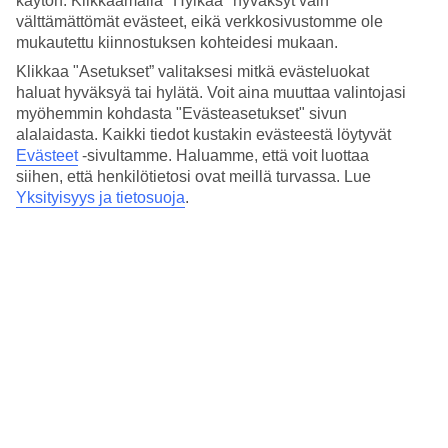
käytön. Klikkaamalla "Hylkää" hyväksyt vain
Hinta-laatusuhde
välttämättömät evästeet, eikä verkkosivustomme ole
4.5/5
mukautettu kiinnostuksen kohteidesi mukaan.
Hotelliesittely
Klikkaa "Asetukset” valitaksesi mitkä evästeluokat
haluat hyväksyä tai hylätä. Voit aina muuttaa valintojasi
4*
myöhemmin kohdasta "Evästeasetukset" sivun
Paikallinen luokitus
alalaidasta. Kaikki tiedot kustakin evästeestä löytyvät
Evästeet
-sivultamme.
Haluamme, että voit luottaa
4 tähden hotelli Bc Maison kohteessa Milan on hotelli, jolla on
siihen, että henkilötietosi ovat meillä turvassa. Lue
WiFi. Alueella on pysäköintimahdollisuus.
Yksityisyys ja tietosuoja
.
Lyhyesti hotellista
Matka lentokentältä
15 min/1 t
Keskilämpötila Milano
Edellinen
Tammi
7
°
C