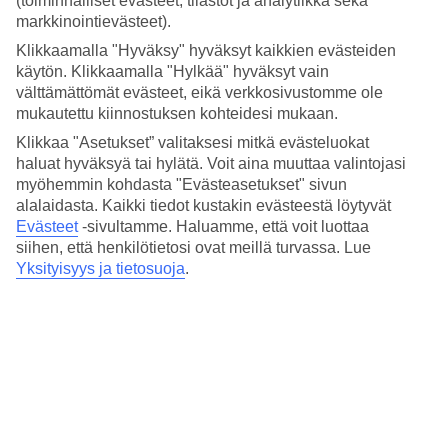
(toiminnalliset evästeet, tilastot ja analytiikka sekä
Nukkuminen
markkinointievästeet).
4.5/5
Hinta-laatusuhde
Klikkaamalla "Hyväksy" hyväksyt kaikkien evästeiden
4.2/5
käytön. Klikkaamalla "Hylkää" hyväksyt vain
välttämättömät evästeet, eikä verkkosivustomme ole
Hotelliesittely
mukautettu kiinnostuksen kohteidesi mukaan.
Klikkaa "Asetukset” valitaksesi mitkä evästeluokat
4*
Paikallinen luokitus
haluat hyväksyä tai hylätä. Voit aina muuttaa valintojasi
myöhemmin kohdasta "Evästeasetukset" sivun
4 tähden hotelli Hotel Indigo Milan - Corso Monforte kohteessa
alalaidasta. Kaikki tiedot kustakin evästeestä löytyvät
Milan on hotelli, jolla on baari, aamiaisbuffet ja WiFi. Jos matkustat
Evästeet
-sivultamme.
Haluamme, että voit luottaa
lasten kanssa, on lapsille lastenhoito. Alueella on
siihen, että henkilötietosi ovat meillä turvassa. Lue
pysäköintimahdollisuus. Hotelli on uudistettu viimeksi vuonna 2020.
Hotelli hyväksyy seuraavat luottokortit: American Express, Diners
Yksityisyys ja tietosuoja
.
Club, EC Maestro, Mastercard ja Visa.
Lyhyesti hotellista
Ravintola/Baari
Kyllä/Kyllä
Matka lentokentältä
15 min/1 t