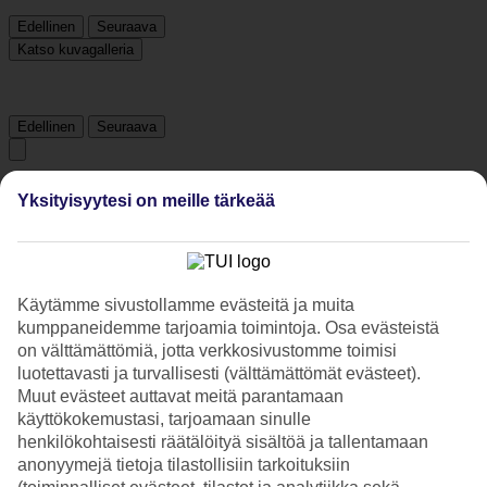
Edellinen
Seuraava
Katso kuvagalleria
Edellinen
Seuraava
Tripadvisor
Yksityisyytesi on meille tärkeää
4.5/5
Luokitus
4.5 / 5
alkaen
198 arviota
Käytämme sivustollamme evästeitä ja muita
kumppaneidemme tarjoamia toimintoja. Osa evästeistä
Siisteys
on välttämättömiä, jotta verkkosivustomme toimisi
4.8/5
luotettavasti ja turvallisesti (välttämättömät evästeet).
Sijainti
4.8/5
Muut evästeet auttavat meitä parantamaan
Huone
käyttökokemustasi, tarjoamaan sinulle
4.4/5
henkilökohtaisesti räätälöityä sisältöä ja tallentamaan
Palvelu
anonyymejä tietoja tilastollisiin tarkoituksiin
4.6/5