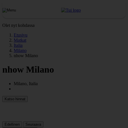
Olet nyt kohdassa
Etusivu
Matkat
Italia
Milano
nhow Milano
nhow Milano
Milano, Italia
Katso hinnat
Edellinen
Seuraava