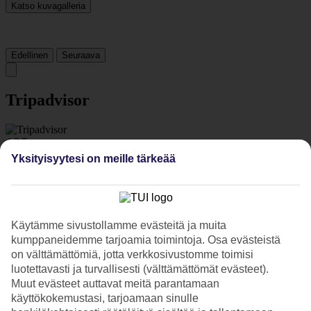
Katso kuvagalleria
Edellinen
Seuraava
Tripadvisor
4.3/5
Yksityisyytesi on meille tärkeää
Luokitus
4.3 / 5
alkaen
3091 arviota
Siisteys
4.4/5
Sijainti
Käytämme sivustollamme evästeitä ja muita
3.9/5
Huone
kumppaneidemme tarjoamia toimintoja. Osa evästeistä
4.2/5
on välttämättömiä, jotta verkkosivustomme toimisi
Palvelu
luotettavasti ja turvallisesti (välttämättömät evästeet).
4.3/5
Muut evästeet auttavat meitä parantamaan
Nukkuminen
käyttökokemustasi, tarjoamaan sinulle
4.4/5