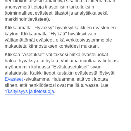
henkilökohtaisesti räätälöityä sisältöä ja tallentamaan
Hinta-laatusuhde
4/5
anonyymejä tietoja tilastollisiin tarkoituksiin
(toiminnalliset evästeet, tilastot ja analytiikka sekä
Hotelliesittely
markkinointievästeet).
Klikkaamalla "Hyväksy" hyväksyt kaikkien evästeiden
4*
käytön. Klikkaamalla "Hylkää" hyväksyt vain
Paikallinen luokitus
välttämättömät evästeet, eikä verkkosivustomme ole
mukautettu kiinnostuksen kohteidesi mukaan.
4 tähden hotelli nhow Milano kohteessa Milan on hotelli, jolla on
baari, aamiaisbuffet ja WiFi. Hotellilla voit nauttia palveluista kuten
Klikkaa "Asetukset” valitaksesi mitkä evästeluokat
hieronta ja sauna. Jos matkustat lasten kanssa, on lapsille lastenhoito
haluat hyväksyä tai hylätä. Voit aina muuttaa valintojasi
ja lastenkerho/miniklubi. Alueella on pysäköintimahdollisuus.
myöhemmin kohdasta "Evästeasetukset" sivun
Hotelli hyväksyy seuraavat luottokortit: American Express, Diners
Club, EC Maestro, Mastercard ja Visa.
alalaidasta. Kaikki tiedot kustakin evästeestä löytyvät
Evästeet
-sivultamme.
Haluamme, että voit luottaa
Lyhyesti hotellista
siihen, että henkilötietosi ovat meillä turvassa. Lue
Yksityisyys ja tietosuoja
.
Ulkouima-allas
Kyllä
Ravintola/Baari
Kyllä/Kyllä
Matka lentokentältä
15 min/1 t