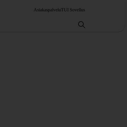
Asiakaspalvelu
TUI Sovellus