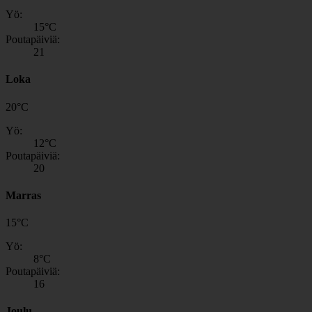
Yö:
15
°C
Poutapäiviä:
21
Loka
20
°
C
Yö:
12
°C
Poutapäiviä:
20
Marras
15
°
C
Yö:
8
°C
Poutapäiviä:
16
Joulu