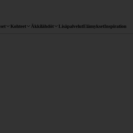
set
Kohteet
Äkkilähdöt
Lisäpalvelut
Elämykset
Inspiration