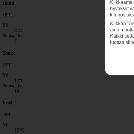
Klikkaamal
Huhti
hyväksyt v
18
°
C
kiinnostuk
Klikkaa "As
Yö:
aina muutt
8
°C
Poutapäiviä:
Kaikki tied
7
luottaa sii
Touko
23
°
C
Yö:
12
°C
Poutapäiviä:
19
Kesä
29
°
C
Yö:
16
°C