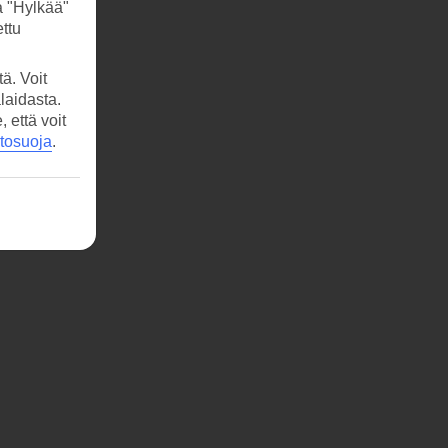
a "Hylkää"
ttu
ä. Voit
laidasta.
että voit
etosuoja
.