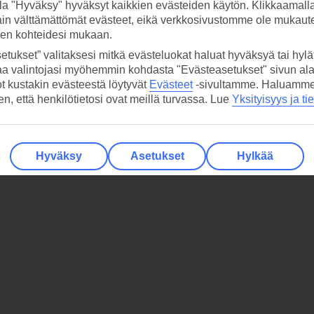
la "Hyväksy" hyväksyt kaikkien evästeiden käytön. Klikkaamall
ain välttämättömät evästeet, eikä verkkosivustomme ole mukaute
sen kohteidesi mukaan.
etukset” valitaksesi mitkä evästeluokat haluat hyväksyä tai hylät
aa valintojasi myöhemmin kohdasta "Evästeasetukset" sivun ala
ot kustakin evästeestä löytyvät
Evästeet
-sivultamme.
Haluamme, 
hen, että henkilötietosi ovat meillä turvassa. Lue
Yksityisyys ja ti
Hyväksy
Asetukset
Hylkää