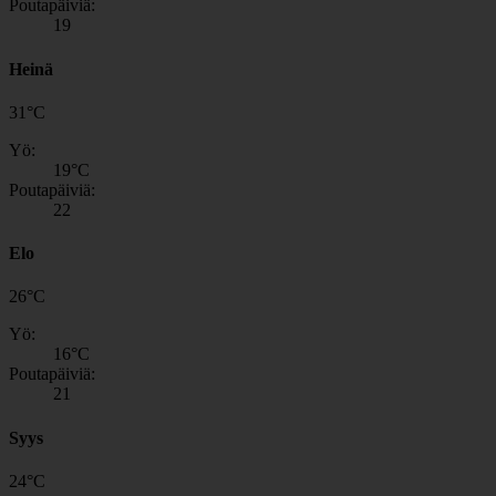
Poutapäiviä:
19
Heinä
31
°
C
Yö:
19
°C
Poutapäiviä:
22
Elo
26
°
C
Yö:
16
°C
Poutapäiviä:
21
Syys
24
°
C