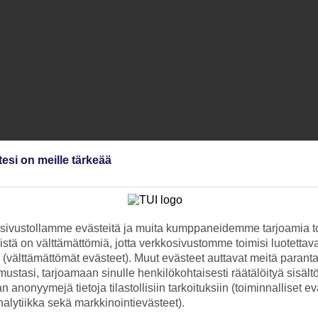
tesi on meille tärkeää
ivustollamme evästeitä ja muita kumppaneidemme tarjoamia to
stä on välttämättömiä, jotta verkkosivustomme toimisi luotettava
ti (välttämättömät evästeet). Muut evästeet auttavat meitä paran
ustasi, tarjoamaan sinulle henkilökohtaisesti räätälöityä sisält
 anonyymejä tietoja tilastollisiin tarkoituksiin (toiminnalliset ev
analytiikka sekä markkinointievästeet).