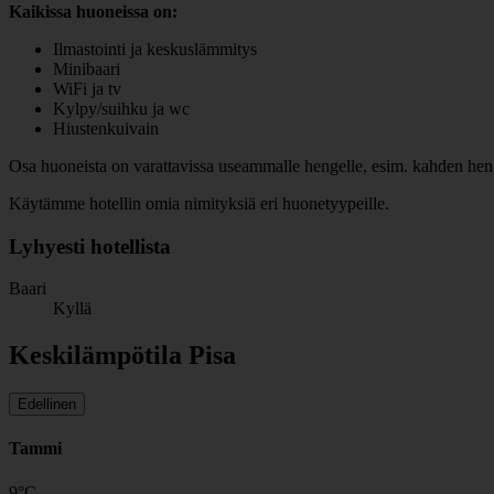
Kaikissa huoneissa on:
Ilmastointi ja keskuslämmitys
Minibaari
WiFi ja tv
Kylpy/suihku ja wc
Hiustenkuivain
Osa huoneista on varattavissa useammalle hengelle, esim. kahden henge
Käytämme hotellin omia nimityksiä eri huonetyypeille.
Lyhyesti hotellista
Baari
Kyllä
Keskilämpötila Pisa
Edellinen
Tammi
9
°
C