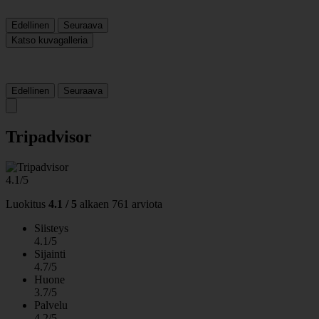
Edellinen
Seuraava
Katso kuvagalleria
Edellinen
Seuraava
Tripadvisor
4.1/5
Luokitus
4.1 / 5
alkaen
761 arviota
Siisteys
4.1/5
Sijainti
4.7/5
Huone
3.7/5
Palvelu
4.2/5