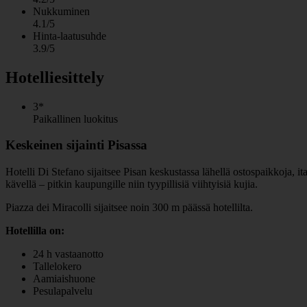
Nukkuminen
4.1/5
Hinta-laatusuhde
3.9/5
Hotelliesittely
3*
Paikallinen luokitus
Keskeinen sijainti Pisassa
Hotelli Di Stefano sijaitsee Pisan keskustassa lähellä ostospaikkoja, ital
kävellä – pitkin kaupungille niin tyypillisiä viihtyisiä kujia.
Piazza dei Miracolli sijaitsee noin 300 m päässä hotellilta.
Hotellilla on:
24 h vastaanotto
Tallelokero
Aamiaishuone
Pesulapalvelu