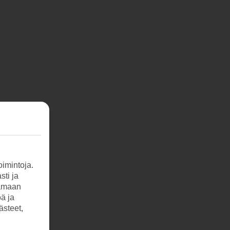
imintoja.
sti ja
tamaan
öä ja
ästeet,