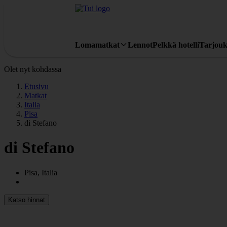
Lomamatkat
Lennot
Pelkkä hotelli
Tarjouk
Olet nyt kohdassa
Etusivu
Matkat
Italia
Pisa
di Stefano
di Stefano
Pisa, Italia
Katso hinnat