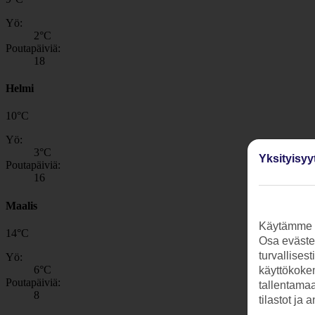
Yö:
2
°C
Poutapäiviä:
18
Helmi
10
°
C
Yö:
3
°C
Yksityisyy
Poutapäiviä:
16
Maalis
Käytämme s
14
°
C
Osa evästei
turvallises
Yö:
6
°C
käyttökokem
Poutapäiviä:
tallentamaan
8
tilastot ja 