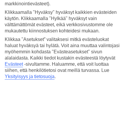
Hinta-laatusuhde
markkinointievästeet).
3.3/5
Klikkaamalla "Hyväksy" hyväksyt kaikkien evästeiden
Hotelliesittely
käytön. Klikkaamalla "Hylkää" hyväksyt vain
välttämättömät evästeet, eikä verkkosivustomme ole
mukautettu kiinnostuksen kohteidesi mukaan.
4*
Paikallinen luokitus
Klikkaa "Asetukset” valitaksesi mitkä evästeluokat
haluat hyväksyä tai hylätä. Voit aina muuttaa valintojasi
Kattoterassi, josta näköala kaltevalle tornille
myöhemmin kohdasta "Evästeasetukset" sivun
alalaidasta. Kaikki tiedot kustakin evästeestä löytyvät
Grand Hotel Duomo sijaitsee Pisan sydämessä, lähellä Piazza dei
Evästeet
-sivultamme.
Haluamme, että voit luottaa
Miracolia, jossa on Santa Maria Assuntan katedraali, kastekappeli ja
kalteva torni. Italialaisia ravintoloita, kahviloita ja pieniä kauppoja
siihen, että henkilötietosi ovat meillä turvassa. Lue
löytyy suoraan hotellin ulkopuolelta. Kattoterassilla on baari, josta
Yksityisyys ja tietosuoja
.
on upeat kaupunkinäkymät.
Etäisyys kaltevalle tornille on 150 m.
Hotellilla on:
Kattoterassi
Ravintola ja baari
Aamiaishuone
24h vastaanotto