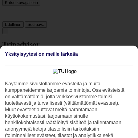
Katso kuvagalleria
Edellinen
Seuraava
Tripadvisor
Yksityisyytesi on meille tärkeää
3.3/5
Luokitus
3.3 / 5
alkaen
1922 arviota
Käytämme sivustollamme evästeitä ja muita
Siisteys
3.5/5
kumppaneidemme tarjoamia toimintoja. Osa evästeistä
Sijainti
on välttämättömiä, jotta verkkosivustomme toimisi
4.8/5
luotettavasti ja turvallisesti (välttämättömät evästeet).
Huone
Muut evästeet auttavat meitä parantamaan
3.1/5
käyttökokemustasi, tarjoamaan sinulle
Palvelu
henkilökohtaisesti räätälöityä sisältöä ja tallentamaan
3.7/5
Nukkuminen
anonyymejä tietoja tilastollisiin tarkoituksiin
3.4/5
(toiminnalliset evästeet, tilastot ja analytiikka sekä