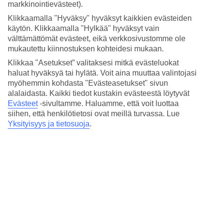
Hinta-laatusuhde
markkinointievästeet).
4.2/5
Klikkaamalla "Hyväksy" hyväksyt kaikkien evästeiden
käytön. Klikkaamalla "Hylkää" hyväksyt vain
Hotelliesittely
välttämättömät evästeet, eikä verkkosivustomme ole
mukautettu kiinnostuksen kohteidesi mukaan.
4*
Paikallinen luokitus
Klikkaa "Asetukset” valitaksesi mitkä evästeluokat
haluat hyväksyä tai hylätä. Voit aina muuttaa valintojasi
4 tähden hotelli Admiral Art Hotel kohteessa Rimini on hotelli, jolla
myöhemmin kohdasta "Evästeasetukset" sivun
on baari, WiFi ja ravintola. Jos matkustat lasten kanssa, on lapsille
alalaidasta. Kaikki tiedot kustakin evästeestä löytyvät
lastenhoito, lastenkerho/miniklubi ja leikkipaikka. Alueella on
pysäköintimahdollisuus.
Evästeet
-sivultamme.
Haluamme, että voit luottaa
siihen, että henkilötietosi ovat meillä turvassa. Lue
Lyhyesti hotellista
Yksityisyys ja tietosuoja
.
Ravintola/Baari
Kyllä/Kyllä
Keskilämpötila Rimini
Edellinen
Tammi