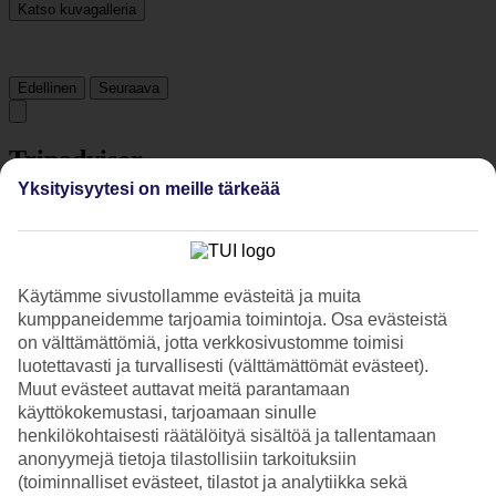
Katso kuvagalleria
Edellinen
Seuraava
Tripadvisor
Yksityisyytesi on meille tärkeää
4.2/5
Luokitus
4.2 / 5
alkaen
846 arviota
Käytämme sivustollamme evästeitä ja muita
Siisteys
kumppaneidemme tarjoamia toimintoja. Osa evästeistä
4.5/5
Sijainti
on välttämättömiä, jotta verkkosivustomme toimisi
4.4/5
luotettavasti ja turvallisesti (välttämättömät evästeet).
Huone
Muut evästeet auttavat meitä parantamaan
4.1/5
käyttökokemustasi, tarjoamaan sinulle
Palvelu
henkilökohtaisesti räätälöityä sisältöä ja tallentamaan
4.3/5
anonyymejä tietoja tilastollisiin tarkoituksiin
Nukkuminen
4.3/5
(toiminnalliset evästeet, tilastot ja analytiikka sekä