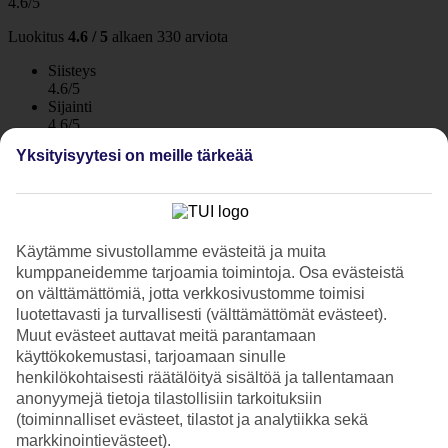
4.6/5
Luokitus
4.6 / 5
alkaen
330 arviota
Siisteys
4.6/5
Sijainti
4.6/5
Huone
Yksityisyytesi on meille tärkeää
4.2/5
Palvelu
4.6/5
Nukkuminen
4.5/5
Hinta-laatusuhde
Käytämme sivustollamme evästeitä ja muita
4.4/5
kumppaneidemme tarjoamia toimintoja. Osa evästeistä
on välttämättömiä, jotta verkkosivustomme toimisi
Hotelliesittely
luotettavasti ja turvallisesti (välttämättömät evästeet).
Muut evästeet auttavat meitä parantamaan
3*
käyttökokemustasi, tarjoamaan sinulle
Paikallinen luokitus
henkilökohtaisesti räätälöityä sisältöä ja tallentamaan
anonyymejä tietoja tilastollisiin tarkoituksiin
3 tähden hotelli Apollo kohteessa Rimini on hotelli, jolla on baari,
(toiminnalliset evästeet, tilastot ja analytiikka sekä
WiFi ja uima-allas. Hotellilla voit nauttia palveluista kuten hieronta
markkinointievästeet).
ja sauna. Jos matkustat lasten kanssa, on lapsille