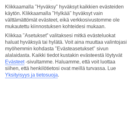
lastenkerho/miniklubi, lastenallas ja leikkipaikka. Alueella on
Klikkaamalla "Hyväksy" hyväksyt kaikkien evästeiden
pysäköintimahdollisuus. Hotelli hyväksyy seuraavat luottokortit:
käytön. Klikkaamalla "Hylkää" hyväksyt vain
Mastercard ja Visa.
välttämättömät evästeet, eikä verkkosivustomme ole
Lyhyesti hotellista
mukautettu kiinnostuksen kohteidesi mukaan.
Klikkaa "Asetukset” valitaksesi mitkä evästeluokat
Ulkouima-allas/Lastenallas
haluat hyväksyä tai hylätä. Voit aina muuttaa valintojasi
Kyllä/Kyllä
myöhemmin kohdasta "Evästeasetukset" sivun
Ravintola/Baari
alalaidasta. Kaikki tiedot kustakin evästeestä löytyvät
Kyllä/Kyllä
Evästeet
-sivultamme.
Haluamme, että voit luottaa
Keskilämpötila Rimini
siihen, että henkilötietosi ovat meillä turvassa. Lue
Yksityisyys ja tietosuoja
.
Edellinen
Tammi
13
°
C
Yö:
4
°C
Poutapäiviä:
22