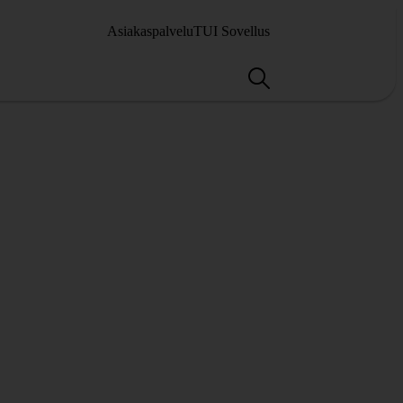
Asiakaspalvelu
TUI Sovellus