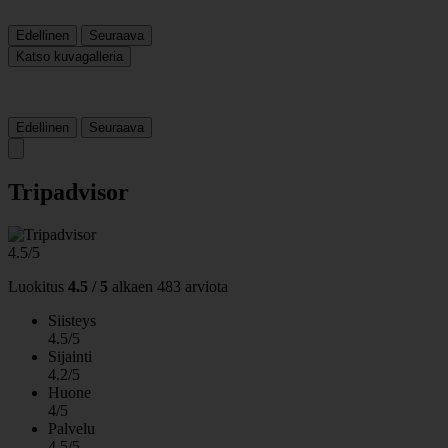
Edellinen
Seuraava
Katso kuvagalleria
Edellinen
Seuraava
Tripadvisor
4.5/5
Luokitus
4.5 / 5
alkaen
483 arviota
Siisteys
4.5/5
Sijainti
4.2/5
Huone
4/5
Palvelu
4.5/5