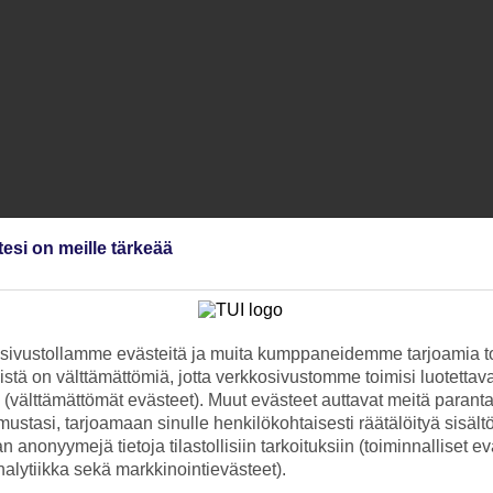
tesi on meille tärkeää
ivustollamme evästeitä ja muita kumppaneidemme tarjoamia to
stä on välttämättömiä, jotta verkkosivustomme toimisi luotettava
ti (välttämättömät evästeet). Muut evästeet auttavat meitä paran
ustasi, tarjoamaan sinulle henkilökohtaisesti räätälöityä sisält
 anonyymejä tietoja tilastollisiin tarkoituksiin (toiminnalliset ev
analytiikka sekä markkinointievästeet).