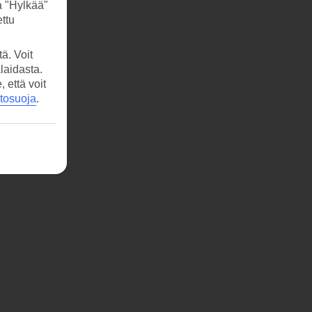
a "Hylkää"
ttu
ä. Voit
laidasta.
että voit
etosuoja
.