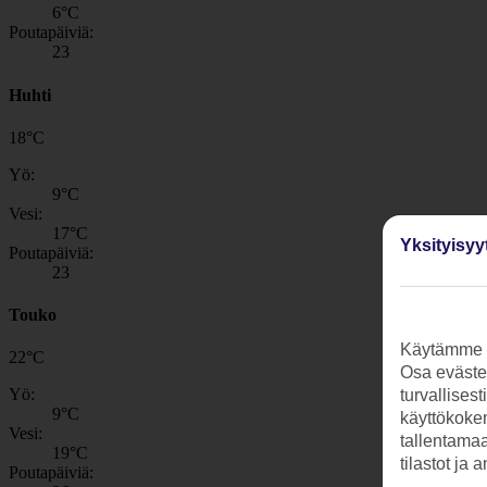
6
°C
Poutapäiviä:
23
Huhti
18
°
C
Yö:
9
°C
Vesi:
17
°C
Yksityisyy
Poutapäiviä:
23
Touko
Käytämme s
22
°
C
Osa evästei
Yö:
turvallises
9
°C
käyttökokem
Vesi:
tallentamaan
19
°C
tilastot ja 
Poutapäiviä: