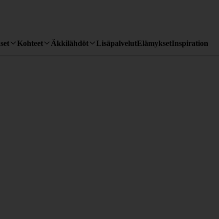
set
Kohteet
Äkkilähdöt
Lisäpalvelut
Elämykset
Inspiration