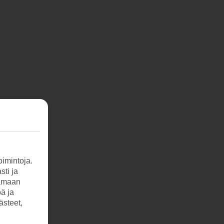
imintoja.
sti ja
tamaan
öä ja
ästeet,