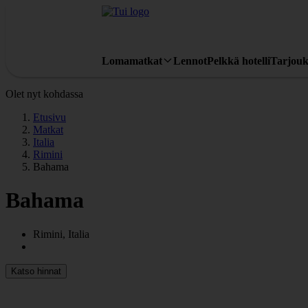
Lomamatkat
Lennot
Pelkkä hotelli
Tarjouk
Olet nyt kohdassa
Etusivu
Matkat
Italia
Rimini
Bahama
Bahama
Rimini, Italia
Katso hinnat