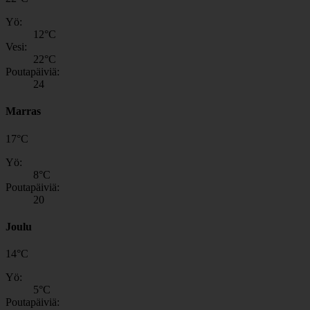
Yö:
12
°C
Vesi:
22
°C
Poutapäiviä:
24
Marras
17
°
C
Yö:
8
°C
Poutapäiviä:
20
Joulu
14
°
C
Yö:
5
°C
Poutapäiviä: