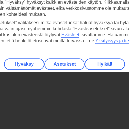
la "Hyväksy" hyväksyt kaikkien evästeiden käytön. Klikkaamall
ain välttämättömät evästeet, eikä verkkosivustomme ole mukaute
sen kohteidesi mukaan.
etukset” valitaksesi mitkä evästeluokat haluat hyväksyä tai hylät
aa valintojasi myöhemmin kohdasta "Evästeasetukset" sivun ala
ot kustakin evästeestä löytyvät
Evästeet
-sivultamme.
Haluamme, 
hen, että henkilötietosi ovat meillä turvassa. Lue
Yksityisyys ja ti
Hyväksy
Asetukset
Hylkää