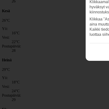
26
Klikkaamal
hyväksyt v
Kesä
kiinnostuk
Klikkaa "As
26
°
C
aina muutt
Yö:
Kaikki tied
16
°C
luottaa sii
Vesi:
22
°C
Poutapäiviä:
28
Heinä
29
°
C
Yö:
18
°C
Vesi:
24
°C
Poutapäiviä:
29