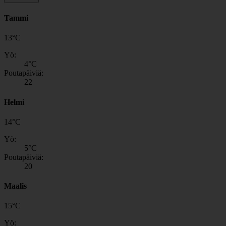
Tammi
13
°
C
Yö:
4
°C
Poutapäiviä:
22
Helmi
14
°
C
Yö:
5
°C
Poutapäiviä:
20
Maalis
15
°
C
Yö: