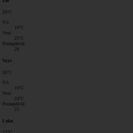
Elo
29
°
C
Yö:
18
°C
Vesi:
25
°C
Poutapäiviä:
28
Syys
26
°
C
Yö:
16
°C
Vesi:
24
°C
Poutapäiviä:
25
Loka
22
°
C