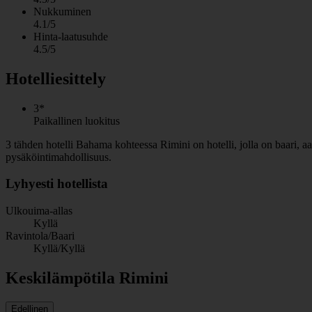
Nukkuminen
4.1/5
Hinta-laatusuhde
4.5/5
Hotelliesittely
3*
Paikallinen luokitus
3 tähden hotelli Bahama kohteessa Rimini on hotelli, jolla on baari, aam
pysäköintimahdollisuus.
Lyhyesti hotellista
Ulkouima-allas
Kyllä
Ravintola/Baari
Kyllä/Kyllä
Keskilämpötila Rimini
Edellinen