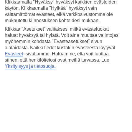
Hinta-laatusuhde
Klikkaamalla "Hyväksy" hyväksyt kaikkien evästeiden
4.4/5
käytön. Klikkaamalla "Hylkää" hyväksyt vain
välttämättömät evästeet, eikä verkkosivustomme ole
Hotelliesittely
mukautettu kiinnostuksen kohteidesi mukaan.
Klikkaa "Asetukset” valitaksesi mitkä evästeluokat
3*
haluat hyväksyä tai hylätä. Voit aina muuttaa valintojasi
Paikallinen luokitus
myöhemmin kohdasta "Evästeasetukset" sivun
3 tähden hotelli Belvedere Mare kohteessa Rimini on hotelli, jolla on
alalaidasta. Kaikki tiedot kustakin evästeestä löytyvät
baari, WiFi ja uima-allas. Hotellilla voit nauttia palveluista kuten
Evästeet
-sivultamme.
Haluamme, että voit luottaa
sauna. Alueella on pysäköintimahdollisuus. Hotelli hyväksyy
siihen, että henkilötietosi ovat meillä turvassa. Lue
seuraavat luottokortit: EC Maestro, Mastercard ja Visa.
Yksityisyys ja tietosuoja
.
Lyhyesti hotellista
Ulkouima-allas
Kyllä
Baari
Kyllä
Keskilämpötila Rimini
Edellinen