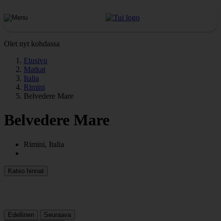
Olet nyt kohdassa
Etusivu
Matkat
Italia
Rimini
Belvedere Mare
Belvedere Mare
Rimini, Italia
Katso hinnat
Edellinen
Seuraava