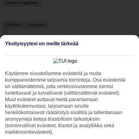
Katso kuvagalleria
Edellinen
Seuraava
Tripadvisor
Yksityisyytesi on meille tärkeää
4.2/5
Käytämme sivustollamme evästeitä ja muita
Luokitus
4.2 / 5
alkaen
175 arviota
kumppaneidemme tarjoamia toimintoja. Osa evästeistä
Siisteys
on välttämättömiä, jotta verkkosivustomme toimisi
4.6/5
luotettavasti ja turvallisesti (välttämättömät evästeet).
Sijainti
Muut evästeet auttavat meitä parantamaan
4.6/5
käyttökokemustasi, tarjoamaan sinulle
Huone
3.7/5
henkilökohtaisesti räätälöityä sisältöä ja tallentamaan
Palvelu
anonyymejä tietoja tilastollisiin tarkoituksiin
4.5/5
(toiminnalliset evästeet, tilastot ja analytiikka sekä
Nukkuminen
markkinointievästeet).
4.2/5